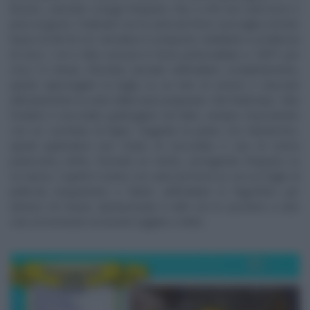
limone. Lavorate a lungo l’impasto, fino a che non sarà liscio e
privo di grumi. Foderate con la carta da forno una teglia a bordo
basso di 40×25 cm. Versatevi il composto, livellatelo a un’altezza
di circa 1 cm e fate cuocere in forno preriscaldato a 180°C per
circa 12 minuti. Sfornate, lasciate raffreddare completamente,
quindi capovolgete la teglia su un telo di cotone e staccate
delicatamente la carta dalla base preparata. Nel frattempo, fate
fondere il cioccolato grattugiato nel latte, sempre mescolando
con un cucchiaio di legno. Bagnate la pasta con l’alchermes,
quindi spalmatevi uno strato di cioccolato e uno di crema
pasticciera, infine, formate un rotolo, avvolgendo l’impasto su
se stesso. Coprite il rotolo con carta da forno (o con un foglio di
pellicola trasparente) e fatelo raffreddare in frigorifero per
almeno 30 minuti. Spolverizzate il rollè con lo zucchero a velo
solo al momento di servirlo tagliato a fette.