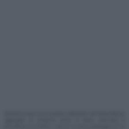
Montate le uova con lo zucchero utilizzando una frusta elettrica;
aggiungete al composto anche la farina, setacciata in
precedenza con il lievito, il succo e la buccia grattugiata di 1/2