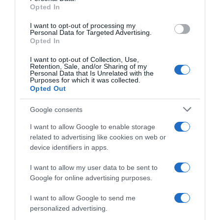
Opted In
grant or deny consent to Google and its third-party tags to
“Giusina in cucina”: biscotti da inzuppo di Giusina Battaglia
use your data for below specified purposes in below Google
“In cucina con Imma e Matteo”: tortino al cioccolato
I want to opt-out of processing my
consent section.
Personal Data for Targeted Advertising.
“Camper”: semifreddo di yogurt e crumble
Opted In
I want to opt-out of Collection, Use,
Retention, Sale, and/or Sharing of my
Personal Data that Is Unrelated with the
Purposes for which it was collected.
Opted Out
Google consents
I want to allow Google to enable storage
related to advertising like cookies on web or
device identifiers in apps.
I want to allow my user data to be sent to
Google for online advertising purposes.
CHI SIAMO
I want to allow Google to send me
personalized advertising.
Dalla tv, alla brace. RicetteInTv.com nasce dall'idea di