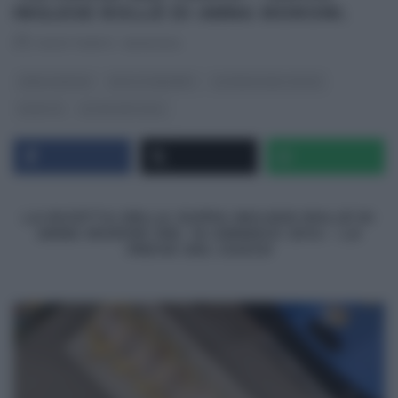
INGLESE ROLLÈ DI ANNA MORONI.
RICETTEINTV
·
16/01/2014
ANNA MORONI
DOLCI E DESSERT
LA PROVA DEL CUOCO
RICETTE
ULTIMI ARTICOLI
LA RICETTA DELLA ZUPPA INGLESE ROLLÈ DI
ANNA MORONI DEL 16 GENNAIO 2014 –
LA
PROVA DEL CUOCO