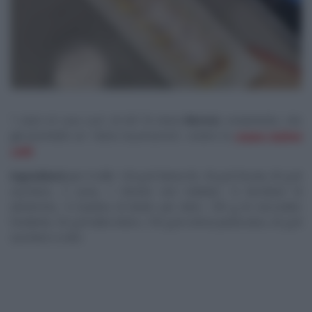
“
I dolci di casa sua
“; di chi? Di Anna
Moroni
, ovviamente, che
già promette un “
dolce buonissimo
“, ovvero la
zuppa inglese
rollè
.
Ingredienti
per il rollè: 120 g di farina 00, 30 g di fecola, 90 g di
zucchero, 3 uova, 1 limone non trattato, ½ bicchiere di
alchermes, ½ bustina di lievito per dolci, 100 g di cioccolato
fondente, 50 g di latte intero, 150 g di crema pasticciera, 20 g di
zucchero a velo.