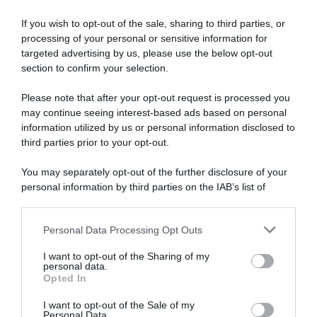
If you wish to opt-out of the sale, sharing to third parties, or
processing of your personal or sensitive information for
targeted advertising by us, please use the below opt-out
section to confirm your selection.
Please note that after your opt-out request is processed you
may continue seeing interest-based ads based on personal
information utilized by us or personal information disclosed to
third parties prior to your opt-out.
You may separately opt-out of the further disclosure of your
personal information by third parties on the IAB’s list of
downstream participants.
ARTICOLI RECENTI
Personal Data Processing Opt Outs
This information may also be disclosed by us to third parties
on the IAB’s List of Downstream Participants that may further
I want to opt-out of the Sharing of my
disclose it to other third parties.
personal data.
“A tavola con Csaba”: chelsea buns
Opted In
Please note that this website/app uses one or more Google
“Giusina in cucina e nonna Lina”: treccine allo zucchero di
services and may gather and store information including but
I want to opt-out of the Sale of my
Giusina Battaglia
Personal Data.
not limited to your visit or usage behaviour. You may click to