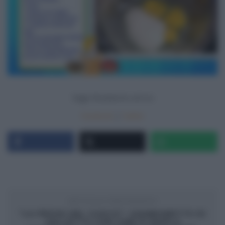
Segui
Ricetteintv.com
su
Facebook
|
Twitter
ARTICOLO PRECEDENTE
“LA PROVA DEL CUOCO”: GIAMBONETTO DI
GALLETTO CON CIME DI RAPA E