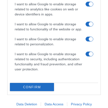
raccogliere le follie culinarie di chef navigati e cuochi
I want to allow Google to enable storage
improvvisati, che preferiscono gli studi televisivi alle cucine di
related to analytics like cookies on web or
un ristorante...
continua...
device identifiers in apps.
I want to allow Google to enable storage
related to functionality of the website or app.
I want to allow Google to enable storage
related to personalization.
I want to allow Google to enable storage
Home
Chi Siamo | Contatti
Cookie
related to security, including authentication
Privacy
functionality and fraud prevention, and other
Ricette in Tv - P.IVA 02821290349
user protection.
CONFIRM
Data Deletion
Data Access
Privacy Policy