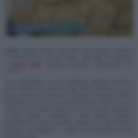
Samya
Abbary, l’attrice marocchina che propone, all’interno
di
MattinoCinque
, le sue ricette, quest’oggi ha preparato
lo
gnocco fritto
, “
antipasto appetitoso accompagnato con
salumi
“.
In una impastatrice, o su una spianatoia, mettiamo la farina, il
burro, il lievito ed un pizzico di sale. Infine, mettiamo un po’ di
acqua ed iniziamo ad impastare. Ottenuto un impasto morbido,
trasferiamo lo stesso in una ciotola infarinata, copriamo con un
canovaccio e lasciamo lievitare per circa 20 minuti. Infariniamo
un piano, quindi vi stendiamo la pasta. Intanto, scaldiamo
abbondante olio d’oliva in padella. Tagliamo la sfoglia di pasta a
rettangoli, che friggiamo in padella. Accompagniamo ad una
varietà di salumi.