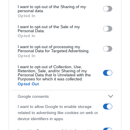
on the IAB’s List of Downstream Participants that may further
I want to opt-out of the Sharing of my
disclose it to other third parties.
personal data.
“A tavola con Csaba”: chelsea buns
Opted In
Please note that this website/app uses one or more Google
“Giusina in cucina e nonna Lina”: treccine allo zucchero di
services and may gather and store information including but
I want to opt-out of the Sale of my
Giusina Battaglia
Personal Data.
not limited to your visit or usage behaviour. You may click to
Opted In
grant or deny consent to Google and its third-party tags to
“Giusina in cucina”: biscotti da inzuppo di Giusina Battaglia
use your data for below specified purposes in below Google
“In cucina con Imma e Matteo”: tortino al cioccolato
I want to opt-out of processing my
consent section.
Personal Data for Targeted Advertising.
“Camper”: semifreddo di yogurt e crumble
Opted In
I want to opt-out of Collection, Use,
Retention, Sale, and/or Sharing of my
Personal Data that Is Unrelated with the
Purposes for which it was collected.
Opted Out
Google consents
I want to allow Google to enable storage
related to advertising like cookies on web or
device identifiers in apps.