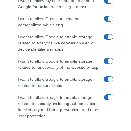
I want to allow my user data to be sent to
Google for online advertising purposes.
CHI SIAMO
I want to allow Google to send me
personalized advertising.
Dalla tv, alla brace. RicetteInTv.com nasce dall'idea di
raccogliere le follie culinarie di chef navigati e cuochi
I want to allow Google to enable storage
improvvisati, che preferiscono gli studi televisivi alle cucine di
related to analytics like cookies on web or
un ristorante...
continua...
device identifiers in apps.
I want to allow Google to enable storage
related to functionality of the website or app.
I want to allow Google to enable storage
related to personalization.
I want to allow Google to enable storage
Home
Chi Siamo | Contatti
Cookie
related to security, including authentication
Privacy
functionality and fraud prevention, and other
Ricette in Tv - P.IVA 02821290349
user protection.