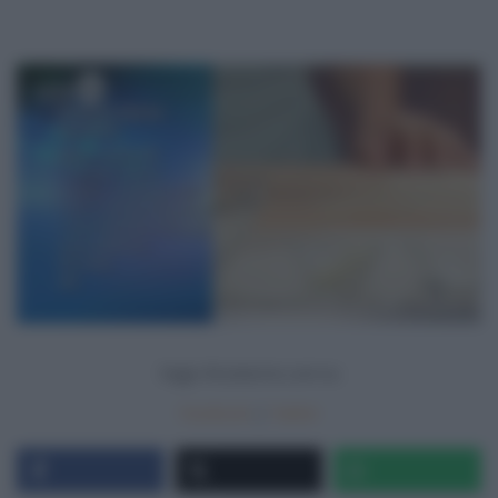
Segui
Ricetteintv.com
su
Facebook
|
Twitter