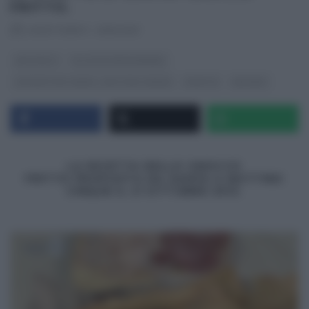
FRITTO.
RICETTEINTV
·
21/10/2013
ANTIPASTI
GLI ALTRI (PROGRAMMI)
LE RICETTE DI SAMYA - MATTINO CINQUE
RICETTE
SECONDI
LA RICETTA DELLO GNOCCO
FRITTO PROPOSTA DA SAMYA A MATTINO
CINQUE IL 21 OTTOBRE 2013.