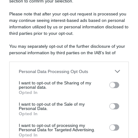
section to confirm your selection.
Please note that after your opt-out request is processed you
may continue seeing interest-based ads based on personal
information utilized by us or personal information disclosed to
third parties prior to your opt-out.
You may separately opt-out of the further disclosure of your
personal information by third parties on the IAB’s list of
downstream participants.
ARTICOLI RECENTI
Personal Data Processing Opt Outs
This information may also be disclosed by us to third parties
on the IAB’s List of Downstream Participants that may further
I want to opt-out of the Sharing of my
disclose it to other third parties.
personal data.
“A tavola con Csaba”: chelsea buns
Opted In
Please note that this website/app uses one or more Google
“Giusina in cucina e nonna Lina”: treccine allo zucchero di
services and may gather and store information including but
I want to opt-out of the Sale of my
Giusina Battaglia
Personal Data.
not limited to your visit or usage behaviour. You may click to
Opted In
grant or deny consent to Google and its third-party tags to
“Giusina in cucina”: biscotti da inzuppo di Giusina Battaglia
use your data for below specified purposes in below Google
“In cucina con Imma e Matteo”: tortino al cioccolato
I want to opt-out of processing my
consent section.
Personal Data for Targeted Advertising.
“Camper”: semifreddo di yogurt e crumble
Opted In