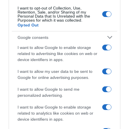
I want to opt-out of Collection, Use,
Retention, Sale, and/or Sharing of my
Personal Data that Is Unrelated with the
Purposes for which it was collected.
Opted Out
Google consents
I want to allow Google to enable storage
related to advertising like cookies on web or
device identifiers in apps.
I want to allow my user data to be sent to
Google for online advertising purposes.
CHI SIAMO
I want to allow Google to send me
personalized advertising.
Dalla tv, alla brace. RicetteInTv.com nasce dall'idea di
raccogliere le follie culinarie di chef navigati e cuochi
I want to allow Google to enable storage
improvvisati, che preferiscono gli studi televisivi alle cucine di
related to analytics like cookies on web or
un ristorante...
continua...
device identifiers in apps.