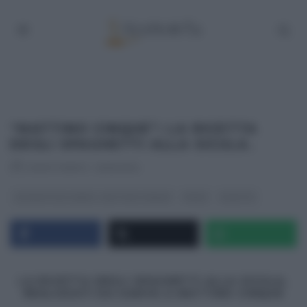
“MATTINO CINQUE”: LA RICETTA
DEGLI SPAGHETTI ALLA SICULA.
RICETTEINTV
·
12/10/2014
LE RICETTE DI SAMYA - MATTINO CINQUE
PRIMI
RICETTE
LA RICETTA DEGLI SPAGHETTI ALLA SICULA,
REALIZZATI DA SAMYA A MATTINO CINQUE