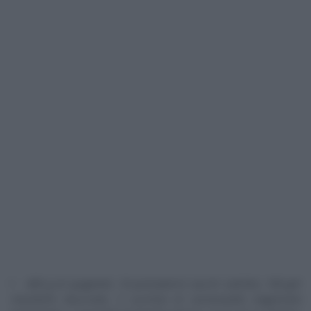
400 g di spaghetti, 10 pomodorini secchi sott’olio, 100 gdi
mandorle sbucciate, 2 cucchiai di caciocavallo stagionato