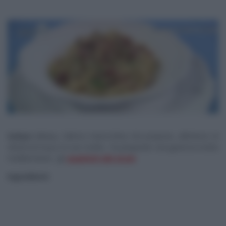
Samya
Abbary, l’attrice marocchina che propone, all’interno di
MattinoCinque
,
le sue ricette, ha preparato una gustosa ricetta
mediterranea: gli
spaghetti alla sicula
.
Ingredienti: