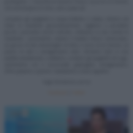
grattugiato, 1 mazzetto di basilico fresco, succo di un limone,
olio extravergine di oliva, sale e pepe qb
Lessiamo gli spaghetti in acqua bollente e salata, tritiamo nel
mixer le mandorle grossolanamente, tagliamo a pezzettini
piccoli i pomodori secchi sott’olio, mettiamo in una ciotola le
mandorle, i pomodorini, uniamo il basilico fresco sminuzzato,
un goccio di olio extravergine di oliva, il succo di un limone, un
pizzico di sale e amalgamiamo tutto. Versiamo tutto in una
padella antiaderente, scaldiamo, scoliamo gli spaghetti nel sugo,
spolveriamo con il caciocavallo grattugiato, amalgamiamo,
infine pepiamo a piacere. Impiattiamo e buon appetito.
Segui
Ricetteintv.com
su
Facebook
|
Twitter