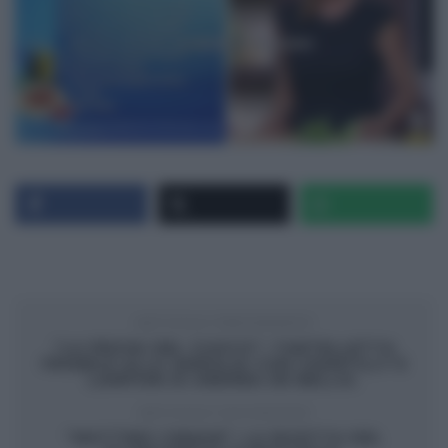
ARTICOLO PRECEDENTE
“LA PROVA DEL CUOCO”: TARTELLETTA
FRIABILE ALLA VANIGLIA CON CHANTILLY E
LAMPONI DI ANDREA DE BELLIS.
ARTICOLO SUCCESSIVO
“MATTINO CINQUE”: LA RICETTA DEL