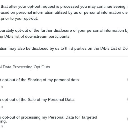
 that after your opt-out request is processed you may continue seeing i
ased on personal information utilized by us or personal information dis
 prior to your opt-out.
rately opt-out of the further disclosure of your personal information by
he IAB’s list of downstream participants.
tion may also be disclosed by us to third parties on the IAB’s List of 
 that may further disclose it to other third parties.
 that this website/app uses one or more Google services and may gath
l Data Processing Opt Outs
including but not limited to your visit or usage behaviour. You may click 
 to Google and its third-party tags to use your data for below specifi
o opt-out of the Sharing of my personal data.
ogle consent section.
In
o opt-out of the Sale of my Personal Data.
In
 Planners
, il programma di
Real Time
, in onda
to opt-out of processing my Personal Data for Targeted
ing.
agli spettatori più creativi e golosi la ricetta
In