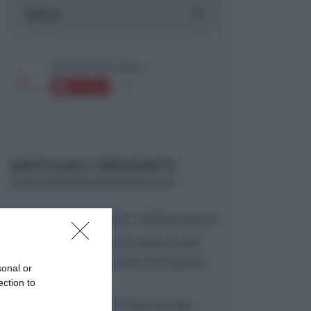
ARTICOLI RECENTI
“A tavola con Csaba”: chelsea buns
“Giusina in cucina e nonna Lina”:
treccine allo zucchero di Giusina
sonal or
Battaglia
ection to
“Giusina in cucina”: biscotti da