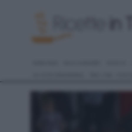
HOME PAGE
DOLCI E DESSERT
RICETTE
GLI ALTRI (PROGRAMMI)
REAL TIME – FOOD