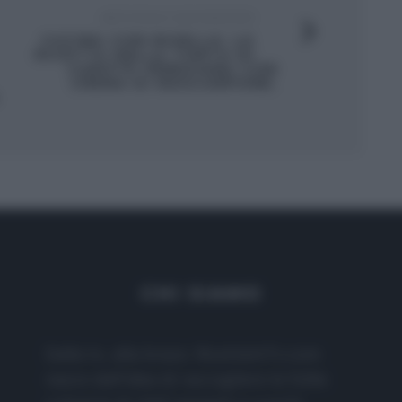
ARTICOLO SUCCESSIVO
CUCINA CON NIGELLA: LA
RICETTA DELLA TORTA DI
CAROTE VENEZIANA CON
CREMA DI MASCARPONE.
CHI SIAMO
Dalla tv, alla brace. RicetteInTv.com
nasce dall'idea di raccogliere le follie