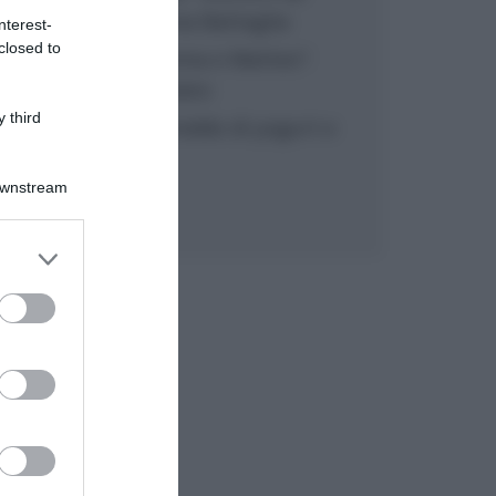
inzuppo di Giusina Battaglia
nterest-
closed to
“In cucina con Imma e Matteo”:
tortino al cioccolato
 third
“Camper”: semifreddo di yogurt e
crumble
Downstream
er and store
to grant or
ed purposes