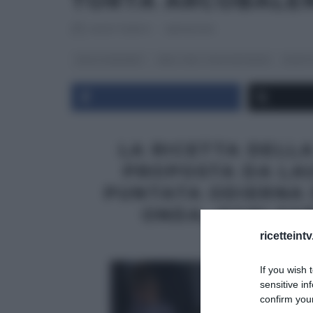
TORTA ARCOBALE
RICETTEINTV
·
28/09/2013
DOLCI E DESSERT
REAL TIME - FOOD NETWORK
RICETT
LA RICETTA DELL
PROPOSTA DA LAU
PUNTATA ODIERNA 
ONDA, OGNI SAB
ricetteint
If you wish 
sensitive in
confirm your