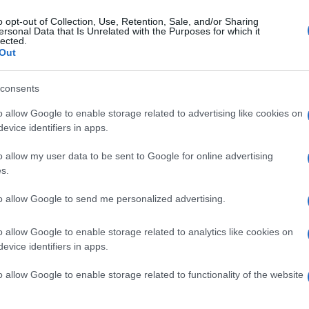
a arcobaleno
.
o opt-out of Collection, Use, Retention, Sale, and/or Sharing
ersonal Data that Is Unrelated with the Purposes for which it
0 gr farina, 150 fecola, coloranti alimentari in
lected.
Out
 5 cucchiai da tè di crema pasticcera, 1 lt
consents
o allow Google to enable storage related to advertising like cookies on
evice identifiers in apps.
o allow my user data to be sent to Google for online advertising
s.
to allow Google to send me personalized advertising.
o allow Google to enable storage related to analytics like cookies on
evice identifiers in apps.
o allow Google to enable storage related to functionality of the website