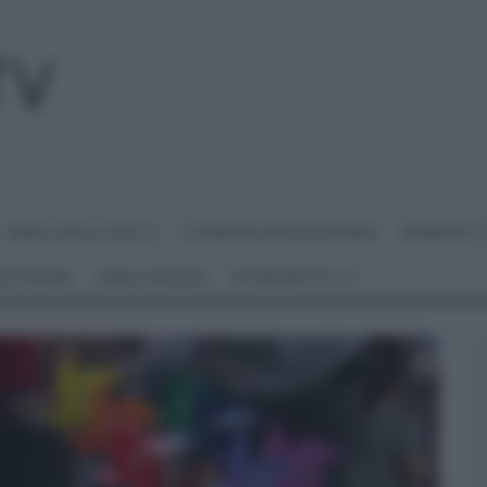
I MENU DELLE FESTE
É SEMPRE MEZZOGIORNO
BENEDETT
 NETWORK
ANNA MORONI
#VIDEORICETTE