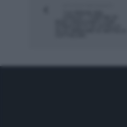
ARTICOLO PRECEDENTE
“LA PROVA DEL
CUOCO”: TORTINI DI
RISO CROCCANTI CON
STRACCETTI DI VITELLO
ALLE VERDURE DI NATALIA
CATTELANI.