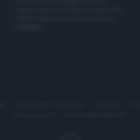
culinarie di chef navigati e cuochi
improvvisati, che preferiscono gli studi
televisivi alle cucine di un ristorante...
continua...
me
Chi Siamo | Contatti
Cookie
P
Ricette in Tv - P.IVA 02821290349