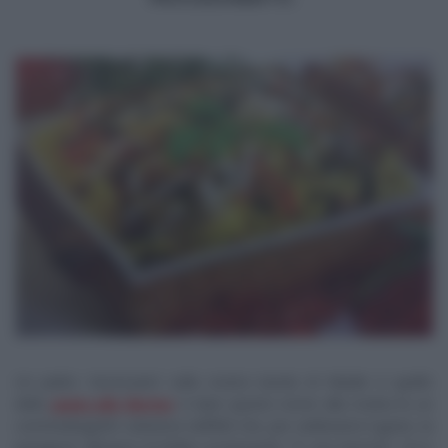
Un piatto ‘necessario’ sulla nostra tavola di Natale è quello
della
pasta alla Norma
. A dare questo nome alla ricetta fu un
commediografo catanese nell’800 che, per celebrarne il gusto, la
paragonò all’opera di Bellini esclamando “E’ una Norma!”. Ecco