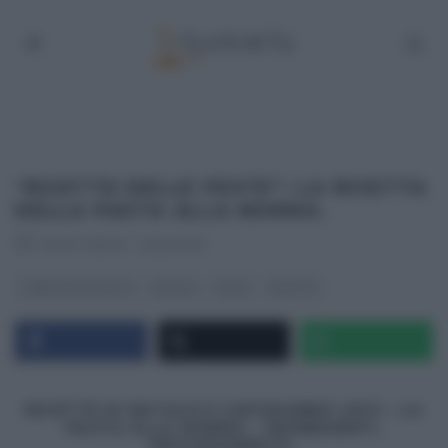
“RICETTE DELLE FESTE”: LA RICETTA
DELLA PASTA ALLA NORMA.
RICETTEINTV
·
22/12/2013
I MENU DELLE FESTE
NATALE
PRIMI
RICETTE
RICETTE DI NATALE E CAPODANNO 2013 – LA
PASTA ALLA NORMA – INGREDIENTI,
PROCEDIMENTO.