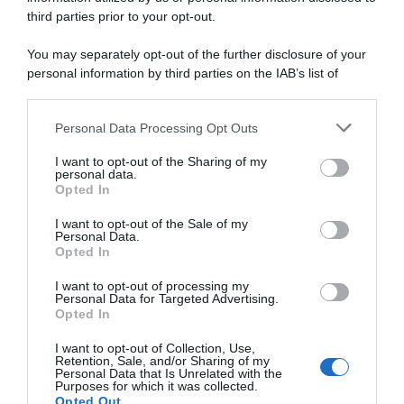
third parties prior to your opt-out.
You may separately opt-out of the further disclosure of your
personal information by third parties on the IAB’s list of
downstream participants.
ARTICOLI RECENTI
Personal Data Processing Opt Outs
This information may also be disclosed by us to third parties
on the IAB’s List of Downstream Participants that may further
I want to opt-out of the Sharing of my
disclose it to other third parties.
personal data.
“Giusina in cucina e nonna Lina”: treccine allo zucchero di
Opted In
Please note that this website/app uses one or more Google
Giusina Battaglia
services and may gather and store information including but
I want to opt-out of the Sale of my
“Giusina in cucina”: biscotti da inzuppo di Giusina Battaglia
Personal Data.
not limited to your visit or usage behaviour. You may click to
Opted In
grant or deny consent to Google and its third-party tags to
“In cucina con Imma e Matteo”: tortino al cioccolato
use your data for below specified purposes in below Google
“Camper”: semifreddo di yogurt e crumble
I want to opt-out of processing my
consent section.
Personal Data for Targeted Advertising.
“Camper”: fritole de pomi (mele)
Opted In
I want to opt-out of Collection, Use,
Retention, Sale, and/or Sharing of my
Personal Data that Is Unrelated with the
Purposes for which it was collected.
Opted Out