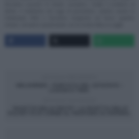
facciamo cuocere 15 minuti. Lessiamo i fusilli, li scoliamo al
dente, li mettiamo nel sugo di pomodoro, uniamo anche le
melanzane fritte e facciamo insaporire sul fuoco qualche
minuto. Serviamo spolverando con la ricotta fatta a scaglie.
ARTICOLO PRECEDENTE
MELAVERDE – PUNTATA DEL 22/12/2013 –
LUOGHI E TEMI.
ARTICOLO SUCCESSIVO
“RICETTE DELLE FESTE”: LA RICETTA DELLE
POLPETTE DI CARNE AL PROFUMO DI PAPRIKA.