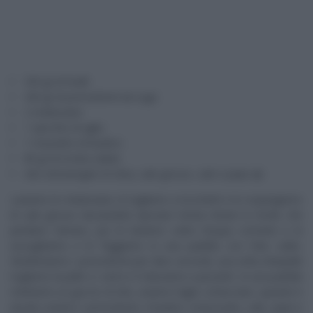
350 gr di fusilli
300 gr di pomodorini da sugo
2 melanzane
1 spicchio di aglio
1 mazzetto di basilico
80 gr di ricotta salata
olio extravergine di oliva, sale grosso, sale e pepe qb
Laviamo le melanzane, le tagliamo a tocchetti e le cospargiamo
di sale grosso lasciandole riposare trenta minuti in modo che
perdano l’amaro, poi le laviamo sotto l’acqua corrente e le
asciughiamo e le friggiamo in una padella con l’olio caldo.
Sbollentiamo i pomodorini per dieci secondi, una volta intiepiditi
togliamo la pelle e i semi e li riduciamo a pezzetti. In una padella
mettiamo un goccio di olio, uniamo l’aglio schiacciato, quando è
dorato uniamo i pomodorini, il basilico sminuzzato, sale, pepe e