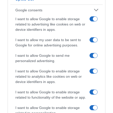
Google consents
I want to allow Google to enable storage
related to advertising like cookies on web or
device identifiers in apps.
I want to allow my user data to be sent to
Google for online advertising purposes.
CHI SIAMO
I want to allow Google to send me
personalized advertising.
Dalla tv, alla brace. RicetteInTv.com nasce dall'idea di
raccogliere le follie culinarie di chef navigati e cuochi
I want to allow Google to enable storage
improvvisati, che preferiscono gli studi televisivi alle cucine di
related to analytics like cookies on web or
un ristorante...
continua...
device identifiers in apps.
I want to allow Google to enable storage
related to functionality of the website or app.
I want to allow Google to enable storage