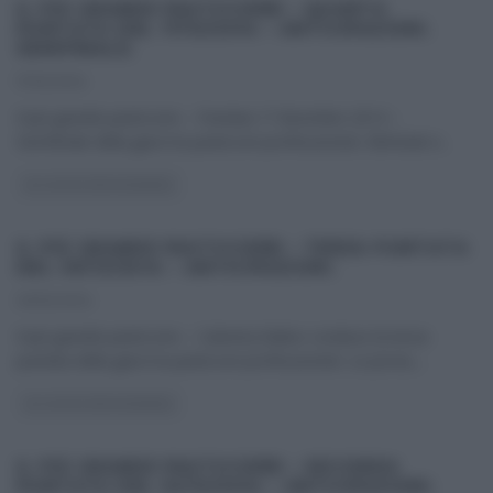
IL PIÙ GRANDE PASTICCERE – QUARTA
PUNTATA DEL 17/12/2014 – ANTICIPAZIONI.
SEMIFINALE.
17/12/2014
Il più grande pasticcere – Puntata 17 dicembre 2014 –
Semifinale della gara tra pasticceri professionisti. Eliminati e
...
GLI ALTRI (PROGRAMMI)
IL PIÙ GRANDE PASTICCERE – TERZA PUNTATA
DEL 09/12/2014 – ANTICIPAZIONI.
09/12/2014
Il più grande pasticcere – Caterina Balivo conduce la terza
puntata della gara tra pasticceri professionisti. Le prove,
...
GLI ALTRI (PROGRAMMI)
IL PIÙ GRANDE PASTICCERE – SECONDA
PUNTATA DEL 02/12/2014 – ANTICIPAZIONI.