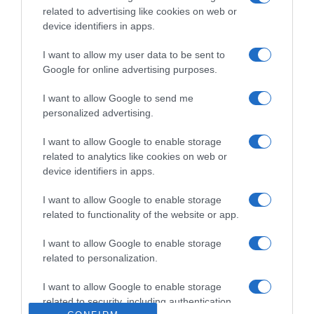
CHI SIAMO
related to advertising like cookies on web or
device identifiers in apps.
Dalla tv, alla brace. RicetteInTv.com nasce dall'idea di
I want to allow my user data to be sent to
raccogliere le follie culinarie di chef navigati e cuochi
Google for online advertising purposes.
improvvisati, che preferiscono gli studi televisivi alle cucine di
I want to allow Google to send me
un ristorante...
continua...
personalized advertising.
I want to allow Google to enable storage
related to analytics like cookies on web or
device identifiers in apps.
I want to allow Google to enable storage
related to functionality of the website or app.
Home
Chi Siamo | Contatti
Cookie
Privacy
I want to allow Google to enable storage
related to personalization.
Ricette in Tv - P.IVA 02821290349
I want to allow Google to enable storage
related to security, including authentication