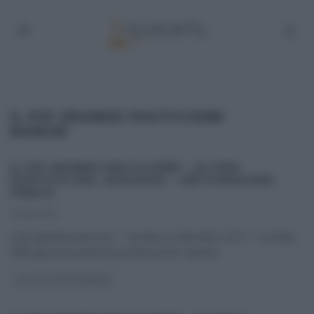
IL PIÙ GRANDE PASTICCERE
RAIDUE
IL PIÙ GRANDE PASTICCERE – ULTIMA
PUNTATA DEL 23/12/2014 – ANTICIPAZIONI.
FINALE.
23/12/2014
Il più grande pasticcere – Puntata 23 dicembre 2014 – La finale
della gara tra pasticceri professionisti. Questa
...
GLI ALTRI (PROGRAMMI)