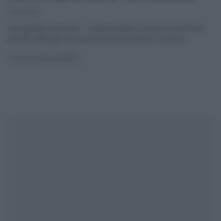
02/12/2014
Il più grande pasticcere – Caterina Balivo conduce la seconda
puntata della gara tra pasticceri professionisti. Le prove,
...
GLI ALTRI (PROGRAMMI)