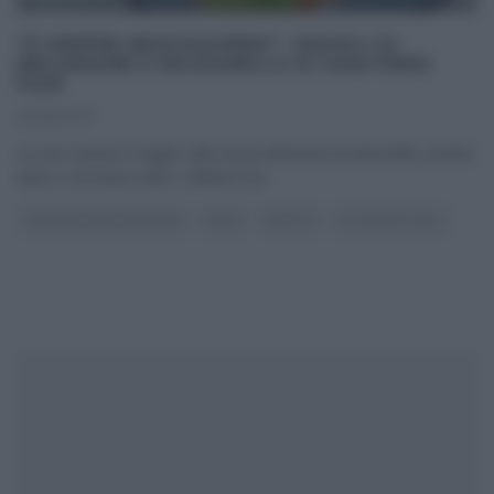
“É SEMPRE MEZZOGIORNO”: RAVIOLI DI
MELANZANE E MOZZARELLA DI GIAN PIERO
FAVA
25/06/2021
La sua carriera è legato alla storia televisiva di Antonella, poichè
nata e cresciuta sotto i riflettori de
...
É SEMPRE MEZZOGIORNO
PRIMI
RICETTE
ULTIMI ARTICOLI