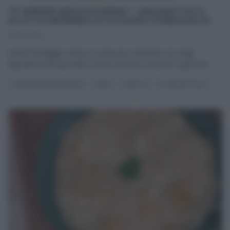
“É SEMPRE MEZZOGIORNO”: SPAGHETTATA
ALLO SCARPARIELLO DI DAVID FIORDIGIGLIO
25/10/2024
David Fiordigiglio arriva in cucina per celebrare uno degli
ingredienti principe della cucina nostrana, la pasta. Il giovane
...
É SEMPRE MEZZOGIORNO
PRIMI
RICETTE
ULTIMI ARTICOLI