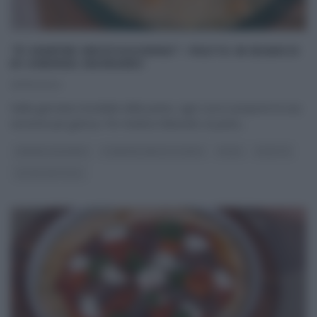
“É SEMPRE MEZZOGIORNO”: PASTA IN BIANCO
DI ANDREA MAINARDI
25/10/2024
Nella giornata mondiale della pasta, ogni cuoco propone la sua
versione più golosa. Per Andrea Mainardi, la pasta
...
ANDREA MAINARDI
É SEMPRE MEZZOGIORNO
PRIMI
RICETTE
ULTIMI ARTICOLI