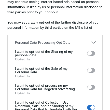
may continue seeing interest-based ads based on personal
information utilized by us or personal information disclosed to
third parties prior to your opt-out.
You may separately opt-out of the further disclosure of your
personal information by third parties on the IAB’s list of
downstream participants.
ARTICOLI RECENTI
Personal Data Processing Opt Outs
This information may also be disclosed by us to third parties
on the IAB’s List of Downstream Participants that may further
I want to opt-out of the Sharing of my
disclose it to other third parties.
personal data.
“A tavola con Csaba”: chelsea buns
Opted In
Please note that this website/app uses one or more Google
“Giusina in cucina e nonna Lina”: treccine allo zucchero di
services and may gather and store information including but
I want to opt-out of the Sale of my
Giusina Battaglia
Personal Data.
not limited to your visit or usage behaviour. You may click to
Opted In
grant or deny consent to Google and its third-party tags to
“Giusina in cucina”: biscotti da inzuppo di Giusina Battaglia
use your data for below specified purposes in below Google
“In cucina con Imma e Matteo”: tortino al cioccolato
I want to opt-out of processing my
consent section.
Personal Data for Targeted Advertising.
“Camper”: semifreddo di yogurt e crumble
Opted In
I want to opt-out of Collection, Use,
Retention, Sale, and/or Sharing of my
Personal Data that Is Unrelated with the