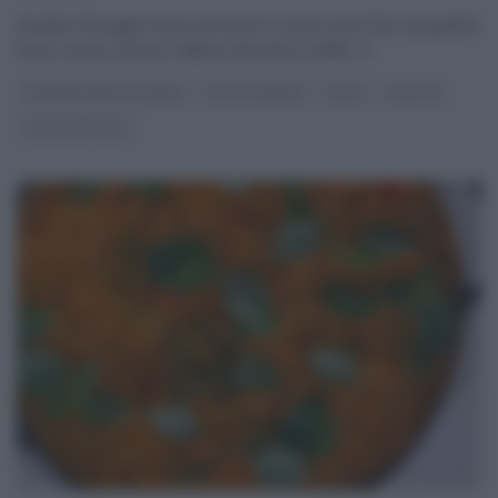
Daniele Persegani torna ad essere il severo prof che, da qualche
mese ormai, istruisce l’allieva Giovanna Civitillo. Il
...
É SEMPRE MEZZOGIORNO
FULVIO MARINO
PRIMI
RICETTE
ULTIMI ARTICOLI