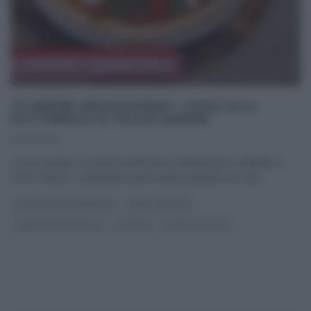
“É SEMPRE MEZZOGIORNO”: PIZZA ALLA
PUTTANESCA DI FULVIO MARINO
25/10/2024
Come sempre, la chiusura del menu settimanale è affidata a
Fulvio Marino. Il panettiere piemontese prepara uno dei
...
É SEMPRE MEZZOGIORNO
FULVIO MARINO
PANE PIZZA FOCACCIA
RICETTE
ULTIMI ARTICOLI