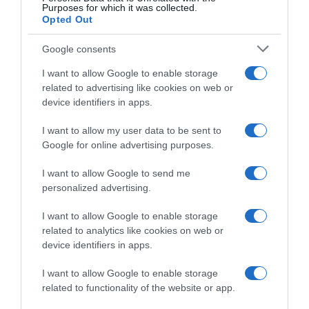
Purposes for which it was collected.
Opted Out
Google consents
I want to allow Google to enable storage
related to advertising like cookies on web or
device identifiers in apps.
I want to allow my user data to be sent to
Google for online advertising purposes.
CHI SIAMO
I want to allow Google to send me
personalized advertising.
Dalla tv, alla brace. RicetteInTv.com nasce dall'idea di
raccogliere le follie culinarie di chef navigati e cuochi
I want to allow Google to enable storage
improvvisati, che preferiscono gli studi televisivi alle cucine di
related to analytics like cookies on web or
un ristorante...
continua...
device identifiers in apps.
I want to allow Google to enable storage
related to functionality of the website or app.