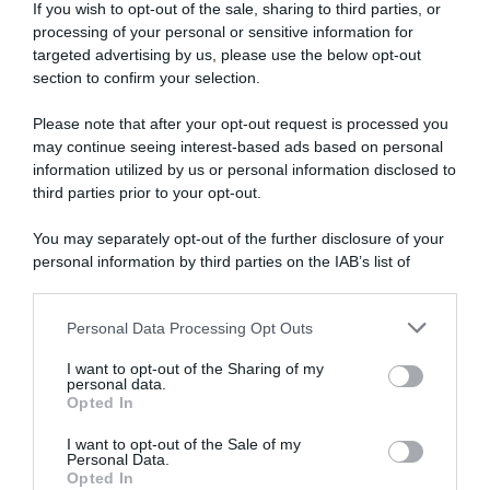
If you wish to opt-out of the sale, sharing to third parties, or
processing of your personal or sensitive information for
targeted advertising by us, please use the below opt-out
section to confirm your selection.
Please note that after your opt-out request is processed you
may continue seeing interest-based ads based on personal
information utilized by us or personal information disclosed to
third parties prior to your opt-out.
You may separately opt-out of the further disclosure of your
personal information by third parties on the IAB’s list of
downstream participants.
ARTICOLI RECENTI
Personal Data Processing Opt Outs
This information may also be disclosed by us to third parties
on the IAB’s List of Downstream Participants that may further
I want to opt-out of the Sharing of my
disclose it to other third parties.
personal data.
“A tavola con Csaba”: chelsea buns
Opted In
Please note that this website/app uses one or more Google
“Giusina in cucina e nonna Lina”: treccine allo zucchero di
services and may gather and store information including but
I want to opt-out of the Sale of my
Giusina Battaglia
Personal Data.
not limited to your visit or usage behaviour. You may click to
Opted In
grant or deny consent to Google and its third-party tags to
“Giusina in cucina”: biscotti da inzuppo di Giusina Battaglia