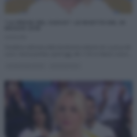
“LA PROVA DEL CUOCO”: LE RICETTE DEL 25
MAGGIO 2018
25/05/2018
Penultima settimana della diciottesima edizione de La prova del
cuoco. Nuova puntata, quest’oggi, alle 11:50 su Raiuno; nuovo,
...
LA PROVA DEL CUOCO
ULTIMI ARTICOLI