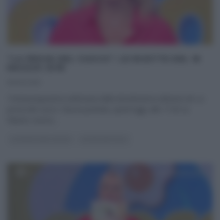
“LA PROVA DEL CUOCO”: LE RICETTE DEL 18
MAGGIO 2018
18/05/2018
Trentacinquesima settimana della diciottesima edizione de La
prova del cuoco. Nuova puntata, quest’oggi, alle 11:50 su
Raiuno; nuovo,
...
LA PROVA DEL CUOCO
ULTIMI ARTICOLI