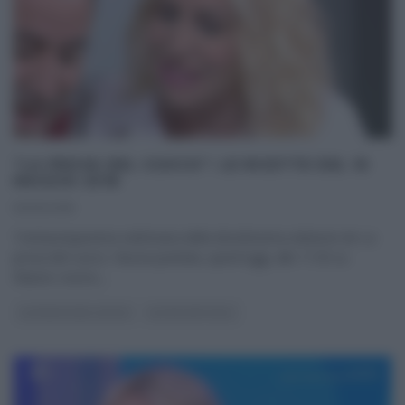
“LA PROVA DEL CUOCO”: LE RICETTE DEL 16
MAGGIO 2018
16/05/2018
Trentacinquesima settimana della diciottesima edizione de La
prova del cuoco. Nuova puntata, quest’oggi, alle 11:50 su
Raiuno; nuovo,
...
LA PROVA DEL CUOCO
ULTIMI ARTICOLI