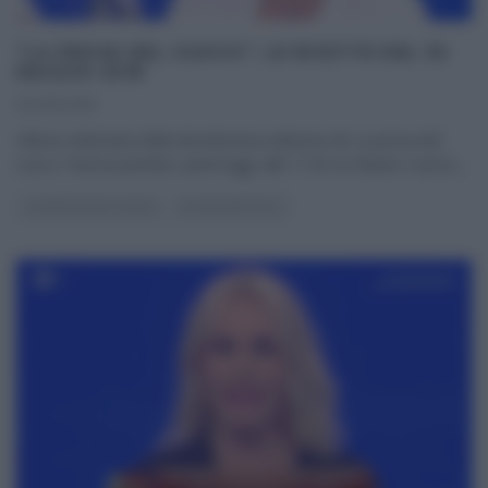
“LA PROVA DEL CUOCO”: LE RICETTE DEL 30
MAGGIO 2018
30/05/2018
Ultima settimana della diciottesima edizione de La prova del
cuoco. Nuova puntata, quest’oggi, alle 11:50 su Raiuno; nuovo,
...
LA PROVA DEL CUOCO
ULTIMI ARTICOLI