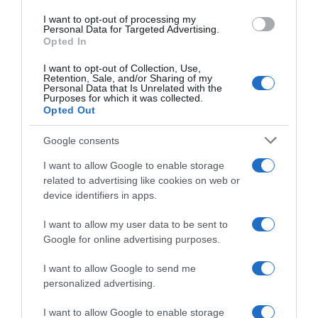
use your data for below specified purposes in below Google
“In cucina con Imma e Matteo”: tortino al cioccolato
I want to opt-out of processing my
consent section.
Personal Data for Targeted Advertising.
“Camper”: semifreddo di yogurt e crumble
Opted In
I want to opt-out of Collection, Use,
Retention, Sale, and/or Sharing of my
Personal Data that Is Unrelated with the
Purposes for which it was collected.
Opted Out
Google consents
I want to allow Google to enable storage
related to advertising like cookies on web or
device identifiers in apps.
I want to allow my user data to be sent to
Google for online advertising purposes.
CHI SIAMO
I want to allow Google to send me
personalized advertising.
Dalla tv, alla brace. RicetteInTv.com nasce dall'idea di
raccogliere le follie culinarie di chef navigati e cuochi
I want to allow Google to enable storage