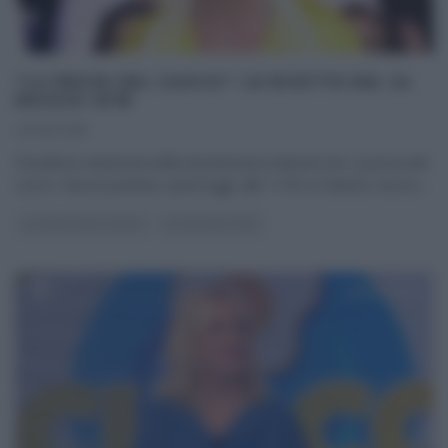
“LA PROVA DEL CUOCO”: LE RICETTE DEL 24
MAGGIO 2018
24/05/2018
Penultima settimana della diciottesima edizione de La prova del
cuoco. Nuova puntata, quest’oggi, alle 11:50 su Raiuno; nuovo,
...
LA PROVA DEL CUOCO
ULTIMI ARTICOLI