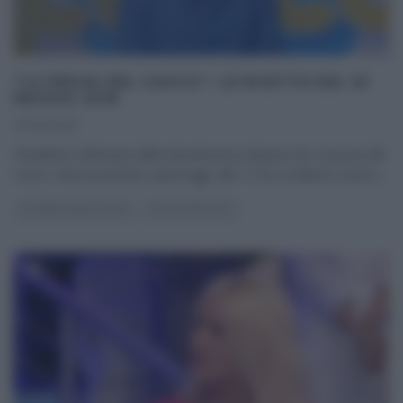
“LA PROVA DEL CUOCO”: LE RICETTE DEL 23
MAGGIO 2018
23/05/2018
Penultima settimana della diciottesima edizione de La prova del
cuoco. Nuova puntata, quest’oggi, alle 11:50 su Raiuno; nuovo,
...
LA PROVA DEL CUOCO
ULTIMI ARTICOLI