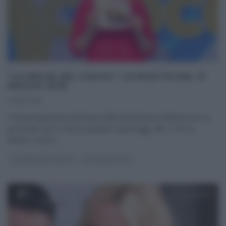
“LA PROVA DEL CUOCO”: LE RICETTE DEL 17
MAGGIO 2018
17/05/2018
Trentacinquesima settimana della diciottesima edizione de La
prova del cuoco. Nuova puntata, quest’oggi, alle 11:50 su
Raiuno; nuovo,
...
LA PROVA DEL CUOCO
ULTIMI ARTICOLI