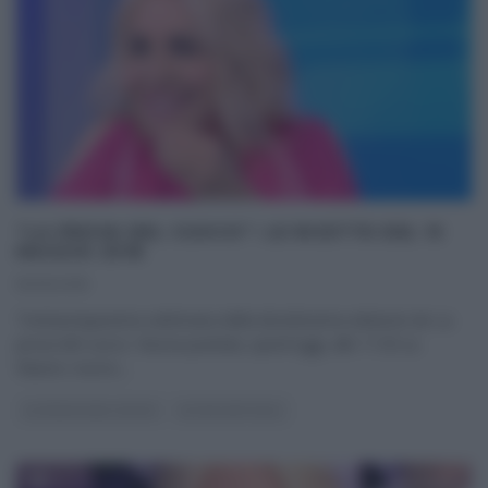
“LA PROVA DEL CUOCO”: LE RICETTE DEL 15
MAGGIO 2018
15/05/2018
Trentacinquesima settimana della diciottesima edizione de La
prova del cuoco. Nuova puntata, quest’oggi, alle 11:50 su
Raiuno; nuovo,
...
LA PROVA DEL CUOCO
ULTIMI ARTICOLI