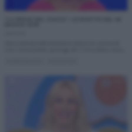
“LA PROVA DEL CUOCO”: LE RICETTE DEL 28
MAGGIO 2018
28/05/2018
Ultima settimana della diciottesima edizione de La prova del
cuoco. Nuova puntata, quest’oggi, alle 11:50 su Raiuno; nuovo,
...
LA PROVA DEL CUOCO
ULTIMI ARTICOLI