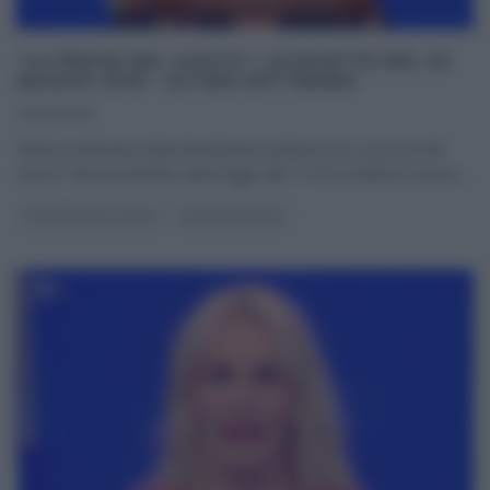
“LA PROVA DEL CUOCO”: LE RICETTE DEL 29
MAGGIO 2018 – ULTIMA SETTIMANA
29/05/2018
Ultima settimana della diciottesima edizione de La prova del
cuoco. Nuova puntata, quest’oggi, alle 11:50 su Raiuno; nuovo,
...
LA PROVA DEL CUOCO
ULTIMI ARTICOLI