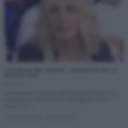
“LA PROVA DEL CUOCO”: LE RICETTE DEL 14
MAGGIO 2018
14/05/2018
Trentacinquesima settimana della diciottesima edizione de La
prova del cuoco. Nuova puntata, quest’oggi, alle 11:50 su
Raiuno; nuovo,
...
LA PROVA DEL CUOCO
ULTIMI ARTICOLI