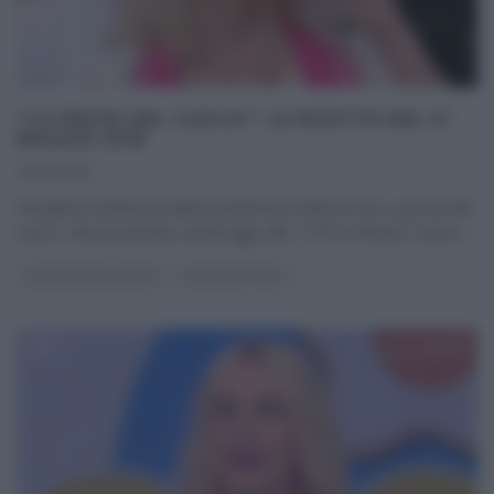
“LA PROVA DEL CUOCO”: LE RICETTE DEL 21
MAGGIO 2018
21/05/2018
Penultima settimana della diciottesima edizione de La prova del
cuoco. Nuova puntata, quest’oggi, alle 11:50 su Raiuno; nuovo,
...
LA PROVA DEL CUOCO
ULTIMI ARTICOLI