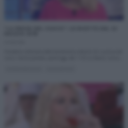
“LA PROVA DEL CUOCO”: LE RICETTE DEL 22
MAGGIO 2018
22/05/2018
Penultima settimana della diciottesima edizione de La prova del
cuoco. Nuova puntata, quest’oggi, alle 11:50 su Raiuno; nuovo,
...
LA PROVA DEL CUOCO
ULTIMI ARTICOLI