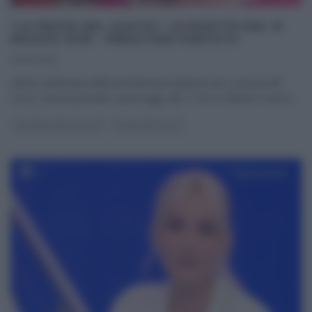
“LA PROVA DEL CUOCO”: LE RICETTE DEL 31
MAGGIO 2018 – PENULTIMA PUNTATA
31/05/2018
Ultima settimana della diciottesima edizione de La prova del
cuoco. Nuova puntata, quest’oggi, alle 11:50 su Raiuno; nuovo,
...
LA PROVA DEL CUOCO
ULTIMI ARTICOLI