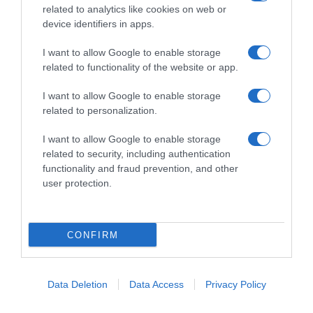
improvvisati, che preferiscono gli studi televisivi alle cucine di
related to analytics like cookies on web or
un ristorante...
continua...
device identifiers in apps.
I want to allow Google to enable storage
related to functionality of the website or app.
I want to allow Google to enable storage
related to personalization.
I want to allow Google to enable storage
Home
Chi Siamo | Contatti
Cookie
related to security, including authentication
Privacy
functionality and fraud prevention, and other
Ricette in Tv - P.IVA 02821290349
user protection.
CONFIRM
Data Deletion
Data Access
Privacy Policy