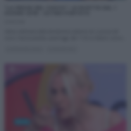
“LA PROVA DEL CUOCO”: LE RICETTE DEL 1
GIUGNO 2018 – ULTIMA PUNTATA
01/06/2018
Ultima settimana della diciottesima edizione de La prova del
cuoco. Nuova puntata, quest’oggi, alle 11:50 su Raiuno; nuovo,
...
LA PROVA DEL CUOCO
ULTIMI ARTICOLI