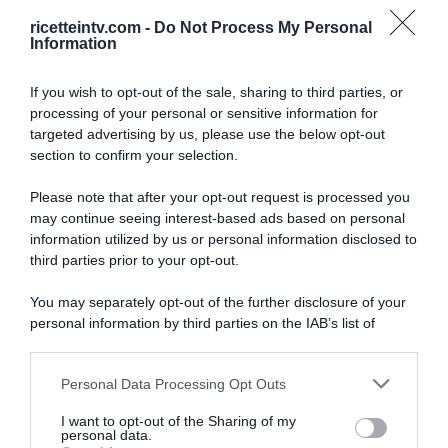
ARTICOLI RECENTI
ricetteintv.com -
Do Not Process My Personal
Information
“A tavola con Csaba”: chelsea buns
If you wish to opt-out of the sale, sharing to third parties, or
“Giusina in cucina e nonna Lina”: treccine allo zucchero di
processing of your personal or sensitive information for
Giusina Battaglia
targeted advertising by us, please use the below opt-out
“Giusina in cucina”: biscotti da inzuppo di Giusina Battaglia
section to confirm your selection.
“In cucina con Imma e Matteo”: tortino al cioccolato
Please note that after your opt-out request is processed you
“Camper”: semifreddo di yogurt e crumble
may continue seeing interest-based ads based on personal
information utilized by us or personal information disclosed to
third parties prior to your opt-out.
You may separately opt-out of the further disclosure of your
personal information by third parties on the IAB’s list of
downstream participants.
Personal Data Processing Opt Outs
This information may also be disclosed by us to third parties
on the IAB’s List of Downstream Participants that may further
I want to opt-out of the Sharing of my
disclose it to other third parties.
personal data.