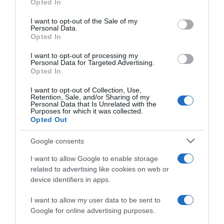
Opted In
Please note that this website/app uses one or more Google
services and may gather and store information including but
I want to opt-out of the Sale of my
Personal Data.
not limited to your visit or usage behaviour. You may click to
CHI SIAMO
Opted In
grant or deny consent to Google and its third-party tags to
use your data for below specified purposes in below Google
I want to opt-out of processing my
Dalla tv, alla brace. RicetteInTv.com nasce dall'idea di
consent section.
Personal Data for Targeted Advertising.
raccogliere le follie culinarie di chef navigati e cuochi
Opted In
improvvisati, che preferiscono gli studi televisivi alle cucine di
I want to opt-out of Collection, Use,
un ristorante...
continua...
Retention, Sale, and/or Sharing of my
Personal Data that Is Unrelated with the
Purposes for which it was collected.
Opted Out
Google consents
I want to allow Google to enable storage
related to advertising like cookies on web or
device identifiers in apps.
Home
Chi Siamo | Contatti
Cookie
Privacy
I want to allow my user data to be sent to
Ricette in Tv - P.IVA 02821290349
Google for online advertising purposes.