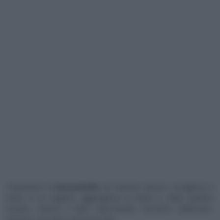
Prepariamo la
besciamella
col metodo classico: sciogliamo il
burro in un tegame, aggiungiamo la farina e, dopo qualche
minuto, uniamo il latte. Mescolando, facciamo addensare.
Finiamo con sale e noce moscata.