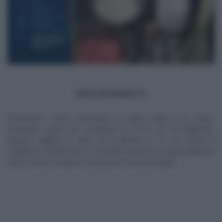
PROCEDIMENTO
Prendiamo i porri, eliminiamo la parte verde e la radice.
Ricaviamo quindi dei cannelloni di 10-15 cm di lunghezza.
Basterà tagliare la base ad un’altezza di 15 cm, quindi li
‘sfogliamo’. Sbollentiamo i cannelloni ottenuti in acqua salata per
circa 2 minuti. Scoliamo e passiamo in acqua fredda.