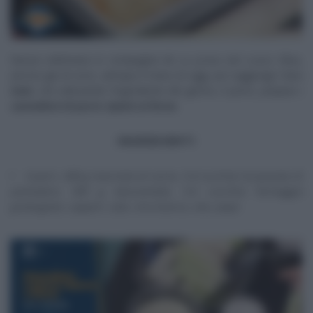
Nuova settimana in compagnia de
La prova del cuoco
. Elisa,
ancora giù di voce, anticipa il menu di oggi, poi raggiunge Clara
Zani
, che utilizzando l’ingrediente del giorno, il porro, prepara i
cannelloni di porro ripieni al forno
.
INGREDIENTI
4 porri, 400 g macinato di carne, 5-6 cucchiai di passata di
pomodoro, 500 g besciamella, 5-6 cucchiai formaggio
grattugiato, capperi, sale, vino bianco, olio, pepe