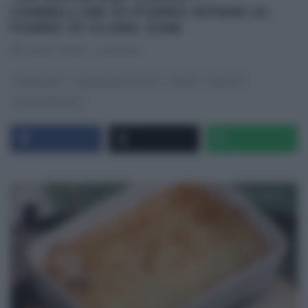
CANNELLONI DI PORRO RIPIENI AL
FORNO DI CLARA ZANI
RICETTEINTV
·
14/01/2019
CLARA ZANI
LA PROVA DEL CUOCO
PRIMI
RICETTE
ULTIMI ARTICOLI