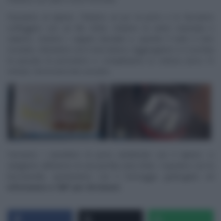
Passiamo al ripieno. Tritiamo un po’ di porro e lo facciamo
soffriggere con un filo d’olio. Uniamo la carne macinata e
saliamo. Uniamo i capperi dissalati e, quando il tutto è ben
rosolato, sfumiamo con il vino bianco. Aggiungiamo 2-3 cucchiai
di passata di pomodoro e completiamo la cottura (circa 15
minuti). Dev’essere ben asciutto.
Farciamo i cannelloni di porro sbollentati con il ripieno. Li
adagiamo all’interno di una pirofila unta d’olio. Copriamo con la
besciamella, spolveriamo con il formaggio grattugiato ed
inforniamo a 180° per 20 minuti.