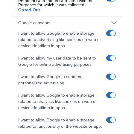
Personal Data that Is Unrelated with the
Purposes for which it was collected.
Opted Out
Google consents
I want to allow Google to enable storage
related to advertising like cookies on web or
device identifiers in apps.
I want to allow my user data to be sent to
Google for online advertising purposes.
CHI SIAMO
I want to allow Google to send me
personalized advertising.
Dalla tv, alla brace. RicetteInTv.com nasce dall'idea di
raccogliere le follie culinarie di chef navigati e cuochi
I want to allow Google to enable storage
improvvisati, che preferiscono gli studi televisivi alle cucine di
related to analytics like cookies on web or
un ristorante...
continua...
device identifiers in apps.
I want to allow Google to enable storage
related to functionality of the website or app.