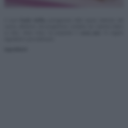
Il
tutor
Paolo Griffa,
protagonista dello spazio dedicato alla
cucina, all’interno del programma condotto da Caterina Balivo
su Rai2,
Detto Fatto
, ha preparato il
curry pan
.
Di seguito
ingredienti e procedimento.
Ingredienti
: