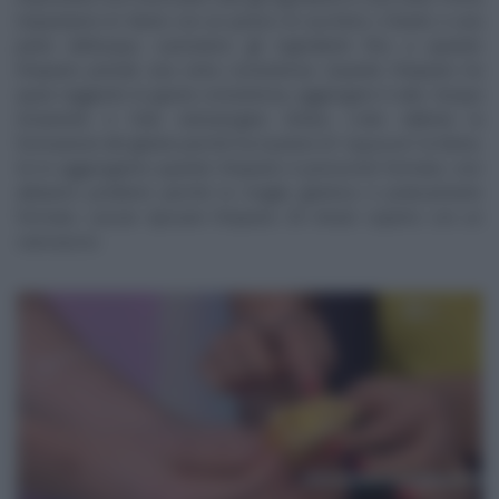
impastiamo le farine con un pizzico di zucchero, il lievito e una
parte dell’acqua. Lavoriamo gli ingredienti fino a quando
l’impasto prende una certa consistenza. Quando l’impasto ha
quasi raggiunto la giusta consistenza, aggiungere il sale, l’acqua
rimanente e l’olio extravergine d’oliva. L’olio rallenta la
formazione del glutine perché ha il potere di “
separare
” la farina.
Se lo aggiungiamo quando l’impasto è pressoché formato, non
abbiamo problemi perché la maglia glutinica è praticamente
formata. Lasciar riposare l’impasto 30 minuti coperto con un
canovaccio.