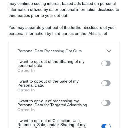
may continue seeing interest-based ads based on personal
information utilized by us or personal information disclosed to
third parties prior to your opt-out.
You may separately opt-out of the further disclosure of your
personal information by third parties on the IAB’s list of
downstream participants.
ARTICOLI RECENTI
Personal Data Processing Opt Outs
This information may also be disclosed by us to third parties
on the IAB’s List of Downstream Participants that may further
I want to opt-out of the Sharing of my
disclose it to other third parties.
personal data.
“A tavola con Csaba”: chelsea buns
Opted In
Please note that this website/app uses one or more Google
“Giusina in cucina e nonna Lina”: treccine allo zucchero di
services and may gather and store information including but
I want to opt-out of the Sale of my
Giusina Battaglia
Personal Data.
not limited to your visit or usage behaviour. You may click to
Opted In
grant or deny consent to Google and its third-party tags to
“Giusina in cucina”: biscotti da inzuppo di Giusina Battaglia
use your data for below specified purposes in below Google
“In cucina con Imma e Matteo”: tortino al cioccolato
I want to opt-out of processing my
consent section.
Personal Data for Targeted Advertising.
“Camper”: semifreddo di yogurt e crumble
Opted In
I want to opt-out of Collection, Use,
Retention, Sale, and/or Sharing of my