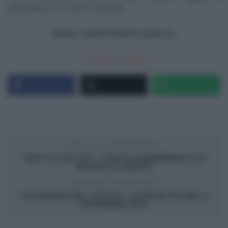
abbondante olio di semi di arachidi.
SEGUI
RICETTEINTV.COM
SU
Facebook
|
Twitter
ARTICOLO PRECEDENTE
“DETTO FATTO”: TORTA SORPRENDITI! DI
FRANCO ALIBERTI
ARTICOLO SUCCESSIVO
“LA PROVA DEL CUOCO”: LE RICETTE DEL 4
DICEMBRE 2015