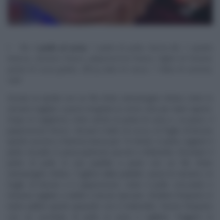
Per il
pollo al curry
: 1 petto di pollo, farina 00, 1 cipolla
bianca, zenzero fresco, peperoncino fresco, foglie di limone,
pasta di curry gialla, 250 g latte di cocco, 1 fetta di ananas,
sale
Dorare la cipolla con un filo d’olio extravergine d’oliva. Unire lo
zenzero tagliato a pezzi irregolari (ci serve solo per dare sapore.
Dopo lo togliamo). Unire anche la pasta di curry e, se piace, il
peperoncino fresco. Versare il latte di cocco, le foglie di limone
quindi cuocere a fiamma bassa per 15 minuti. A parte, tagliare il
petto di pollo in pezzi piuttosto piccoli e infarinarlo. Rosolare il
petto di pollo in una padella a parte con un filo d’olio
extravergine d’oliva. Togliere dalla padella i pezzi di zenzero, le
foglie di limone e il peperoncino. Unire il pollo croccante e
l’ananas tagliato a dadini e lasciar riposare. Dividere l’impasto in
tante palline quindi spianarle con il mattarello. Farcire l’impasto
con un cucchiaio di pollo al curry e sigillare. Friggere in