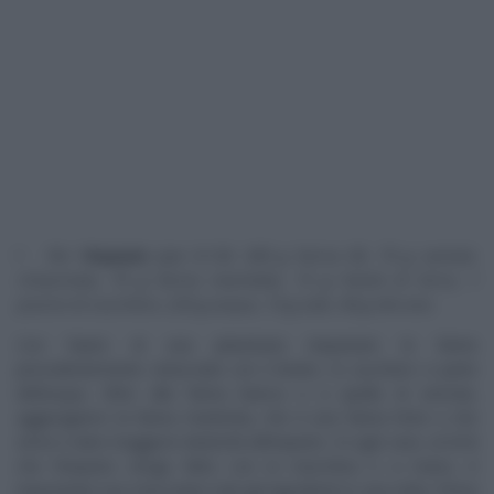
Per l’
impasto
(per 8-10): 300 g farina 00, 75 g semola
rimacinata, 75 g farina manitoba, 15 g lievito di birra, 1
pizzico di zucchero, 225 g acqua, 15 g sale, 40 g olio evo.
Con l’aiuto di una planetaria impastare le farine
precedentemente setacciate con il lievito, lo zucchero e parte
dell’acqua. Oltre alla farina bianca e a quella di semola,
aggiungiamo la farina manitoba, che è una farina forte e che
serve a dare maggiore elasticità all’impasto. In ogni caso, al di là
che l’impasto venga fatto con la macchina o a mano, è
importante non mescolare tutti gli ingredienti in una volta. Prima