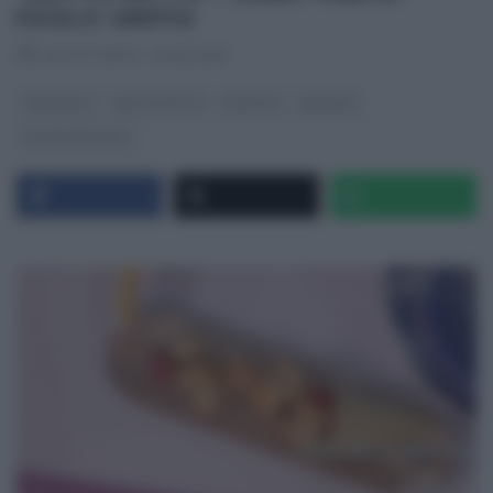
PAOLO GRIFFA
RICETTEINTV
·
03/12/2015
ANTIPASTI
DETTO FATTO
RICETTE
SECONDI
ULTIMI ARTICOLI