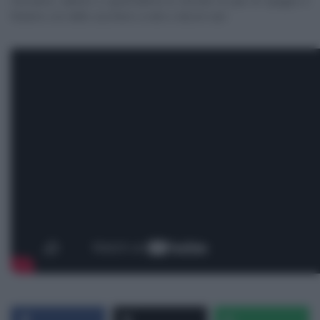
Facciamo aderire a quest’ultima le briciole di pan di Spagna e
finiamo con dello zucchero a velo e decori vari.