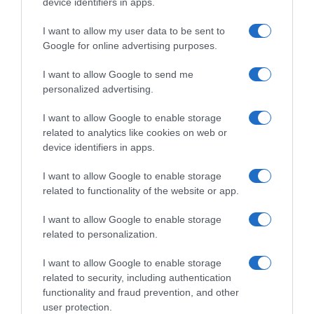
device identifiers in apps.
I want to allow my user data to be sent to
Google for online advertising purposes.
CHI SIAMO
I want to allow Google to send me
personalized advertising.
Dalla tv, alla brace. RicetteInTv.com nasce dall'idea di
raccogliere le follie culinarie di chef navigati e cuochi
I want to allow Google to enable storage
improvvisati, che preferiscono gli studi televisivi alle cucine di
related to analytics like cookies on web or
un ristorante...
continua...
device identifiers in apps.
I want to allow Google to enable storage
related to functionality of the website or app.
I want to allow Google to enable storage
related to personalization.
I want to allow Google to enable storage
Home
Chi Siamo | Contatti
Cookie
related to security, including authentication
Privacy
functionality and fraud prevention, and other
Ricette in Tv - P.IVA 02821290349
user protection.