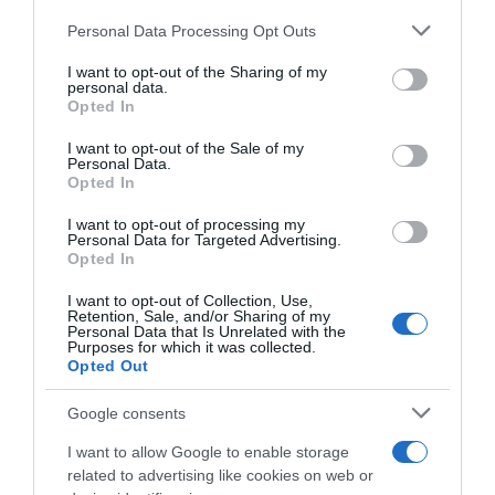
ARTICOLI RECENTI
Personal Data Processing Opt Outs
This information may also be disclosed by us to third parties
on the IAB’s List of Downstream Participants that may further
I want to opt-out of the Sharing of my
disclose it to other third parties.
personal data.
“A tavola con Csaba”: chelsea buns
Opted In
Please note that this website/app uses one or more Google
“Giusina in cucina e nonna Lina”: treccine allo zucchero di
services and may gather and store information including but
I want to opt-out of the Sale of my
Giusina Battaglia
Personal Data.
not limited to your visit or usage behaviour. You may click to
Opted In
grant or deny consent to Google and its third-party tags to
“Giusina in cucina”: biscotti da inzuppo di Giusina Battaglia
use your data for below specified purposes in below Google
“In cucina con Imma e Matteo”: tortino al cioccolato
I want to opt-out of processing my
consent section.
Personal Data for Targeted Advertising.
“Camper”: semifreddo di yogurt e crumble
Opted In
I want to opt-out of Collection, Use,
Retention, Sale, and/or Sharing of my
Personal Data that Is Unrelated with the
Purposes for which it was collected.
Opted Out
Google consents
I want to allow Google to enable storage
related to advertising like cookies on web or