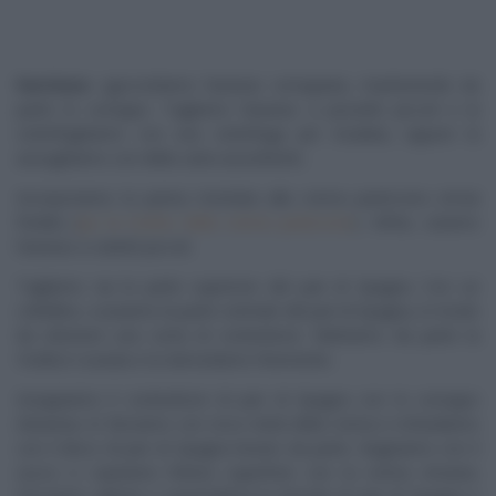
Farcitura
: sgoccioliamo l’ananas sciroppata, mantenendo da
parte lo sciroppo. Tagliamo l’ananas a pezzetti piccoli e la
centrifughiamo con una centrifuga per insalata, oppure la
asciughiamo con della carta assorbente.
Incorporiamo la panna montata alla crema pasticcera ormai
fredda (
qui la ricetta della crema pasticcera
). Infine, uniamo
l’ananas a cubetti piccoli.
Tagliamo via la parte superiore del pan di Spagna. Con un
coltellino, scaviamo la parte centrale del pan di Spagna, in modo
da ottenere una sorta di contenitore. Mettiamo da parte la
‘mollica’ scavata e la sbricioliamo finemente.
Inzuppiamo il contenitore di pan di Spagna con lo sciroppo
d’ananas; lo farciamo con circa metà della crema e richiudiamo
con il disco di pan di Spagna tenuto da parte. Bagniamo con il
succo e copriamo l’intera superficie con la crema rimasta.