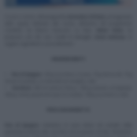
Il
tutor
e nonno all’avanguardia
Antonino Orfanò,
protagonista
dello spazio dedicato alla cucina, all’interno del programma
condotto da Bianca Guaccero su Rai2,
Detto Fatto,
ha
proposto uno dei suoi cavalli di battaglia:
torta mimosa.
Di
seguito ingredienti e procedimento.
INGREDIENTI
Pan di Spagna
: 150 g zucchero, 6 uova, 75 g farina 00, 75 g
fecola di patate, un baccello di vaniglia, sale
Farcitura
: 500 ml panna fresca, 500 g ananas sciroppata,
500 g crema pasticcera (
qui la ricetta
), 100 g zucchero a velo
PROCEDIMENTO
Pan di Spagna
: mettiamo le uova intere nel cestello della
planetaria insieme allo zucchero ed un pizzico di slae. Montiamo