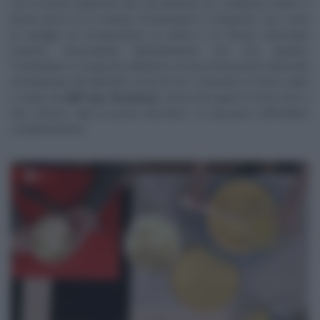
con le fruste elettriche fino ad ottenere un composto chiaro e
fermo (circa 10-15 minuti). Profumiamo il composto con i semi
di vaniglia ed incorporiamo la farina e la fecola setacciate
insieme, mescolando delicatamente con una spatola.
Trasferiamo il composto all’interno di una tortiera ben imburrata
ed infarinata del diametro di 26-30 cm. Cuociamo in forno caldo
e statico
a 200° per 30 minuti
, senza mai aprire il forno sino a
fine cottura. Vale la prova stecchino. Lo lasciamo raffreddare
completamente.