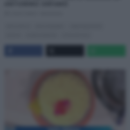
ANTONINO ORFANÒ
RICETTEINTV
·
05/03/2020
DETTO FATTO
DOLCI E DESSERT
I MENU DELLE FESTE
RICETTE
SLIDER HOMEPAGE
ULTIMI ARTICOLI