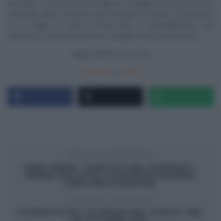
del frutto un bastoncino di liquirizia. Intingere la mela intera nel
caramello caldo, lasciare colare il liquido in eccesso. Far riposare
su un foglio di carta da forno fino al raffreddamento. Per
ottenere un colore più intenso, intingere una seconda volta.
Segui
Ricetteintv.com
su
Facebook
|
Twitter
ARTICOLO PRECEDENTE
LINEA VERDE – PUNTATA DEL 27/10/2013 –
INGRID MUCCITELLI E PATRIZIO ROVERSI
SONO NELLE MARCHE.
ARTICOLO SUCCESSIVO
LE RICETTE DE “LA PROVA DEL CUOCO” DEL
28 OTTOBRE 2013.