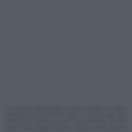
In un pentolino mettere acqua e zucchero semolato, far bollire e
controllare con un bastoncino di legno: il composto liquido deve
solidificarsi sul bastoncino e avere una consistenza croccante.
Lavare la mele e togliere il picciolo; conficcare dal alto superiore