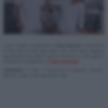
Laura e Virginia, protagoniste di
Party Planners
, il programma
di
Real Time
, in onda ogni sabato, alle 14:30, hanno suggerito
agli spettatori più creativi e golosi la ricetta di un dolce goloso,
da proporre ad Halloween, le
mele caramellate
.
Ingredienti
: 1 mela, 1 bastoncino di liquirizia, zucchero,
glucosio, acqua, colore alimentare in gel.