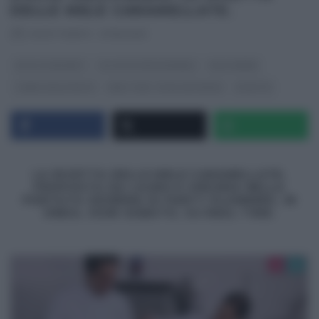
DELLE MELE CARAMELLATE.
RICETTEINTV
·
27/10/2013
DOLCI E DESSERT
GLI ALTRI (PROGRAMMI)
HALLOWEEN
I MENU DELLE FESTE
REAL TIME - FOOD NETWORK
RICETTE
LA RICETTA DELLE MELE CARAMELLATE,
PROPOSTA DA LAURA E VIRGINIA NELLA
PUNTATA ODIERNA DI PARTY PLANNERS, IN
ONDA, OGNI SABATO, SU REAL TIME.