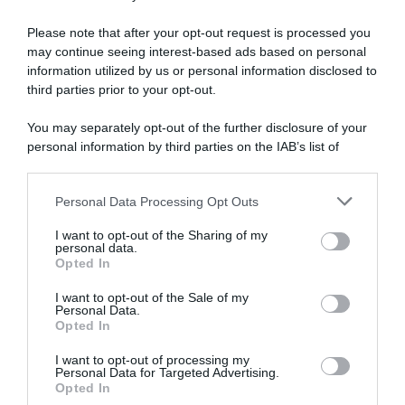
Please note that after your opt-out request is processed you
may continue seeing interest-based ads based on personal
information utilized by us or personal information disclosed to
third parties prior to your opt-out.
You may separately opt-out of the further disclosure of your
personal information by third parties on the IAB’s list of
downstream participants.
ARTICOLI RECENTI
Personal Data Processing Opt Outs
This information may also be disclosed by us to third parties
on the IAB’s List of Downstream Participants that may further
I want to opt-out of the Sharing of my
disclose it to other third parties.
personal data.
“Giusina in cucina e nonna Lina”: treccine allo zucchero di
Opted In
Please note that this website/app uses one or more Google
Giusina Battaglia
services and may gather and store information including but
I want to opt-out of the Sale of my
“Giusina in cucina”: biscotti da inzuppo di Giusina Battaglia
Personal Data.
not limited to your visit or usage behaviour. You may click to
Opted In
grant or deny consent to Google and its third-party tags to
“In cucina con Imma e Matteo”: tortino al cioccolato
use your data for below specified purposes in below Google
“Camper”: semifreddo di yogurt e crumble
I want to opt-out of processing my
consent section.
Personal Data for Targeted Advertising.
“Camper”: fritole de pomi (mele)
Opted In