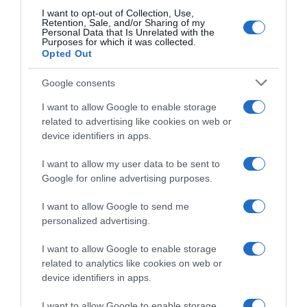
I want to opt-out of Collection, Use,
Retention, Sale, and/or Sharing of my
Personal Data that Is Unrelated with the
Purposes for which it was collected.
Opted Out
Google consents
I want to allow Google to enable storage
related to advertising like cookies on web or
device identifiers in apps.
I want to allow my user data to be sent to
Google for online advertising purposes.
CHI SIAMO
I want to allow Google to send me
personalized advertising.
Dalla tv, alla brace. RicetteInTv.com nasce dall'idea di
raccogliere le follie culinarie di chef navigati e cuochi
I want to allow Google to enable storage
improvvisati, che preferiscono gli studi televisivi alle cucine di
related to analytics like cookies on web or
un ristorante...
continua...
device identifiers in apps.
I want to allow Google to enable storage