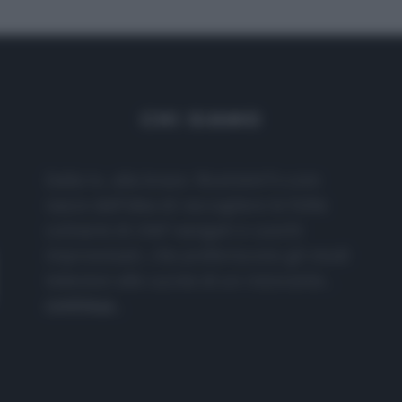
CHI SIAMO
Dalla tv, alla brace. RicetteInTv.com
nasce dall'idea di raccogliere le follie
culinarie di chef navigati e cuochi
improvvisati, che preferiscono gli studi
televisivi alle cucine di un ristorante...
continua...