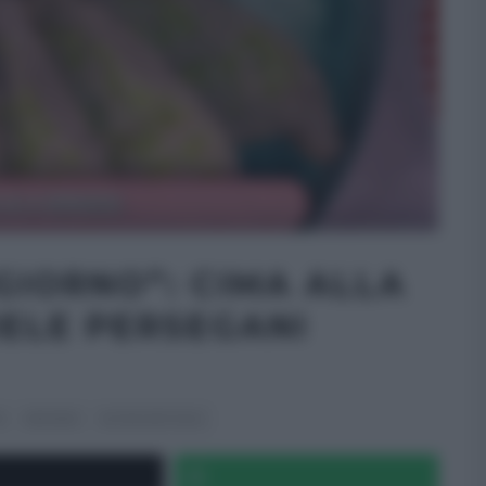
GIORNO”: CIMA ALLA
IELE PERSEGANI
E
SECONDI
ULTIMI ARTICOLI