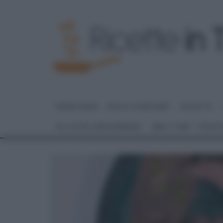
HOME PAGE
DOLCI E DESSERT
RICETTE
GLI ALTRI (PROGRAMMI)
REAL TIME – FOOD