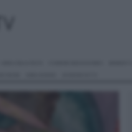
I MENU DELLE FESTE
É SEMPRE MEZZOGIORNO
BENEDETT
 NETWORK
ANNA MORONI
#VIDEORICETTE