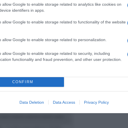
amo a riposare all’interno di una pirofila con
o allow Google to enable storage related to analytics like cookies on
evice identifiers in apps.
mettiamo a riposare in frigorifero per qualche
.
o allow Google to enable storage related to functionality of the website
e mezzogiorno
” su
RaiPlay
.
o allow Google to enable storage related to personalization.
iciale delle trasmissioni di cui trascrivo le ricette,
o allow Google to enable storage related to security, including
e, ma vuole essere solo un ‘taccuino‘ su cui
cation functionality and fraud prevention, and other user protection.
lle ricette più interessanti. Le immagini delle
eaming/Social dei programmi, ovvero:
CONFIRM
Data Deletion
Data Access
Privacy Policy
star
2 stars
3 stars
4 stars
5 stars
lo
É sempre mezzogiorno | Ricetta