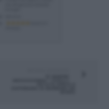
cima alla genovese di Daniele
Persegani
il
2025-02-05
o
Based on
1
Review(s)
ARTICOLO SUCCESSIVO
“É SEMPRE
MEZZOGIORNO”: FUSILLI
PATATE SPECK E
ZAFFERANO DI BARBARA DE
NIGRIS