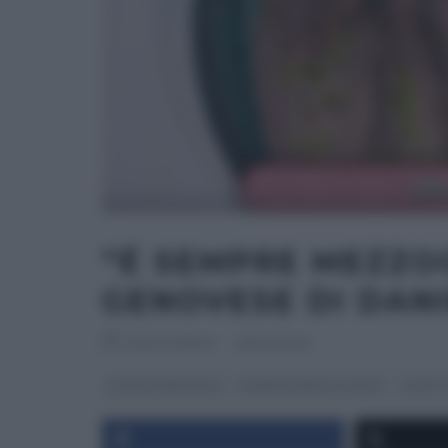
“É SEMPRE MEZZO
GENOVESE DI DAN
RICETTEINTV
·
05/02/2025
DANIELE PERSEGANI
É SEMPRE MEZZOGIORNO
RICETT