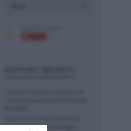
ARTICOLI RECENTI
“Giusina in cucina e nonna Lina”:
treccine allo zucchero di Giusina
Battaglia
“Giusina in cucina”: biscotti da
inzuppo di Giusina Battaglia