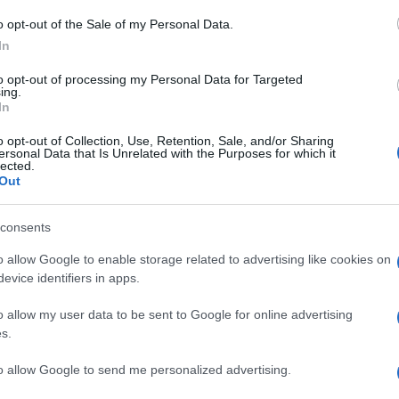
cciamo aprire a tasca dal macellaio. Versiamo
o opt-out of the Sale of my Personal Data.
o l’apertura cucendo con ago e filo.
In
to opt-out of processing my Personal Data for Targeted
ing.
In
o opt-out of Collection, Use, Retention, Sale, and/or Sharing
ersonal Data that Is Unrelated with the Purposes for which it
lected.
Out
consents
o allow Google to enable storage related to advertising like cookies on
evice identifiers in apps.
o allow my user data to be sent to Google for online advertising
s.
 brodo vegetale con sedano, carota e cipolla.
bollire per
3 ore a fuoco lentissimo.
to allow Google to send me personalized advertising.