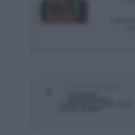
Pubblicata 
Vot
ARTICOLO PRECEDENTE
“É SEMPRE
MEZZOGIORNO”:
FILONCINI ALL’UVETTA DI
FULVIO MARINO