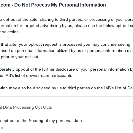
a con uno dei suoi racconti appassionati. Oggi è
v.com -
Do Not Process My Personal Information
ui Carlo Conti e la stessa Antonella. A seguire,
e
Persegani
, che ispirato dal racconto della
to opt-out of the sale, sharing to third parties, or processing of your per
ese.
formation for targeted advertising by us, please use the below opt-out s
 selection.
REDIENTI
 that after your opt-out request is processed you may continue seeing i
ased on personal information utilized by us or personal information dis
 prior to your opt-out.
ello, 300 g piselli, 100 g formaggio grattugiato, 6
o d’aglio, 1 carota, 1 cipolla, 1 costa di sedano,
rately opt-out of the further disclosure of your personal information by
he IAB’s list of downstream participants.
tion may also be disclosed by us to third parties on the IAB’s List of 
EDIMENTO
 that may further disclose it to other third parties.
 that this website/app uses one or more Google services and may gath
l Data Processing Opt Outs
ntere con il formaggio grattugiato, l’aglio
including but not limited to your visit or usage behaviour. You may click 
 to Google and its third-party tags to use your data for below specifi
 Uniamo i piselli già sbollentati e la polpa di
o opt-out of the Sharing of my personal data.
ogle consent section.
In