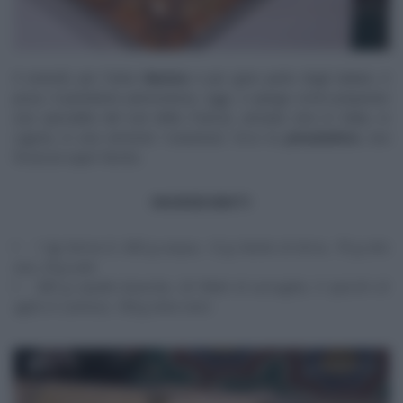
Il venerdì, per Fulvio
Marino
e per gran parte degli italiani, è
pizza. Il panettiere piemontese, oggi, ci spiega come preparare
una specialità del sud della Francia, arrivata sino in Italia, in
Liguria, in una versione ‘
riadattata
‘. Ecco la
pissaladiere
, una
focaccia super farcita.
INGREDIENTI
1 kg farina 0, 650 g acqua, 12 g lievito di birra, 70 g olio
evo, 25 g sale
300 g cipolle bianche, 24 filetti di acciughe, 5 spicchi di
aglio in camicia, 100 g olive nere