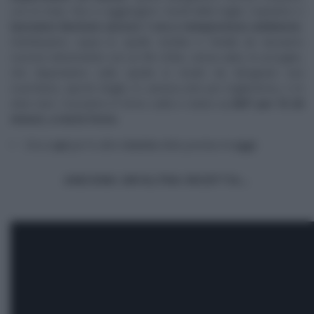
con le mani, fino a raggiungere i bordi della teglia. Copriamo e
lasciamo lievitare ancora 1 ora a temperatura ambiente
.
Distribuiamo sopra le cipolle stufate e fredde (le lasciamo
cuocere dolcemente con un filo d’olio, senza sale), le acciughe,
che disponiamo sulla cipolla in modo da disegnare una
scacchiera, spicchi d’aglio in camicia (che poi toglieremo), e le
olive nere. Cuociamo in forno caldo e statico
a 250° per 15-20
minuti, a metà forno.
Clicca
qui
per le altre
ricette
della puntata di
oggi
ANCORA UN’ALTRA RICETTA…