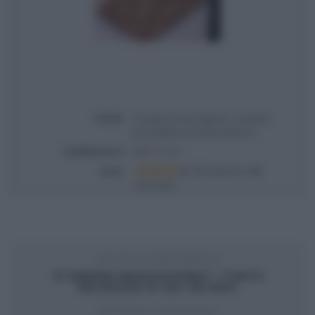
Titolo
É sempre mezzogiorno | Ricetta
pissaladiere di Fulvio Marino
Pubblicata il
2021-11-19
Voto
Based on
10
Review(s)
ARTICOLO PRECEDENTE
“É SEMPRE MEZZOGIORNO”: TORTA
SELVAGGIA DI SAL DE RISO
ARTICOLO SUCCESSIVO