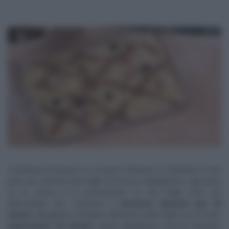
Trasferiamo l’impasto su un piano infarinato, lo dividiamo in due
parti, per ottenere due teglie di focaccia. Ripieghiamo ogni parte
su se stessa e la posizioniamo su una teglia unta con
abbondante olio. Copriamo e
lasciamo riposare per 30
minuti
. Allarghiamo l’impasto all’interno della teglia con le mani.
Aspettiamo 30 minuti
, quindi allarghiamo ancora l’impasto