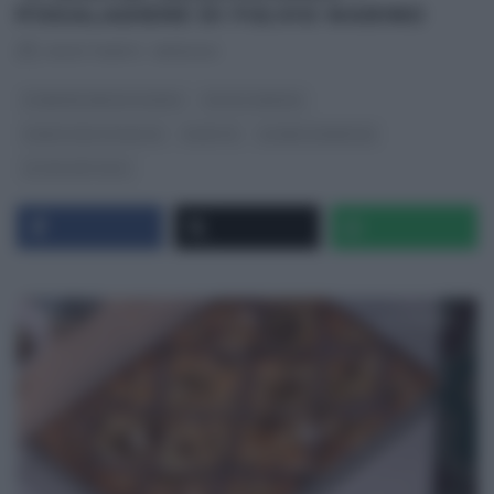
PISSALADIERE DI FULVIO MARINO
RICETTEINTV
·
19/11/2021
É SEMPRE MEZZOGIORNO
FULVIO MARINO
PANE PIZZA FOCACCIA
RICETTE
SLIDER HOMEPAGE
ULTIMI ARTICOLI