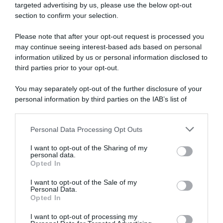
targeted advertising by us, please use the below opt-out
section to confirm your selection.
Please note that after your opt-out request is processed you
may continue seeing interest-based ads based on personal
information utilized by us or personal information disclosed to
third parties prior to your opt-out.
You may separately opt-out of the further disclosure of your
personal information by third parties on the IAB’s list of
downstream participants.
ARTICOLI RECENTI
Personal Data Processing Opt Outs
This information may also be disclosed by us to third parties
on the IAB’s List of Downstream Participants that may further
I want to opt-out of the Sharing of my
disclose it to other third parties.
personal data.
“Giusina in cucina e nonna Lina”: treccine allo zucchero di
Opted In
Please note that this website/app uses one or more Google
Giusina Battaglia
services and may gather and store information including but
I want to opt-out of the Sale of my
“Giusina in cucina”: biscotti da inzuppo di Giusina Battaglia
Personal Data.
not limited to your visit or usage behaviour. You may click to
Opted In
grant or deny consent to Google and its third-party tags to
“In cucina con Imma e Matteo”: tortino al cioccolato
use your data for below specified purposes in below Google
“Camper”: semifreddo di yogurt e crumble
I want to opt-out of processing my
consent section.