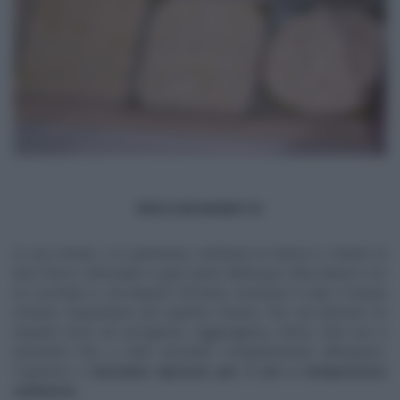
PROCEDIMENTO
In una ciotola, o in planetaria, mettiamo la farina 0, il lievito di
birra fresco sbriciolato e gran parte dell’acqua. Mescoliamo con
un cucchiaio e, ad impasto formato, inseriamo il sale e l’acqua
rimasta. Impastiamo per qualche minuto, fino ad ottenere un
impasto liscio ed omogeneo. Aggiungiamo, infine, l’olio evo e
lavoriamo fino a farlo assorbire completamente all’impasto.
Copriamo e
lasciamo riposare per 2 ore a temperatura
ambiente.