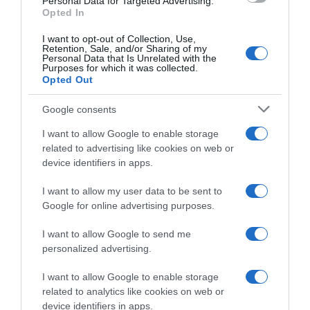
Personal Data for Targeted Advertising.
“Camper”: fritole de pomi (mele)
Opted In
I want to opt-out of Collection, Use,
Retention, Sale, and/or Sharing of my
Personal Data that Is Unrelated with the
Purposes for which it was collected.
Opted Out
Google consents
I want to allow Google to enable storage
related to advertising like cookies on web or
device identifiers in apps.
I want to allow my user data to be sent to
Google for online advertising purposes.
CHI SIAMO
I want to allow Google to send me
personalized advertising.
Dalla tv, alla brace. RicetteInTv.com nasce dall'idea di
raccogliere le follie culinarie di chef navigati e cuochi
I want to allow Google to enable storage
improvvisati, che preferiscono gli studi televisivi alle cucine di
related to analytics like cookies on web or
un ristorante...
continua...
device identifiers in apps.