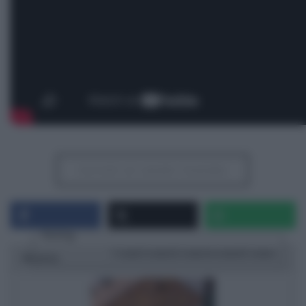
Iscriviti al canale Youtube
Rating
1 star
2 stars
3 stars
4 stars
5 stars
Ricetta