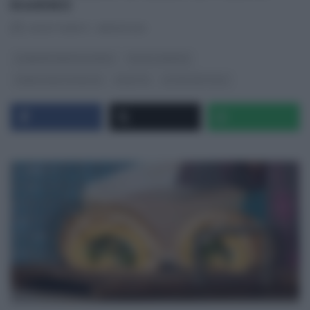
MARINO
RICETTEINTV
·
08/01/2025
É SEMPRE MEZZOGIORNO
FULVIO MARINO
PANE PIZZA FOCACCIA
RICETTE
ULTIMI ARTICOLI