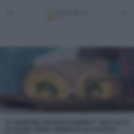
“É SEMPRE MEZZOGIORNO”: ROTOLO
DI PANE ZERO SPRECHI DI FULVIO