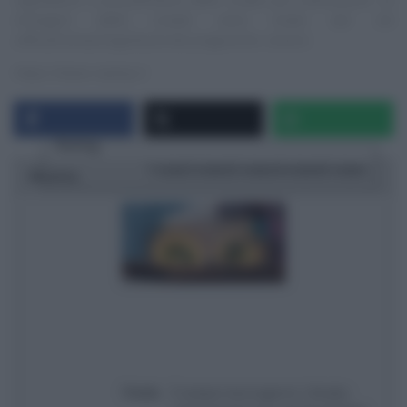
immagini delle ricette sono tratte dai siti
ufficiali/streaming/Social dei programmi, ovvero:
https://www.raiplay.it
Rating
1 star
2 stars
3 stars
4 stars
5 stars
Ricetta
Titolo
É sempre mezzogiorno | Ricetta