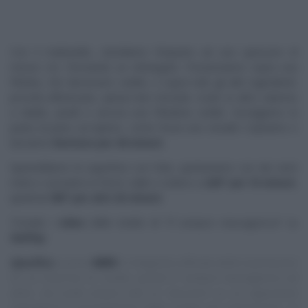
Con il mattarello, stendiamo l’impasto ad uno spessore di
mezzo cm, formando un rettangolo. Posizioniamo sopra una
frittata, che dev’essere sottile, e sopra tutti gli altri ingredienti:
provola affumicata, spinaci ben strizzati, crudo (o altro salume)
a dadini, piselli e ancora una frittatina sottile. Avvolgiamo la
pasta di pane sul ripieno, come fosse uno strudel. Copriamo e
lasciamo
lievitare per 40 minuti.
Spennelliamo la superficie con l’olio, spolveriamo con dei semi
misti e cuociamo in forno caldo e statico a
220° per 15 minuti
,
quindi
a 180° per altri 25 minuti.
Trovate i
video
delle ricette di “
É sempre mezzogiorno
” su
RaiPlay
.
Specifica
:
questo
NON
è il blog/sito ufficiale delle trasmissioni
di cui trascrivo le ricette, quindi E’ sempre mezzogiorno ed
altre, ma vuole essere solo un ‘taccuino‘ su cui appuntare
ingredienti e procedimenti delle ricette più interessanti. Le