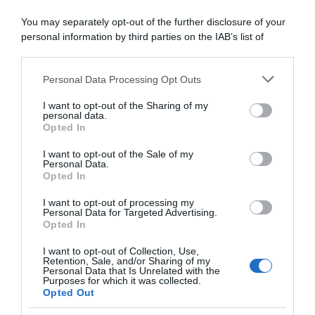
You may separately opt-out of the further disclosure of your
personal information by third parties on the IAB’s list of
downstream participants.
ARTICOLI RECENTI
Personal Data Processing Opt Outs
This information may also be disclosed by us to third parties
on the IAB’s List of Downstream Participants that may further
I want to opt-out of the Sharing of my
disclose it to other third parties.
personal data.
“A tavola con Csaba”: chelsea buns
Opted In
Please note that this website/app uses one or more Google
“Giusina in cucina e nonna Lina”: treccine allo zucchero di
services and may gather and store information including but
I want to opt-out of the Sale of my
Giusina Battaglia
Personal Data.
not limited to your visit or usage behaviour. You may click to
Opted In
grant or deny consent to Google and its third-party tags to
“Giusina in cucina”: biscotti da inzuppo di Giusina Battaglia
use your data for below specified purposes in below Google
“In cucina con Imma e Matteo”: tortino al cioccolato
I want to opt-out of processing my
consent section.
Personal Data for Targeted Advertising.
“Camper”: semifreddo di yogurt e crumble
Opted In
I want to opt-out of Collection, Use,
Retention, Sale, and/or Sharing of my
Personal Data that Is Unrelated with the
Purposes for which it was collected.
Opted Out