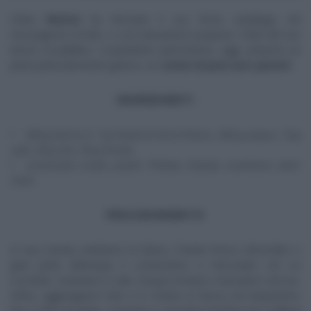
Fulvio
Marino
ha ritrovato il suo forno casalingo, nel
mezzogiorno di Rai1, e con entusiasmo propone i frutti del suo
lavoro al pubblico. Il panettiere piemontese, oggi, propone un
pane particolarmente goloso, un
rotolo di pane zero sprechi.
INGREDIENTI
500 g farina 0, 7 g lievito di birra fresco, 260 g acqua, 10 g
sale, 20 g olio, 20 g strutto
prosciutto crudo, piselli, frittata, bietola, scamorza, semi
misti
PROCEDIMENTO
In una ciotola, mettiamo la farina, il lievito fresco sbriciolato e
gran parte dell’acqua e cominciamo a mescolare con un
cucchiaio. Inseriamo il sale, l’acqua rimasta e lavoriamo ancora.
Infine, aggiungiamo l’olio e lo strutto (o burro) ed impastiamo
fino a farli assorbire. Copriamo e lasciamo lievitare per
1 ora e