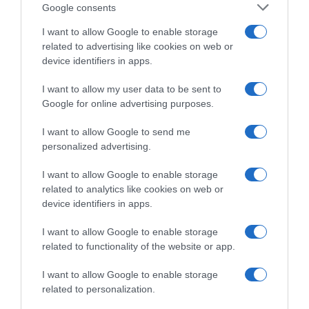
Google consents
I want to allow Google to enable storage
related to advertising like cookies on web or
device identifiers in apps.
I want to allow my user data to be sent to
Google for online advertising purposes.
CHI SIAMO
I want to allow Google to send me
personalized advertising.
Dalla tv, alla brace. RicetteInTv.com nasce dall'idea di
raccogliere le follie culinarie di chef navigati e cuochi
I want to allow Google to enable storage
improvvisati, che preferiscono gli studi televisivi alle cucine di
related to analytics like cookies on web or
un ristorante...
continua...
device identifiers in apps.
I want to allow Google to enable storage
related to functionality of the website or app.
I want to allow Google to enable storage
related to personalization.