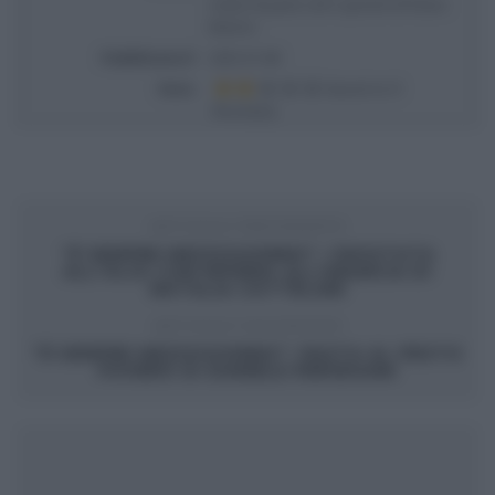
rotolo di pane zero sprechi di Fulvio
Marino
Pubblicata il
2025-01-08
Voto
Based on
1
Review(s)
ARTICOLO PRECEDENTE
“É SEMPRE MEZZOGIORNO”: CROSTATA
ALL’OLIO CON RIPIENO ALL’ARANCIA DI
NATALIA CATTELANI
ARTICOLO SUCCESSIVO
“É SEMPRE MEZZOGIORNO”: PASTA AL PESTO
POVERO DI DANIELE PERSEGANI