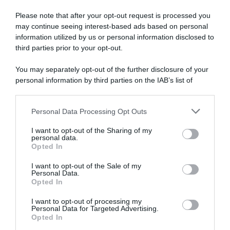
Please note that after your opt-out request is processed you
may continue seeing interest-based ads based on personal
information utilized by us or personal information disclosed to
third parties prior to your opt-out.
You may separately opt-out of the further disclosure of your
personal information by third parties on the IAB’s list of
downstream participants.
ARTICOLI RECENTI
Personal Data Processing Opt Outs
This information may also be disclosed by us to third parties
on the IAB’s List of Downstream Participants that may further
I want to opt-out of the Sharing of my
disclose it to other third parties.
personal data.
“A tavola con Csaba”: chelsea buns
Opted In
Please note that this website/app uses one or more Google
“Giusina in cucina e nonna Lina”: treccine allo zucchero di
services and may gather and store information including but
I want to opt-out of the Sale of my
Giusina Battaglia
Personal Data.
not limited to your visit or usage behaviour. You may click to
Opted In
grant or deny consent to Google and its third-party tags to
“Giusina in cucina”: biscotti da inzuppo di Giusina Battaglia
use your data for below specified purposes in below Google
“In cucina con Imma e Matteo”: tortino al cioccolato
I want to opt-out of processing my
consent section.
Personal Data for Targeted Advertising.
“Camper”: semifreddo di yogurt e crumble
Opted In