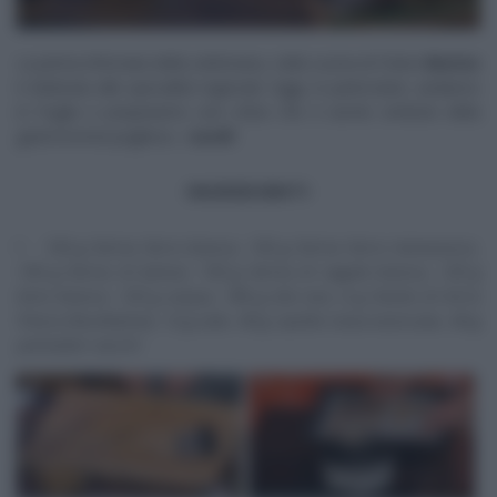
La prima infornata della settimana, nella cucina di Fulvio
Marino
è dedicata alle specialità regionali. Oggi, in particolare, andiamo
in Puglia e prepariamo uno sfizio che è anche simbolo della
gastronomia pugliese, i
taralli
.
INGREDIENTI
150 g farina farro bianca, 150 g farina farro monococco,
150 g farina di kamut, 150 g farina di segale bianca, 120 g
bino bianco, 120 g acqua, 180 g olio evo, 6 g lievito di birra
fresco (facoltativo), 12 g sale, 40 g cipolla rossa essiccata, 40 g
pomodori secchi