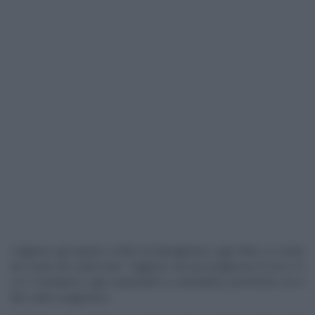
Tagliamo gli impasti a fette ed allunghiamo ogni fetta, in modo
da creare dei salsicciotti. Tagliamo ad una lunghezza di circa 10
cm e chiudiamo ogni serpentello a ciambellina, premendo con il
dito sulla congiuntura.