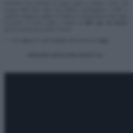
Portiamo una pentola di acqua quasi a bollore. Prima che
l’acqua bolla (non deve mai bollire), immergiamo i taralli e,
quando vengono a galla, li scoliamo e li disponiamo sulla teglia.
Cuociamo in forno caldo e statico
a 200° per 18 minuti:
devono essere ben dorati e secchi.
Clicca
qui
per le altre
ricette
della puntata di
oggi
ANCORA UN’ALTRA RICETTA…