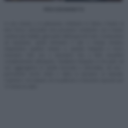
PROCEDIMENTO
In una ciotola, o in planetaria, mettiamo le farine, il lievito di
birra fresco sbriciolato (ma possiamo ometterlo; con il lievito
saranno più friabili), gran parte dell’acqua ed il vino. Cominciamo
ad impastare, quindi inseriamo il sale e l’acqua rimasta.
Impastiamo qualche minuto e, quando l’impasto è liscio,
inseriamo l’olio evo e lavoriamo fino a farlo assorbire
completamente all’impasto. Dividiamo l’impasto in tre parti: ad
una aggiungiamo la cipolla essiccata e sbriciolata, ad una i
pomodorini secchi tritati e l’altra la lasciamo al naturale.
Copriamo i tre impasti con la pellicola e li lasciamo riposare per
10 minuti al caldo.