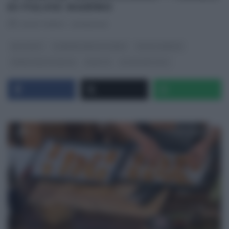
DI FULVIO MARINO
RICETTEINTV
·
03/05/2021
ANTIPASTI
É SEMPRE MEZZOGIORNO
FULVIO MARINO
PANE PIZZA FOCACCIA
RICETTE
ULTIMI ARTICOLI