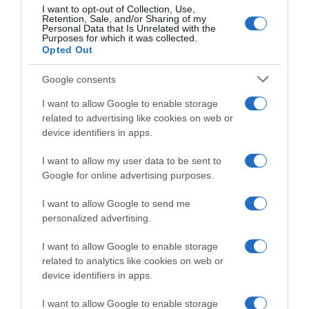
I want to opt-out of Collection, Use,
Retention, Sale, and/or Sharing of my
Personal Data that Is Unrelated with the
Purposes for which it was collected.
Opted Out
Google consents
I want to allow Google to enable storage
related to advertising like cookies on web or
device identifiers in apps.
I want to allow my user data to be sent to
Google for online advertising purposes.
CHI SIAMO
I want to allow Google to send me
personalized advertising.
Dalla tv, alla brace. RicetteInTv.com nasce dall'idea di
raccogliere le follie culinarie di chef navigati e cuochi
I want to allow Google to enable storage
improvvisati, che preferiscono gli studi televisivi alle cucine di
related to analytics like cookies on web or
un ristorante...
continua...
device identifiers in apps.
I want to allow Google to enable storage