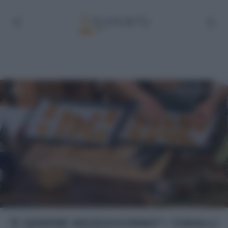
“É SEMPRE MEZZOGIORNO”: TARALLI