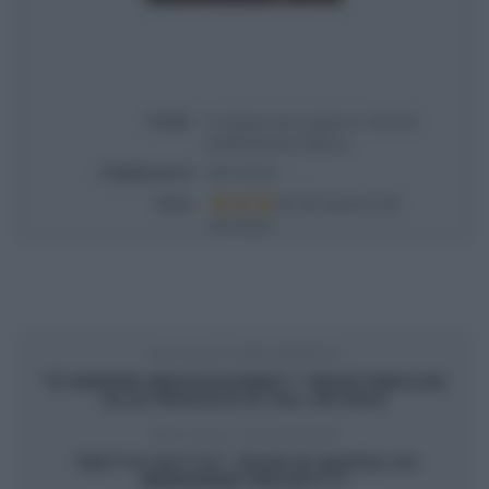
Titolo
É sempre mezzogiorno | Ricetta
taralli di Fulvio Marino
Pubblicata il
2021-05-03
Voto
Based on
6
Review(s)
ARTICOLO PRECEDENTE
“É SEMPRE MEZZOGIORNO”: PROFITEROLES
ALLE FRAGOLE DI SAL DE RISO
ARTICOLO SUCCESSIVO
“DETTO FATTO”: ROSE DI RAVIOLI DI
BENIAMINO BALEOTTI