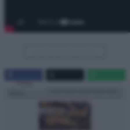
Iscriviti al canale Youtube
Rating
1 star
2 stars
3 stars
4 stars
5 stars
Ricetta