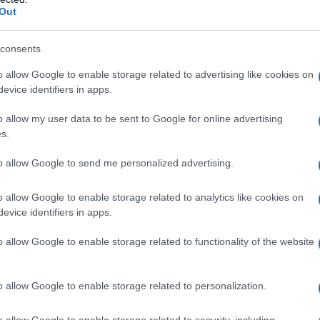
Out
consents
o allow Google to enable storage related to advertising like cookies on
evice identifiers in apps.
o allow my user data to be sent to Google for online advertising
s.
to allow Google to send me personalized advertising.
o allow Google to enable storage related to analytics like cookies on
EDIMENTO
evice identifiers in apps.
o allow Google to enable storage related to functionality of the website
evito di birra in parte dell’acqua. Disponiamo la
seriamo al centro l’olio ed il lievito sciolto
e, aggiungendo man mano l’acqua rimasta.
o allow Google to enable storage related to personalization.
co, lo copriamo con la pellicola e lasciamo
o allow Google to enable storage related to security, including