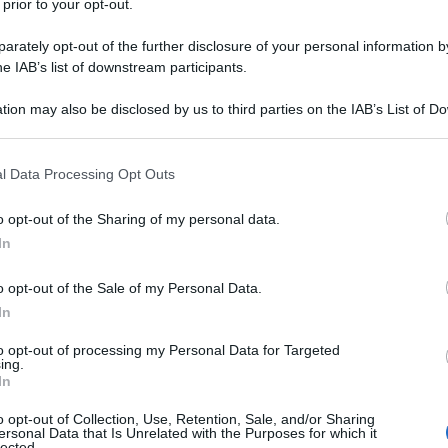
 prior to your opt-out.
rately opt-out of the further disclosure of your personal information by
he IAB’s list of downstream participants.
tion may also be disclosed by us to third parties on the IAB’s List of 
 that may further disclose it to other third parties.
 that this website/app uses one or more Google services and may gath
l Data Processing Opt Outs
including but not limited to your visit or usage behaviour. You may click 
 to Google and its third-party tags to use your data for below specifi
o opt-out of the Sharing of my personal data.
ogle consent section.
In
o opt-out of the Sale of my Personal Data.
In
to opt-out of processing my Personal Data for Targeted
ing.
In
o opt-out of Collection, Use, Retention, Sale, and/or Sharing
ersonal Data that Is Unrelated with the Purposes for which it
lected.