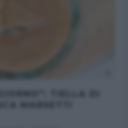
IORNO”: TIELLA DI
SCA MARSETTI