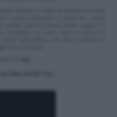
impasto lievitato in modo da ottenere un disco
 una tortiera: foderiamo il fondo ed i bordi.
ià condite, sopra la scarola, quindi i capperi, le
ta. Chiudiamo con l’altro disco di pasta (1/3
 i bordi. Spennelliamo con olio e cuociamo in
ti
, o fino a doratura.
untata di
oggi
ALTRA RICETTA…