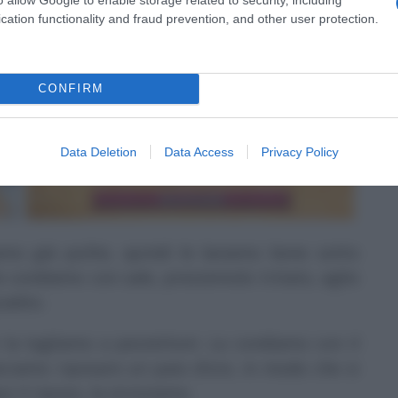
al raddoppio.
cation functionality and fraud prevention, and other user protection.
CONFIRM
Data Deletion
Data Access
Privacy Policy
mo già pulite, quindi le laviamo bene sotto
e condiamo con sale, prezzemolo tritato, aglio
radito.
e la tagliamo a pezzettoni. La condiamo con il
sciamo riposare un paio d’ore, in modo che si
 il riposo, la strizziamo.