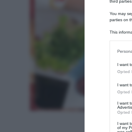
third parties
You may sepa
parties on t
This informa
Participants
Please note
Persona
information 
deny consent
I want t
in below Go
Opted 
I want t
Opted 
I want 
Advertis
Opted 
I want t
of my P
was col