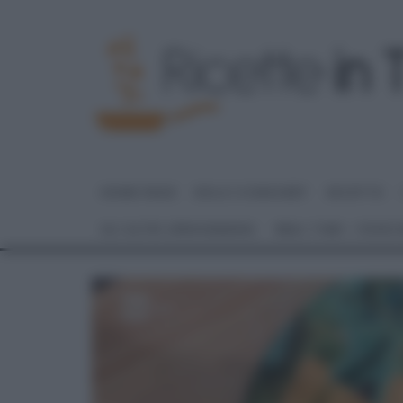
HOME PAGE
DOLCI E DESSERT
RICETTE
GLI ALTRI (PROGRAMMI)
REAL TIME – FOOD