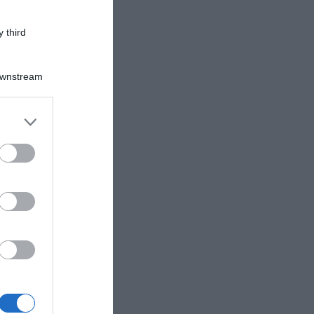
 third
Downstream
er and store
to grant or
ed purposes