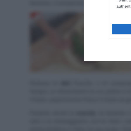
lievitare, a temperatura ambiente, fino 
authenti
Puliamo le
alici
fresche, o le compria
l’acqua. Le disponiamo su un piatto e l
tritato, peperoncino fresco tritato se g
Puliamo anche la
scarola
, la laviamo 
sale e la massaggiamo con le mani. La
ammorbidisca e rilasci la sua acqua. Dopo