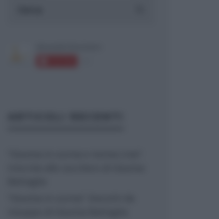
ARTICOLI RECENTI
“Giusina in cucina e nonna Lina”:
treccine allo zucchero di Giusina
Battaglia
“Giusina in cucina”: biscotti da
inzuppo di Giusina Battaglia