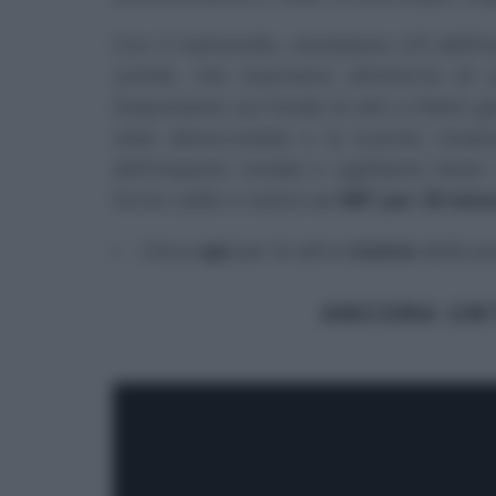
Con il mattarello, stendiamo 2/3 dell’
sottile, che inseriamo all’interno di
Disponiamo sul fondo le alici a filetti g
olive denocciolate e la scarola rimas
dell’impasto totale) e sigilliamo bene
forno caldo e statico
a 180° per 30 minu
Clicca
qui
per le altre
ricette
della p
ANCORA UN’