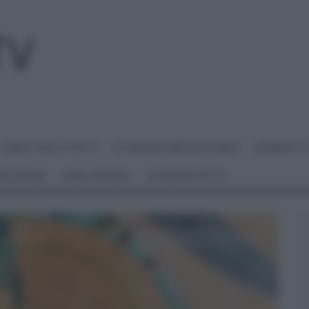
I MENU DELLE FESTE
É SEMPRE MEZZOGIORNO
BENEDETT
 NETWORK
ANNA MORONI
#VIDEORICETTE