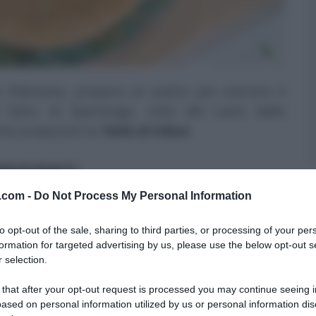
e fidanzata, prepara un piatto per onorare il
fatto di Sperlonga, città del Lazio dalle
ome preparare la
Tiella di Ulisse
.
REDIENTI
v.com -
Do Not Process My Personal Information
0 ml olio evo, 250 ml acqua
g capperi, 2 spicchi d’aglio, peperoncino fresco,
to opt-out of the sale, sharing to third parties, or processing of your per
formation for targeted advertising by us, please use the below opt-out s
le, olio evo
 selection.
 that after your opt-out request is processed you may continue seeing i
ased on personal information utilized by us or personal information dis