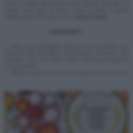
poichè di rientro dall’ennesimo ponte, propone una delle sue
ricettine sciuè sciuè, un dolce a base di carote, le stesse
coltivate da Mat The Farmer. Ecco la
torta di carote
.
INGREDIENTI
200 g carote grattugiate, 150 g farina 00, 50 g fecola, 13 g
lievito per dolci, 90 g albumi, 45 g zucchero, 150 g burro, 85 g
zucchero a velo, 15 g miele, 4 tuorli, 100 ml succo d’arancia,
scorza di limone
250 g cioccolato bianco, scorza di limone, 25 ml olio di riso