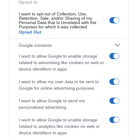
“Camper”: semifreddo di yogurt e crumble
Opted In
I want to opt-out of Collection, Use,
Retention, Sale, and/or Sharing of my
Personal Data that Is Unrelated with the
Purposes for which it was collected.
Opted Out
Google consents
I want to allow Google to enable storage
related to advertising like cookies on web or
device identifiers in apps.
I want to allow my user data to be sent to
Google for online advertising purposes.
CHI SIAMO
I want to allow Google to send me
personalized advertising.
Dalla tv, alla brace. RicetteInTv.com nasce dall'idea di
raccogliere le follie culinarie di chef navigati e cuochi
I want to allow Google to enable storage
improvvisati, che preferiscono gli studi televisivi alle cucine di
related to analytics like cookies on web or
un ristorante...
continua...
device identifiers in apps.