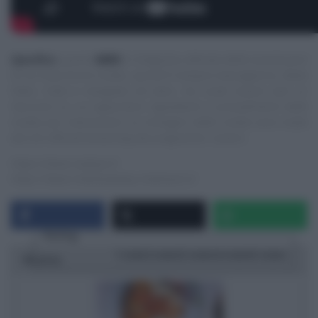
Specifica
:
questo
NON
è il blog/sito ufficiale delle trasmissioni
di cui trascrivo le ricette, quindi E’ sempre mezzogiorno, Detto
Fatto, Cotto e mangiato ed altre, ma vuole essere solo un
‘taccuino‘ su cui appuntare ingredienti e procedimenti delle
ricette più interessanti. Le immagini delle ricette sono tratte
dai siti ufficiali/streaming dei programmi, ovvero:
https://www.raiplay.it/
https://www.mediasetplay.mediaset.it/
Rating
1 star
2 stars
3 stars
4 stars
5 stars
Ricetta