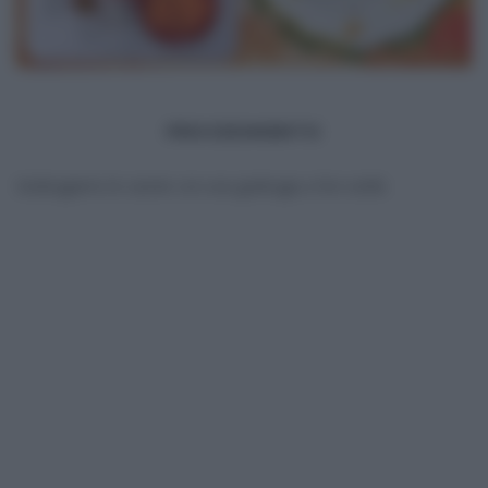
PROCEDIMENTO
Grattugiamo le carote con una grattugia a fori sottili.