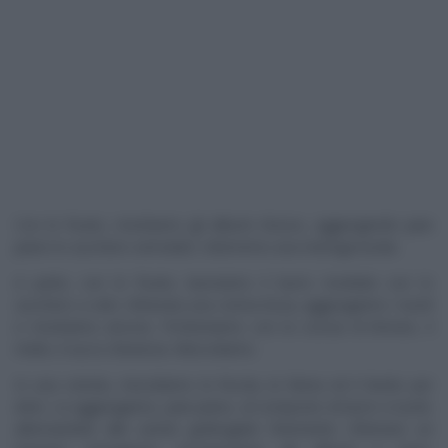
Con le fruste, montiamo gli albumi d’uovo, aggiungendo pian
piano lo zucchero semolato: otterremo una meringa lucida.
A parte, con le fruste, lavoriamo il burro morbido con lo
zucchero a velo. Ottenuta una crema liscia, aggiungiamo i tuorli
e montiamo ancora. Profumiamo con la scorza di limone, il
miele, il succo d’arancia. Mescoliamo.
In una ciotola, misceliamo la fecola, la farina ed il lievito per
dolci. Le aggiungiamo, pian piano, al composto di burro e tuorli,
alternandole alle carote grattugiate finemente. Ottenuto un