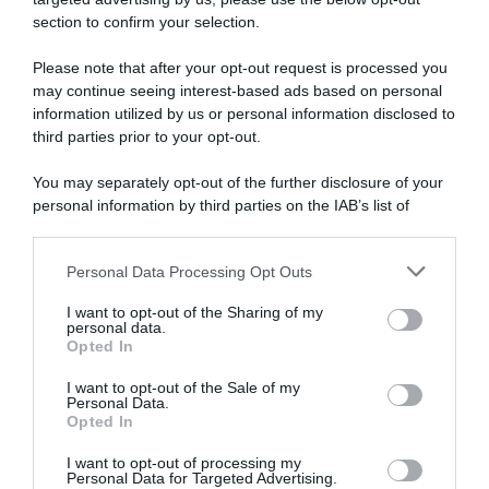
section to confirm your selection.
Please note that after your opt-out request is processed you
may continue seeing interest-based ads based on personal
information utilized by us or personal information disclosed to
third parties prior to your opt-out.
You may separately opt-out of the further disclosure of your
personal information by third parties on the IAB’s list of
downstream participants.
ARTICOLI RECENTI
Personal Data Processing Opt Outs
This information may also be disclosed by us to third parties
on the IAB’s List of Downstream Participants that may further
I want to opt-out of the Sharing of my
disclose it to other third parties.
personal data.
“A tavola con Csaba”: chelsea buns
Opted In
Please note that this website/app uses one or more Google
“Giusina in cucina e nonna Lina”: treccine allo zucchero di
services and may gather and store information including but
I want to opt-out of the Sale of my
Giusina Battaglia
Personal Data.
not limited to your visit or usage behaviour. You may click to
Opted In
grant or deny consent to Google and its third-party tags to
“Giusina in cucina”: biscotti da inzuppo di Giusina Battaglia
use your data for below specified purposes in below Google
“In cucina con Imma e Matteo”: tortino al cioccolato
I want to opt-out of processing my
consent section.
Personal Data for Targeted Advertising.