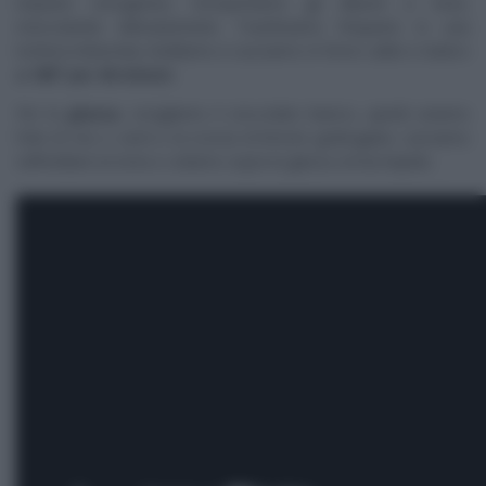
impasto omogeneo, incorporiamo gli albumi a neve,
mescolando delicatamente. Trasferiamo l’impasto in una
tortiera imburrata, livelliamo e cuociamo in forno caldo e statico
a 180° per 40 minuti.
Per la
glassa
, sciogliamo il cioccolato bianco, quindi uniamo
l’olio di riso o semi e la scorza di limone grattugiata. Lasciamo
raffreddare la torta e coliamo sopra la glassa ormai tiepida.