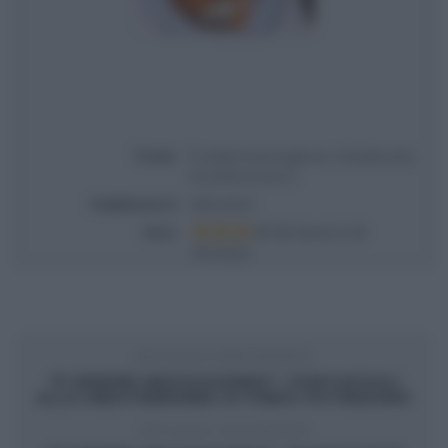
Titolo
É sempre mezzogiorno | Ricetta torta
di carote di zia Cri
Pubblicata il
2022-04-26
Voto
Based on
9
Review(s)
ARTICOLO PRECEDENTE
“É SEMPRE MEZZOGIORNO”: PORTAFOGLI
ALLA MEDITERRANEA DI FABIO POTENZANO
ARTICOLO SUCCESSIVO