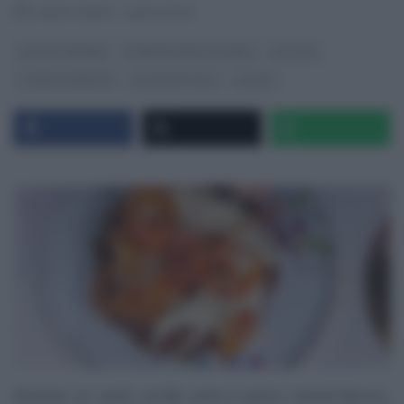
RICETTEINTV
·
26/04/2022
DOLCI E DESSERT
É SEMPRE MEZZOGIORNO
RICETTE
SLIDER HOMEPAGE
ULTIMI ARTICOLI
ZIA CRI
Rientrata con ‘sprint’, zia
Cri
, anche in questo martedì faticoso,