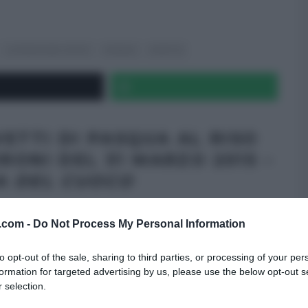
LA PROVA DEL CUOCO
PASQUA
RICETTE
VETTI DI PASQUA AL RISO
RONI DEL 31 MARZO 2015 –
A DEL CUOCO
endice de
La prova del cuoco
dedicata alla
v.com -
Do Not Process My Personal Information
iggì
, la rubrica più golosa del programma
to opt-out of the sale, sharing to third parties, or processing of your per
 Oggi, protagonista della rubrica in questione è
formation for targeted advertising by us, please use the below opt-out s
Pasqua al riso soffiato
. Ecco la ricetta.
 selection.