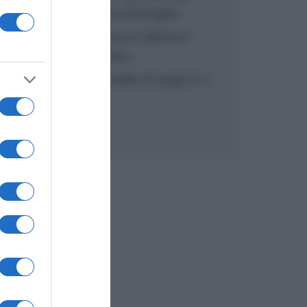
inzuppo di Giusina Battaglia
“In cucina con Imma e Matteo”:
tortino al cioccolato
“Camper”: semifreddo di yogurt e
crumble