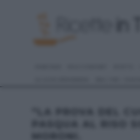
HOME PAGE
DOLCI E DESSERT
RICETTE
GLI ALTRI (PROGRAMMI)
REAL TIME – FOOD
“LA PROVA DEL CU
PASQUA AL RISO S
MORONI.