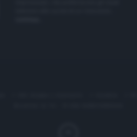
improvvisati, che preferiscono gli studi
televisivi alle cucine di un ristorante...
continua...
me
Chi Siamo | Contatti
Cookie
P
Ricette in Tv - P.IVA 02821290349