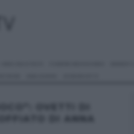
I MENU DELLE FESTE
É SEMPRE MEZZOGIORNO
BENEDETT
 NETWORK
ANNA MORONI
#VIDEORICETTE
OCO”: OVETTI DI
OFFIATO DI ANNA