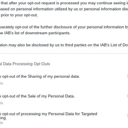
 that after your opt-out request is processed you may continue seeing i
ased on personal information utilized by us or personal information dis
olato bianco, 30 g di cocco grattugiato, 30 g di
 prior to your opt-out.
lorati per decorare
rately opt-out of the further disclosure of your personal information by
he IAB’s list of downstream participants.
telo in un pentolino con il burro a pezzetti.
eggermente più grande. Riempite il tegame di
tion may also be disclosed by us to third parties on the IAB’s List of 
 lentamente a bollore, abbassate la fiamma.
 that may further disclose it to other third parties.
 bagnornaria 10 minuti, mescolando ogni
 that this website/app uses one or more Google services and may gath
l Data Processing Opt Outs
pace ciotola. Aggiungete il cioccolato fuso e il
including but not limited to your visit or usage behaviour. You may click 
 to Google and its third-party tags to use your data for below specifi
edienti, per amalgamarli bene. Formate con il
o opt-out of the Sharing of my personal data.
ogle consent section.
n due cucchiai. Sistematele, rnan mano, su un
In
sciate riposare almeno 30 minuti. Decorate con
o opt-out of the Sale of my Personal Data.
In
to opt-out of processing my Personal Data for Targeted
ing.
In