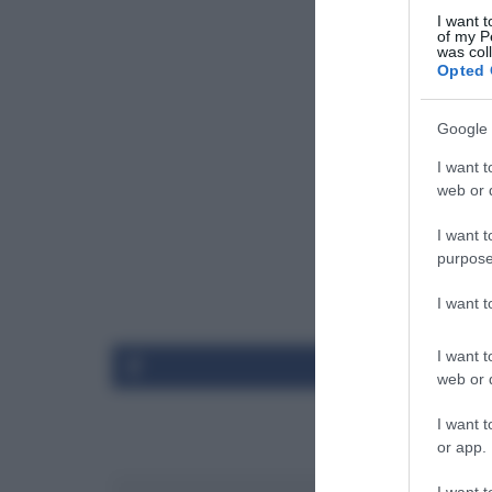
I want t
of my P
was col
Opted 
Google 
I want t
web or d
I want t
Segui
Ri
purpose
Faceb
I want 
I want t
web or d
I want t
or app.