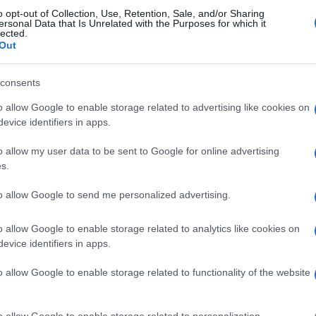
o opt-out of Collection, Use, Retention, Sale, and/or Sharing
ersonal Data that Is Unrelated with the Purposes for which it
lected.
Out
consents
o allow Google to enable storage related to advertising like cookies on
evice identifiers in apps.
o allow my user data to be sent to Google for online advertising
cetteintv
.co
m
su
s.
ook
to allow Google to send me personalized advertising.
|
Twitter
o allow Google to enable storage related to analytics like cookies on
evice identifiers in apps.
o allow Google to enable storage related to functionality of the website