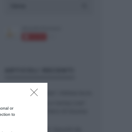
ARTICOLI RECENTI
“A tavola con Csaba”: chelsea buns
“Giusina in cucina e nonna Lina”:
sonal or
treccine allo zucchero di Giusina
ection to
Battaglia
“Giusina in cucina”: biscotti da