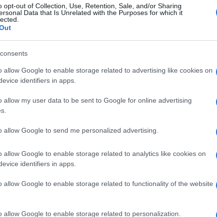
o fondente, 30 g cacao amaro in polvere, 30 g
o opt-out of Collection, Use, Retention, Sale, and/or Sharing
ersonal Data that Is Unrelated with the Purposes for which it
lected.
Out
consents
o allow Google to enable storage related to advertising like cookies on
evice identifiers in apps.
o allow my user data to be sent to Google for online advertising
s.
to allow Google to send me personalized advertising.
o allow Google to enable storage related to analytics like cookies on
evice identifiers in apps.
o zucchero sino a ottenere una crema gonfia e
o allow Google to enable storage related to functionality of the website
erla scolata bene e privata del suo liquido) ed
 a pezzetti e mescolate bene. Incorporare
o allow Google to enable storage related to personalization.