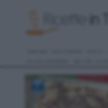
HOME PAGE
DOLCI E DESSERT
RICETTE
GLI ALTRI (PROGRAMMI)
REAL TIME – FOOD