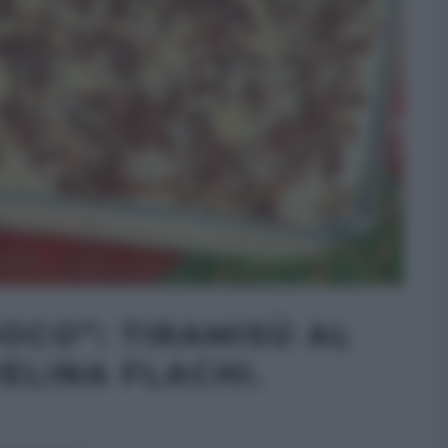
OCO”: TIRAMISÙ AL
ELINA FLACHI.