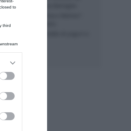
nterest-
inzuppo di Giusina Battaglia
closed to
“In cucina con Imma e Matteo”:
tortino al cioccolato
 third
“Camper”: semifreddo di yogurt e
crumble
Downstream
er and store
to grant or
ed purposes