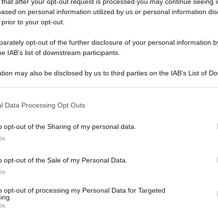
 that after your opt-out request is processed you may continue seeing i
ased on personal information utilized by us or personal information dis
 prior to your opt-out.
rately opt-out of the further disclosure of your personal information by
he IAB’s list of downstream participants.
tion may also be disclosed by us to third parties on the IAB’s List of 
 that may further disclose it to other third parties.
 that this website/app uses one or more Google services and may gath
l Data Processing Opt Outs
including but not limited to your visit or usage behaviour. You may click 
 to Google and its third-party tags to use your data for below specifi
o opt-out of the Sharing of my personal data.
ogle consent section.
In
Flachi
, che quest’oggi ospita, all’interno del suo
 che lavora a Napoli, pur essendo spagnolo, e
o opt-out of the Sale of my Personal Data.
 genetiche, di cui
Telethon
si occupa. Evelina,
In
to
…
light
, ovviamente.
to opt-out of processing my Personal Data for Targeted
ing.
In
i tipo savoiardi, 480 g ricotta vaccina leggera,