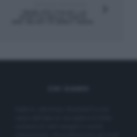
ARTICOLO SUCCESSIVO
“BAKE OFF ITALIA”: LA
RICETTA DELLA TORTA
RED VELVET DI ERNST KNAM.
CHI SIAMO
Dalla tv, alla brace. RicetteInTv.com
nasce dall'idea di raccogliere le follie
culinarie di chef navigati e cuochi
improvvisati, che preferiscono gli studi