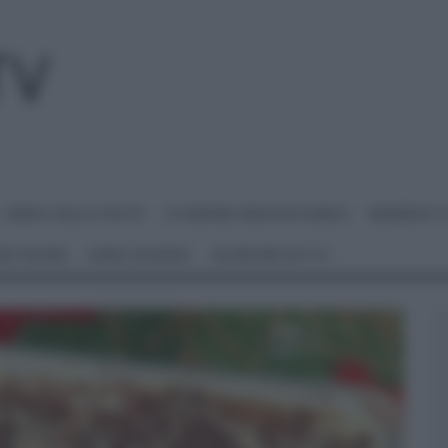
I MENU DELLE FESTE
É SEMPRE MEZZOGIORNO
BENEDETT
 NETWORK
ANNA MORONI
#VIDEORICETTE