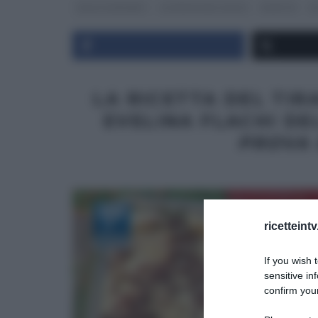
DOLCI E DESSERT
LA PROVA DEL CUOCO
RICETTE
U
LA RICETTA DEL TIR
EVELINA FLACHI DEL
PROVA
ricetteint
If you wish 
sensitive in
confirm your