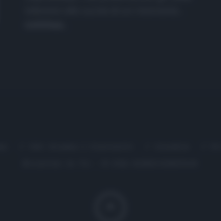
televisivi alle cucine di un ristorante...
continua...
me
Chi Siamo | Contatti
Cookie
P
Ricette in Tv - P.IVA 02821290349