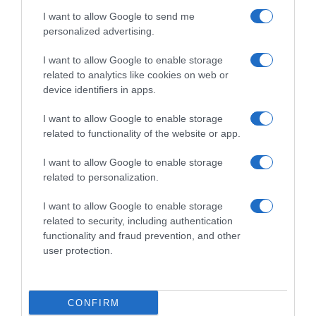
I want to allow Google to send me
personalized advertising.
Dalla tv, alla brace. RicetteInTv.com nasce dall'idea di
raccogliere le follie culinarie di chef navigati e cuochi
I want to allow Google to enable storage
improvvisati, che preferiscono gli studi televisivi alle cucine di
related to analytics like cookies on web or
un ristorante...
continua...
device identifiers in apps.
I want to allow Google to enable storage
related to functionality of the website or app.
I want to allow Google to enable storage
related to personalization.
I want to allow Google to enable storage
Home
Chi Siamo | Contatti
Cookie
related to security, including authentication
Privacy
functionality and fraud prevention, and other
Ricette in Tv - P.IVA 02821290349
user protection.
CONFIRM