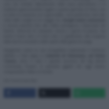
cura che richiede l’allevamento della razza piemontese e le
tradizioni gastronomiche legate a questa giornata di festa, una
su tutte la colazione con il gran bollito. Livio partirà da Carrù alla
volta delle Langhe in un viaggio tra i
borghi meno conosciuti
e ancora autentici fino alle colline prestigiose e blasonate del
Barolo. Rintocchi di campane, musica e giochi di piazza, ma
anche il buon cibo e il buon vino, lo guideranno alla scoperta
della vita di comunità e dello spirito della gente di Langa.
Margherita volerà su una mongolfiera esplorando il territorio
dall’alto e farà tappa ai
Calanchi di Clavesana, sul fiume
Tanaro,
dove è nato il grande successo del Big Bench
Community Project, le panchine giganti che oggi stanno
conquistando l’Italia e il mondo.
(Da Comunicato Rai)