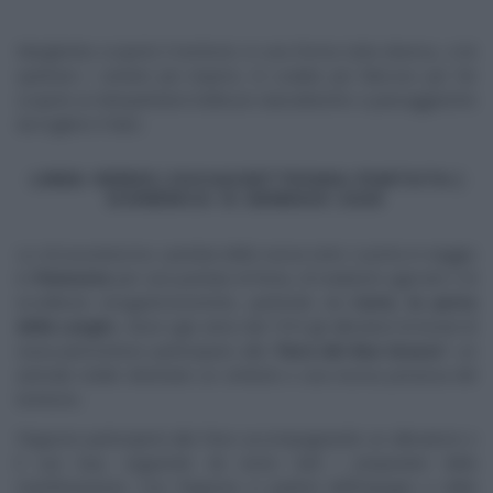
Margherita scoprirà il territorio in una forma tutta diversa, a lei
spettano i sentieri più impervi, le scalate più faticose per far
scoprire ai telespettatori bellezze naturalistiche e paesaggistiche
da togliere il fiato.
LINEA VERDE | DICIASSETTESIMA PUNTATA |
DOMENICA 12 GENNAIO 2025
La
diciassettesima
puntata della nuova serie ci porta in viaggio
in
Piemonte
per una puntata di festa, di tradizioni agricole e di
eccellenze enogastronomiche, partendo da
Carrù, la porta
delle Langh
e, dove ogni anno dal 1910 gli allevatori di bovini di
razza piemontese partecipano alla “
Fiera del Bue Grasso”
, un
animale nobile diventato un simbolo e una risorsa preziosa del
territorio.
Peppone parteciperà alla Fiera accompagnando un allevatore e
il suo bue, seguendo da vicino tutti i preparativi della
manifestazione. Con Peppone si parlerà dell’impegno e della