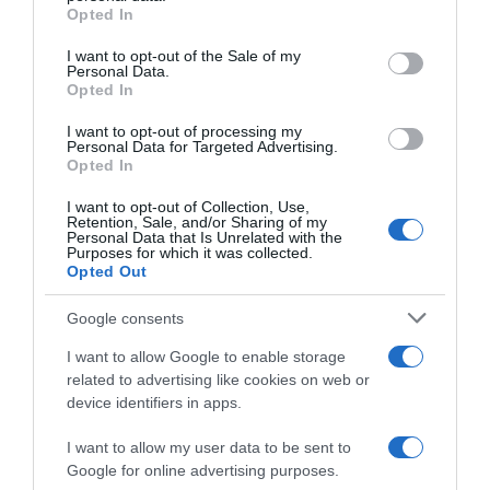
“A tavola con Csaba”: chelsea buns
Opted In
Please note that this website/app uses one or more Google
“Giusina in cucina e nonna Lina”: treccine allo zucchero di
services and may gather and store information including but
I want to opt-out of the Sale of my
Giusina Battaglia
Personal Data.
not limited to your visit or usage behaviour. You may click to
Opted In
grant or deny consent to Google and its third-party tags to
“Giusina in cucina”: biscotti da inzuppo di Giusina Battaglia
use your data for below specified purposes in below Google
“In cucina con Imma e Matteo”: tortino al cioccolato
I want to opt-out of processing my
consent section.
Personal Data for Targeted Advertising.
“Camper”: semifreddo di yogurt e crumble
Opted In
I want to opt-out of Collection, Use,
Retention, Sale, and/or Sharing of my
Personal Data that Is Unrelated with the
Purposes for which it was collected.
Opted Out
Google consents
I want to allow Google to enable storage
related to advertising like cookies on web or
device identifiers in apps.
I want to allow my user data to be sent to
Google for online advertising purposes.
CHI SIAMO