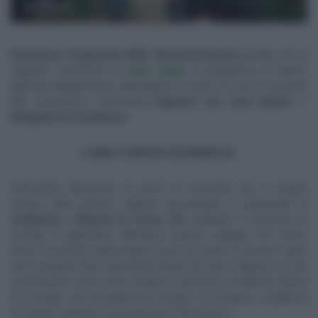
Domenica 12 gennaio 2025: diciassettesima
puntata con la
stagione 2024/2025 di
Linea Verde
, il programma di Raiuno
dedicato all’agricoltura, all’ambiente e a tutto ciò che lo circonda.
Alla conduzione confermati
Peppone con
Livio Beshir
e
Margherita Grambassi.
LINEA VERDE DOMENICA
Particolare attenzione al senso di comunità che si respira
ancora nelle province italiane raccontando in particolare le
tradizioni, i dialetti, le feste, riti
. Andando a conoscere le
vicende di agricoltori, allevatori, pastori, artigiani che hanno
deciso di restare nella propria terra ma anche di tornarci dopo
aver compiuto altre esperienze lontani da casa, Peppone e Livio
mostreranno come sono sempre le persone a restituire l’anima
di un luogo, che sia quella di un borgo e di un paese, o quella di
un campo coltivato, di un pascolo e di un bosco.