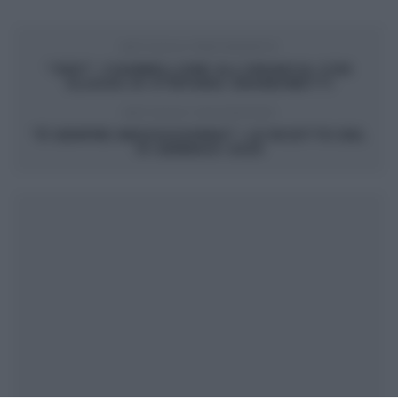
ARTICOLO PRECEDENTE
“GEO”: CIAMBELLONE ALL’ARANCIA CON
GLASSA DI STEFANIA GRANDINETTI
ARTICOLO SUCCESSIVO
“É SEMPRE MEZZOGIORNO”: LE RICETTE DEL
13 GENNAIO 2025