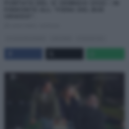
PUNTATA DEL 12 GENNAIO 2025 – IN
PIEMONTE ALL “FIERA DEL BUE
GRASSO”.
RICETTEINTV
·
12/01/2025
GLI ALTRI (PROGRAMMI)
LINEA VERDE
ULTIMI ARTICOLI