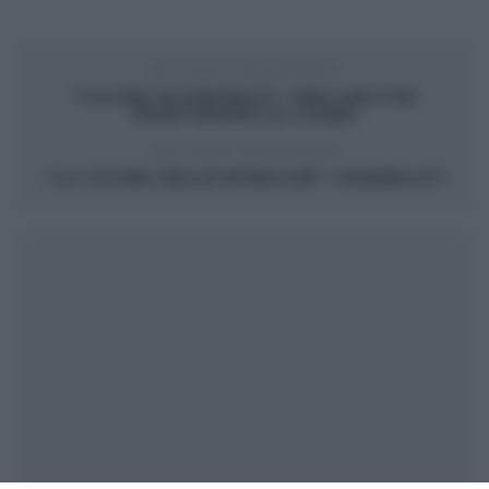
ARTICOLO PRECEDENTE
“CUCINA ECONOMICA”: WELLINGTON
VEGETARIANO DI CSABA
ARTICOLO SUCCESSIVO
“LA CUCINA DELLE MONACHE”: PAMMELATI