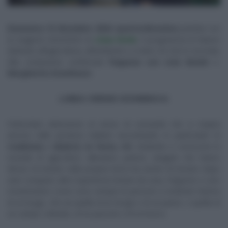
Domenica 15 dicembre 2024: quattordicesima
puntata con
la stagione 2024/2025 di
Linea Verde
, il programma di Raiuno
dedicato all’agricoltura, all’ambiente e a tutto ciò che lo circonda.
Alla conduzione confermati
Peppone con
Livio Beshir
e
Margherita Grambassi.
LINEA VERDE DOMENICA
Particolare attenzione al senso di comunità che si respira
ancora nelle province italiane raccontando in particolare le
tradizioni, i dialetti, le feste, riti
. Andando a conoscere le
vicende di agricoltori, allevatori, pastori, artigiani che hanno
deciso di restare nella propria terra ma anche di tornarci dopo
aver compiuto altre esperienze lontani da casa, Peppone e Livio
mostreranno come sono sempre le persone a restituire l’anima
di un luogo, che sia quella di un borgo e di un paese, o quella di
un campo coltivato, di un pascolo e di un bosco.