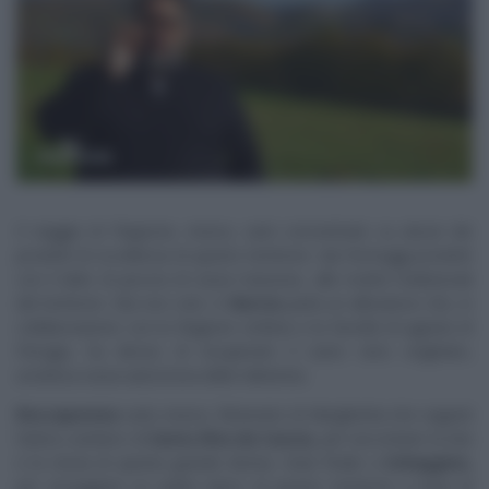
Il viaggio di Peppone, invece, sarà concentrato su alcuni dei
prodotti di eccellenza di questo territorio: dai formaggi prodotti
con il latte di pecora di razza massese, alle ricette tradizionali
del territorio. Ma non solo. A
Norcia
parla un allevatore che, in
collaborazione con la Regione Umbria e la facoltà di agraria di
Perugia, ha deciso di recuperare il suino nero cinghiato,
un’antica razza autoctona della Valnerina.
Roccaporena
sarà, invece, l’itinerario di Margherita che seguirà
l’antico sentiero di
Santa Rita da Cascia,
per raccontare la vita
e la storia di questa grande donna. Gran finale a
Scheggino,
per assaggiare un piatto tipico di questo territorio a base di