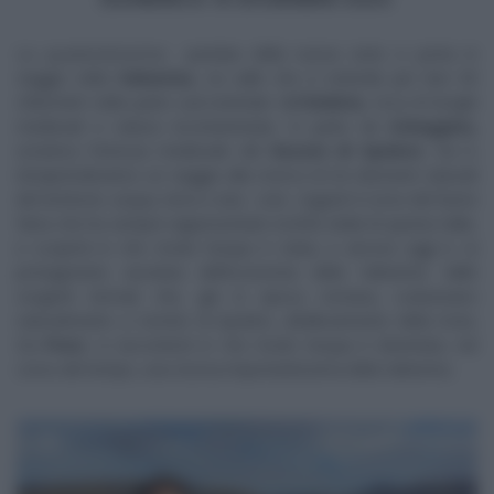
La
quattordicesima
puntata della nuova serie ci porta in
viaggio nella
Valnerina
, na valle che si estende per ben 90
chilometri nella parte sud-orientale dell’
Umbria
, ricca di borghi
medievali e natura incontaminata. Si parte da
Scheggino,
un’antica fortezza medievale del
Ducato di Spoleto.
Da lì,
intraprenderanno un viaggio alla ricerca di tre elementi naturali
del territorio: acqua, terra e aria. Livio seguirà il corso del fiume
Nera che ha sempre rappresentato la linfa vitale di questa Valle,
e scoprirà in che modo l’acqua è stata, e ancora oggi è, la
protagonista assoluta dell’economia della Valnerina: dalle
sorgenti termali che, già in epoca romana, scaturivano
naturalmente a Cerreto di Spoleto, all’allevamento della trota.
Da
Preci
, si racconterà in che modo l’acqua è diventata, nel
corso del tempo, una risorsa importantissima della Valnerina.