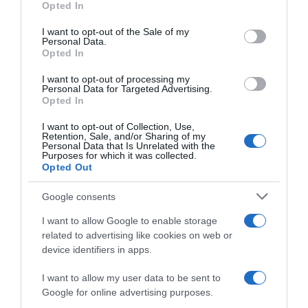
“A tavola con Csaba”: chelsea buns
Opted In
Please note that this website/app uses one or more Google
“Giusina in cucina e nonna Lina”: treccine allo zucchero di
services and may gather and store information including but
I want to opt-out of the Sale of my
Giusina Battaglia
Personal Data.
not limited to your visit or usage behaviour. You may click to
Opted In
grant or deny consent to Google and its third-party tags to
“Giusina in cucina”: biscotti da inzuppo di Giusina Battaglia
use your data for below specified purposes in below Google
“In cucina con Imma e Matteo”: tortino al cioccolato
I want to opt-out of processing my
consent section.
Personal Data for Targeted Advertising.
“Camper”: semifreddo di yogurt e crumble
Opted In
I want to opt-out of Collection, Use,
Retention, Sale, and/or Sharing of my
Personal Data that Is Unrelated with the
Purposes for which it was collected.
Opted Out
Google consents
I want to allow Google to enable storage
related to advertising like cookies on web or
device identifiers in apps.
I want to allow my user data to be sent to
Google for online advertising purposes.
CHI SIAMO