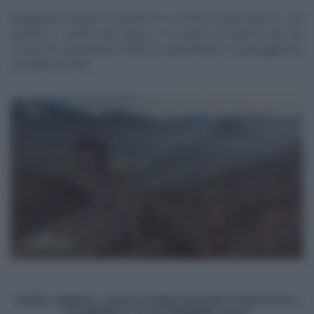
Margherita scoprirà il territorio in una forma tutta diversa, a lei
spettano i sentieri più impervi, le scalate più faticose per far
scoprire ai telespettatori bellezze naturalistiche e paesaggistiche
da togliere il fiato.
LINEA VERDE | QUATTORDICESIMA PUNTATA |
DOMENICA 15 DICEMBRE 2024