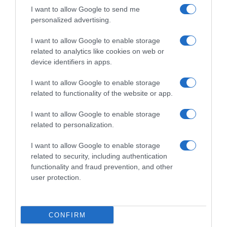
I want to allow Google to send me
personalized advertising.
Dalla tv, alla brace. RicetteInTv.com nasce dall'idea di
raccogliere le follie culinarie di chef navigati e cuochi
I want to allow Google to enable storage
improvvisati, che preferiscono gli studi televisivi alle cucine di
related to analytics like cookies on web or
un ristorante...
continua...
device identifiers in apps.
I want to allow Google to enable storage
related to functionality of the website or app.
I want to allow Google to enable storage
related to personalization.
I want to allow Google to enable storage
Home
Chi Siamo | Contatti
Cookie
related to security, including authentication
Privacy
functionality and fraud prevention, and other
Ricette in Tv - P.IVA 02821290349
user protection.
CONFIRM