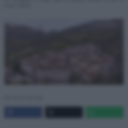
trota e tartufo.
(Da Comunicato Rai)