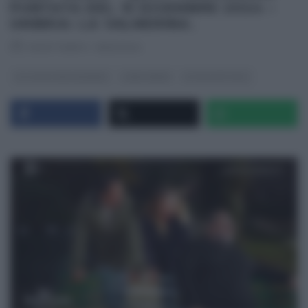
PUNTATA DEL 15 DICEMBRE 2024 –
UMBRIA: LA VALNERINA.
RICETTEINTV
·
15/12/2024
GLI ALTRI (PROGRAMMI)
LINEA VERDE
ULTIMI ARTICOLI