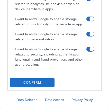
related to analytics like cookies on web or
A lezione da Iginio Massari
device identifiers in apps.
Gli Altri (Programmi)
Geo
I want to allow Google to enable storage
Gusto
related to functionality of the website or app.
I Fatti Vostri
Il mondo di California Bakery
I want to allow Google to enable storage
Real Time – Food Network
related to personalization.
In cucina con Sonia
A scuola di dolcezza
I want to allow Google to enable storage
Csaba
related to security, including authentication
Giusina in cucina
functionality and fraud prevention, and other
La cucina delle monache
user protection.
Le ricette del convento
L’Italia a morsi
Luca Pappagallo
CONFIRM
Marco Bianchi
Ricette di un sognatore
Uno chef in fattoria
Data Deletion
Data Access
Privacy Policy
Anna Moroni
#VideoRicette