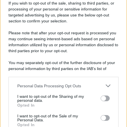
If you wish to opt-out of the sale, sharing to third parties, or
preferiscono gli studi televisivi alle cucine di un ristorante...
processing of your personal or sensitive information for
continua...
targeted advertising by us, please use the below opt-out
section to confirm your selection.
Home
Please note that after your opt-out request is processed you
Chi Siamo | Contatti
may continue seeing interest-based ads based on personal
Cookie
information utilized by us or personal information disclosed to
Privacy
third parties prior to your opt-out.
Ricette in Tv - P.IVA 02821290349
You may separately opt-out of the further disclosure of your
Home page
personal information by third parties on the IAB’s list of
Dolci e dessert
downstream participants.
Ricette
Antipasti
Personal Data Processing Opt Outs
This information may also be disclosed by us to third parties
Primi
on the IAB’s List of Downstream Participants that may further
I want to opt-out of the Sharing of my
Secondi
disclose it to other third parties.
personal data.
Dolci e dessert
Opted In
Please note that this website/app uses one or more Google
Pane Pizza Focaccia
services and may gather and store information including but
I Menu delle Feste
I want to opt-out of the Sale of my
Personal Data.
not limited to your visit or usage behaviour. You may click to
Halloween
Opted In
grant or deny consent to Google and its third-party tags to