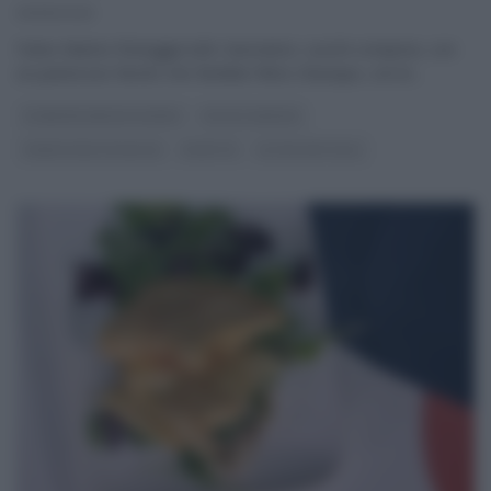
01/05/2025
Fulvio Marino festeggia tutti i lavoratori, cuochi compresi, con
un paninozzo farcito che farebbe felice chiunque, con le
...
É SEMPRE MEZZOGIORNO
FULVIO MARINO
PANE PIZZA FOCACCIA
RICETTE
ULTIMI ARTICOLI