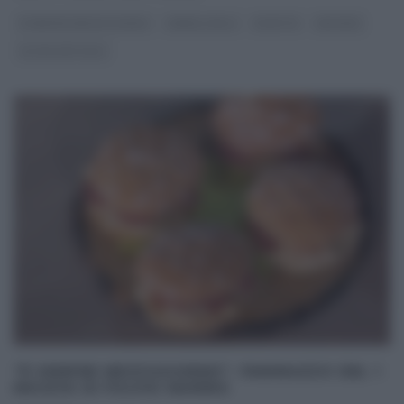
É SEMPRE MEZZOGIORNO
GEMELLI BILLI
RICETTE
SECONDI
ULTIMI ARTICOLI
“É SEMPRE MEZZOGIORNO”: PANINAZZO DEL 1
MAGGIO DI FULVIO MARINO