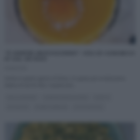
“É SEMPRE MEZZOGIORNO”: DOLCE CARAIBICO
DI SAL DE RISO
01/05/2025
Anche in questo giorno di festa, c’è spazio per la dolcissima
dedica di Sal De Riso. Il pasticcere
...
DOLCI E DESSERT
É SEMPRE MEZZOGIORNO
RICETTE
SAL DE RISO
SLIDER HOMEPAGE
ULTIMI ARTICOLI