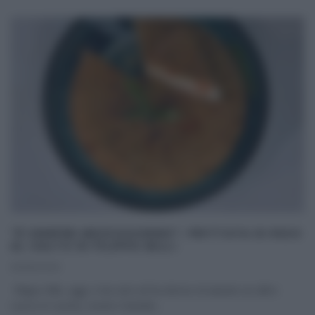
“É SEMPRE MEZZOGIORNO”: FRITTATA DI RISO
AL SALTO DI FILIPPO BILLI
01/05/2025
Filippo Billi, oggi, è da solo ed ha deciso di aiutare un altro
cuoco in cucina, ovvero Daniele
...