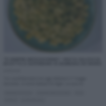
“É SEMPRE MEZZOGIORNO”: PASTA SALSICCIA
RICOTTA E ZAFFERANO DI BARBARA DE NIGRIS
01/05/2025
Tra i cuochi/lavoratori che oggi celebrano il 1° maggio
lavorando, c’è anche Barbara De Nigris. La cuoca di
...
BARBARA DE NIGRIS
É SEMPRE MEZZOGIORNO
PRIMI
RICETTE
ULTIMI ARTICOLI