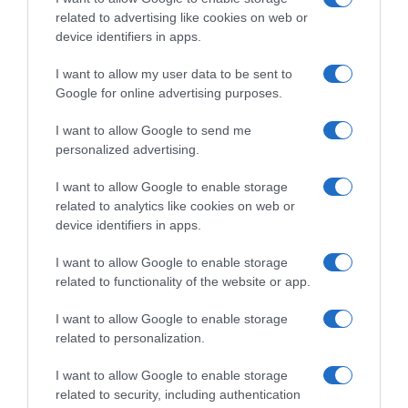
related to advertising like cookies on web or
device identifiers in apps.
I want to allow my user data to be sent to
Google for online advertising purposes.
CHI SIAMO
I want to allow Google to send me
personalized advertising.
Dalla tv, alla brace. RicetteInTv.com nasce dall'idea di
raccogliere le follie culinarie di chef navigati e cuochi
I want to allow Google to enable storage
improvvisati, che preferiscono gli studi televisivi alle cucine di
related to analytics like cookies on web or
un ristorante...
continua...
device identifiers in apps.
I want to allow Google to enable storage
related to functionality of the website or app.
I want to allow Google to enable storage
related to personalization.
I want to allow Google to enable storage
Home
Chi Siamo | Contatti
Cookie
related to security, including authentication
Privacy