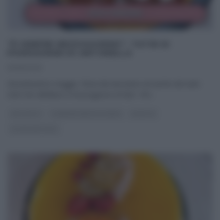
“É SEMPRE MEZZOGIORNO”: TATIN DI
POMODORINI DI ANTONELLA
01/05/2025
Giovedì primo maggio, festa dei lavoratori ed anche dei tanti
chef che affollano il mezzogiorno di Rai1. Per
...
ANTIPASTI
É SEMPRE MEZZOGIORNO
RICETTE
ULTIMI ARTICOLI