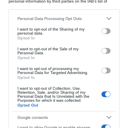
personal information by third parties on the IAB’s list of
downstream participants.
ARTICOLI RECENTI
Personal Data Processing Opt Outs
This information may also be disclosed by us to third parties
on the IAB’s List of Downstream Participants that may further
I want to opt-out of the Sharing of my
disclose it to other third parties.
personal data.
“A tavola con Csaba”: chelsea buns
Opted In
Please note that this website/app uses one or more Google
“Giusina in cucina e nonna Lina”: treccine allo zucchero di
services and may gather and store information including but
I want to opt-out of the Sale of my
Giusina Battaglia
Personal Data.
not limited to your visit or usage behaviour. You may click to
Opted In
grant or deny consent to Google and its third-party tags to
“Giusina in cucina”: biscotti da inzuppo di Giusina Battaglia
use your data for below specified purposes in below Google
“In cucina con Imma e Matteo”: tortino al cioccolato
I want to opt-out of processing my
consent section.
Personal Data for Targeted Advertising.
“Camper”: semifreddo di yogurt e crumble
Opted In
I want to opt-out of Collection, Use,
Retention, Sale, and/or Sharing of my
Personal Data that Is Unrelated with the
Purposes for which it was collected.
Opted Out
Google consents
I want to allow Google to enable storage