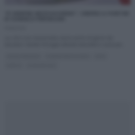
“É SEMPRE MEZZOGIORNO”: CREPES A PORTER
DI DANIELE PERSEGANI
01/05/2025
Lui, che è uno stacanovista, lavora anche nel giorno dei
lavoratori. Daniele Persegani attende Antonella in cucina per
...
DANIELE PERSEGANI
É SEMPRE MEZZOGIORNO
PRIMI
RICETTE
ULTIMI ARTICOLI