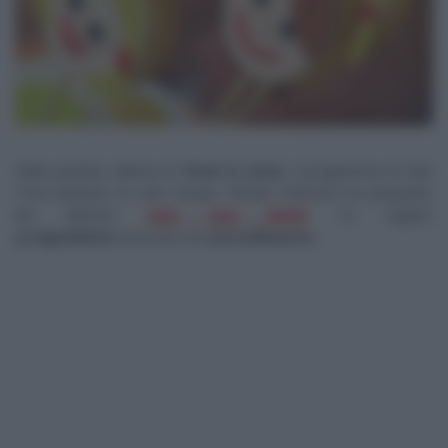
Nella puntata odierna di
Torte in corso
, il programma di
Real
Time
dedicato al
cake design
, Renato Ardovino ha preparato
dei deliziosi
easy pop bimbi
. Di seguito
gli
ingredienti
necessari ed il
procedimento
.