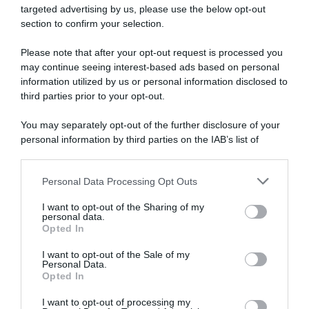
targeted advertising by us, please use the below opt-out
section to confirm your selection.
Please note that after your opt-out request is processed you
may continue seeing interest-based ads based on personal
information utilized by us or personal information disclosed to
third parties prior to your opt-out.
You may separately opt-out of the further disclosure of your
personal information by third parties on the IAB’s list of
downstream participants.
ARTICOLI RECENTI
Personal Data Processing Opt Outs
This information may also be disclosed by us to third parties
on the IAB’s List of Downstream Participants that may further
I want to opt-out of the Sharing of my
disclose it to other third parties.
personal data.
“A tavola con Csaba”: chelsea buns
Opted In
Please note that this website/app uses one or more Google
“Giusina in cucina e nonna Lina”: treccine allo zucchero di
services and may gather and store information including but
I want to opt-out of the Sale of my
Giusina Battaglia
Personal Data.
not limited to your visit or usage behaviour. You may click to
Opted In
grant or deny consent to Google and its third-party tags to
“Giusina in cucina”: biscotti da inzuppo di Giusina Battaglia
use your data for below specified purposes in below Google
“In cucina con Imma e Matteo”: tortino al cioccolato
I want to opt-out of processing my
consent section.