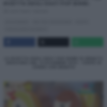
RICETTA DEGLI EASY POP BIMBI.
RICETTEINTV
·
13/12/2013
DOLCI E DESSERT
REAL TIME - FOOD NETWORK
RICETTE
TORTE IN CORSO CON RENATO
LA RICETTA DEGLI EASY POP BIMBI DI RENATO
ARDOVINO DEL 13 DICEMBRE 2013 –
TORTE IN
CORSO CON RENATO