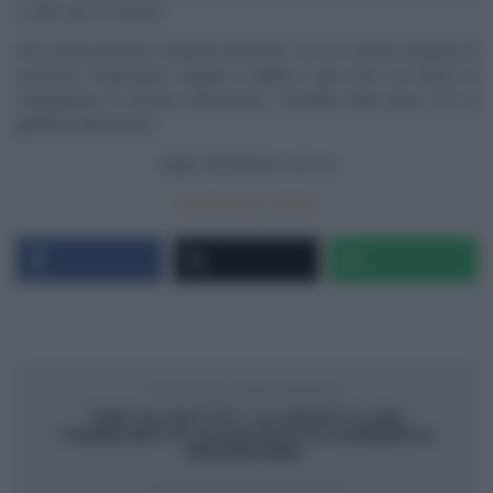
a 180° per 15 minuti.
Per la decorazione: ricoprite il biscotto con un cerchio di pasta di
zucchero. Realizzate i capelli, le labbra e gli occhi con l’aiuto di
coppapasta di diverse dimensioni. Fissateli sulla base con la
gelatina alimentare.
Segui
Ricetteintv.com
su
Facebook
|
Twitter
ARTICOLO PRECEDENTE
“DETTO FATTO”: LA RICETTA DEL
TRONCHETTO DI NATALE DI DOMENICO
SPADAFORA.
ARTICOLO SUCCESSIVO