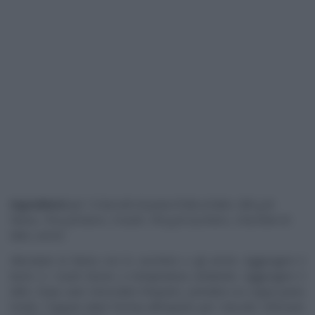
Ingredienti
per 12 biscotti di pasta frolla al latte: 280 g di
farina, 150 g di burro, 3 tuorli, 100 g di zucchero, 2 bicchieri di
latte, aromi.
Miscelare la farina con lo zucchero e gli aromi. Aggiungere il
burro e i tuorli d’uovo a temperatura ambiente. Aggiungere il
latte. Dopo aver mescolato l’impasto, prendere un coppa pasta
tondo. Coppare (dare forma) all’impasto per i biscotti. Infornare