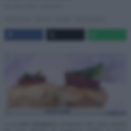
RICETTEINTV
·
03/02/2022
DETTO FATTO
RICETTE
SECONDI
ULTIMI ARTICOLI
Il
tutor
Ilario Vinciguerra,
protagonista dello spazio dedicato
alla cucina, all’interno del programma condotto da Bianca