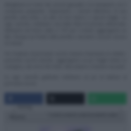
Allarghiamo le ‘teste’ dei carciofi già pulite e le riempiamo con il
composto preparato. Disponiamo i carciofi all’interno di una
pirofila unta d’olio, un dito di vino bianco e spicchi d’aglio. Su
ogni carciofo, mettiamo una bella fetta di provola affumicata.
Mettiamo nel forno caldo a 170° per 5 minuti; aggiungiamo un
dito d’acqua sul fondo della pirofila e lasciamo cuocere ancora
25 minuti.
Per il battuto di pomodori secchi, tritiamo finemente al coltello i
pomodori secchi sott’olio, aggiungiamo un po’ d’aglio tritato (o
scalogno), olio ed un filo d’olio. Mescoliamo e teniamo da parte.
Su ogni carciofo gratinato mettiamo un po’ di battuto di
pomodori secchi.
Rating
1 star
2 stars
3 stars
4 stars
5 stars
Ricetta