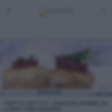
“DETTO FATTO”: CARCIOFI RIPIENI DI
ILARIO VINCIGUERRA