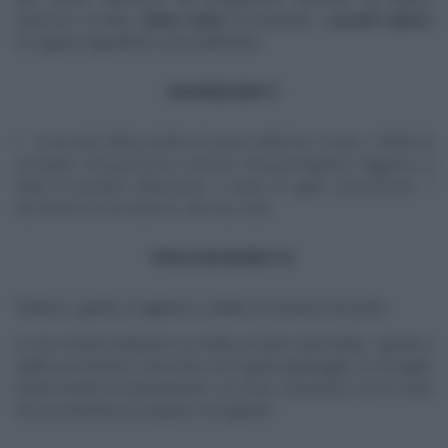
Guaccero su Rai2,
Detto Fatto,
ha proposto i
carciofi ripieni
.
Di seguito ingredienti e procedimento.
INGREDIENTI
4 carciofi, 500 g mollica di pane raffermo, 4 uova, 4 filetti di
acciughe, 50 g pecorino romano, 50 g parmigiano reggiano, 4
fette di provola affumicata, 2 teste di aglio, prezzemolo, 1
bicchiere di vino bianco, olio evo, sale
PROCEDIMENTO
Puliamo i gambi, li tagliamo a dadini e li teniamo da parte.
In una ciotola mettiamo la mollica di pane sbriciolata, i gambi a
dadini piccolissimi, il pecorino ed il grana grattugiati, le acciughe
tritate insieme al prezzemolo e le uova. Lavoriamo con le mani
fino ad ottenere un impasto omogeneo.