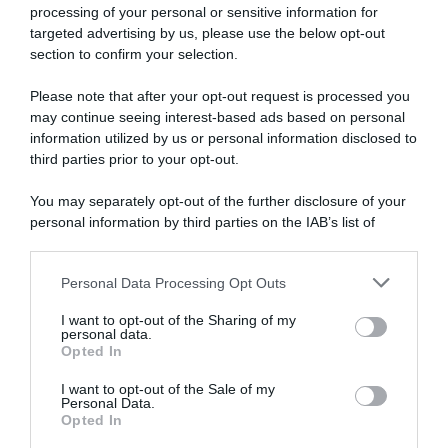
processing of your personal or sensitive information for
targeted advertising by us, please use the below opt-out
section to confirm your selection.
Please note that after your opt-out request is processed you
may continue seeing interest-based ads based on personal
information utilized by us or personal information disclosed to
third parties prior to your opt-out.
You may separately opt-out of the further disclosure of your
personal information by third parties on the IAB’s list of
downstream participants.
ARTICOLI RECENTI
Personal Data Processing Opt Outs
This information may also be disclosed by us to third parties
on the IAB’s List of Downstream Participants that may further
I want to opt-out of the Sharing of my
disclose it to other third parties.
personal data.
“A tavola con Csaba”: chelsea buns
Opted In
Please note that this website/app uses one or more Google
“Giusina in cucina e nonna Lina”: treccine allo zucchero di
services and may gather and store information including but
I want to opt-out of the Sale of my
Giusina Battaglia
Personal Data.
not limited to your visit or usage behaviour. You may click to
Opted In
grant or deny consent to Google and its third-party tags to
“Giusina in cucina”: biscotti da inzuppo di Giusina Battaglia
use your data for below specified purposes in below Google