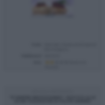
Titolo
Detto Fatto | Ricetta carciofi ripieni di
Ilario Vinciguerra
Pubblicata il
2022-02-03
Voto
Based on
4
Review(s)
ARTICOLO PRECEDENTE
“É SEMPRE MEZZOGIORNO”: RUSTICO ALLE
OLIVE TAGGIASCHE DI FULVIO MARINO