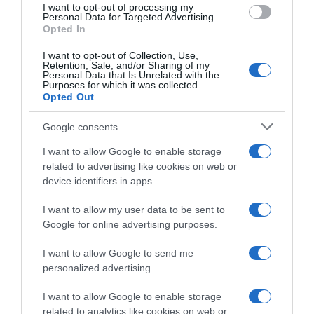
“In cucina con Imma e Matteo”: tortino al cioccolato
I want to opt-out of processing my
consent section.
Personal Data for Targeted Advertising.
“Camper”: semifreddo di yogurt e crumble
Opted In
I want to opt-out of Collection, Use,
Retention, Sale, and/or Sharing of my
Personal Data that Is Unrelated with the
Purposes for which it was collected.
Opted Out
Google consents
I want to allow Google to enable storage
related to advertising like cookies on web or
device identifiers in apps.
I want to allow my user data to be sent to
Google for online advertising purposes.
CHI SIAMO
I want to allow Google to send me
personalized advertising.
Dalla tv, alla brace. RicetteInTv.com nasce dall'idea di
raccogliere le follie culinarie di chef navigati e cuochi
I want to allow Google to enable storage
improvvisati, che preferiscono gli studi televisivi alle cucine di
related to analytics like cookies on web or