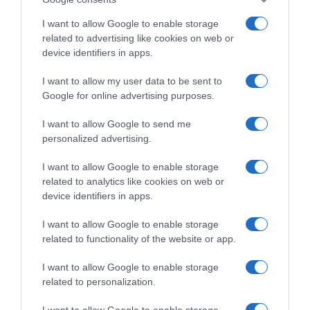
I want to allow Google to enable storage
related to advertising like cookies on web or
device identifiers in apps.
I want to allow my user data to be sent to
Google for online advertising purposes.
CHI SIAMO
I want to allow Google to send me
personalized advertising.
Dalla tv, alla brace. RicetteInTv.com nasce dall'idea di
raccogliere le follie culinarie di chef navigati e cuochi
I want to allow Google to enable storage
improvvisati, che preferiscono gli studi televisivi alle cucine di
related to analytics like cookies on web or
un ristorante...
continua...
device identifiers in apps.
I want to allow Google to enable storage
related to functionality of the website or app.
I want to allow Google to enable storage
related to personalization.