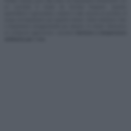
fredde, l’acqua, poco alla volta, ed impastiamo lentamente con
un cucchiaio in modo da formare l’impasto. Quando
quest’ultimo è grossolano, uniamo il sale, ancora un pochino di
acqua ed impastiamo per qualche minuto. Infine mettiamo l’olio
e impastiamo energicamente per almeno 10 minuti. Otterremo
un composto appiccicoso. Lasciamo
lievitare a temperatura
ambiente per 1 ora
.