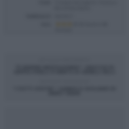
Titolo
“É sempre mezzogiorno”: focaccia a
libro di Fulvio Marino
Pubblicata il
2022-05-27
Voto
Based on
18
Review(s)
ARTICOLO PRECEDENTE
“É SEMPRE MEZZOGIORNO”: GNOCCHI DI
SEPPIA PISELLI E MENTA DI GEMELLI BILLI
ARTICOLO SUCCESSIVO
“I FATTI VOSTRI”: CANNOLO SICILIANO DI
ERNST KNAM