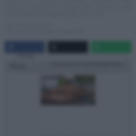
‘taccuino‘ su cui appuntare ingredienti e procedimenti delle
ricette più interessanti. Le immagini delle ricette sono tratte
dai siti ufficiali/streaming dei programmi, ovvero:
https://www.raiplay.it/
https://www.mediasetplay.mediaset.it/
Rating
1 star
2 stars
3 stars
4 stars
5 stars
Ricetta