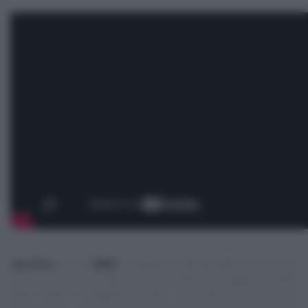
Specifica
:
questo
NON
è il blog/sito ufficiale delle trasmissioni
di cui trascrivo le ricette, quindi E’ sempre mezzogiorno, Detto
Fatto, Cotto e mangiato ed altre, ma vuole essere solo un