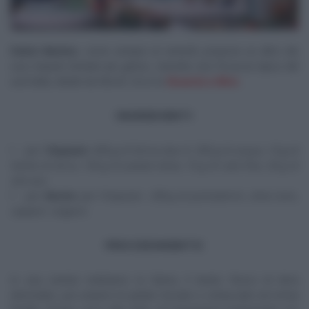
Fulvio Marino
, come sempre al venerdì, propone un altro dei
suoi impasti lievitati più golosi, stavolta una focaccia tipica del
sud Italia, ideale da farcire. Ecco la
focaccia a libro.
INGREDIENTI
per l
‘impasto
: 600 g di farina tipo 0, 350 g di acqua, 10 g di
lievito di birra, 150 g di patate lesse, 10 g di sale fine, 20 g di
olio evo
per
farcire
: per l’impasto: 200 g di pomodorini, olive nere,
capperi, origano
PROCEDIMENTO
In una ciotola mettiamo la farina, il lievito fresco di birra
sbriciolato, poi uniamo le patate lessate e schiacciate ed ormai