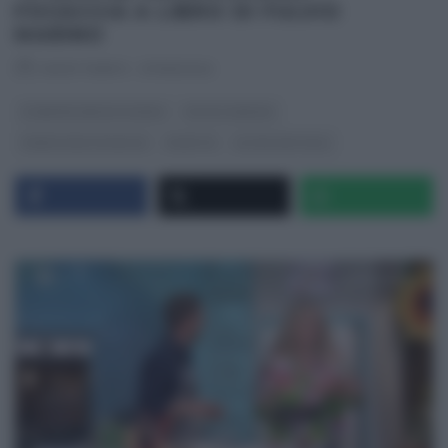
FOCACCIA A LIBRO DI FULVIO
MARINO
RICETTEINTV
·
27/05/2022
É SEMPRE MEZZOGIORNO
FULVIO MARINO
PANE PIZZA FOCACCIA
RICETTE
ULTIMI ARTICOLI