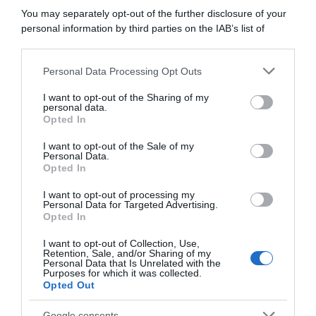
You may separately opt-out of the further disclosure of your
personal information by third parties on the IAB’s list of
downstream participants.
ARTICOLI RECENTI
Personal Data Processing Opt Outs
This information may also be disclosed by us to third parties
on the IAB’s List of Downstream Participants that may further
I want to opt-out of the Sharing of my
disclose it to other third parties.
personal data.
“A tavola con Csaba”: chelsea buns
Opted In
Please note that this website/app uses one or more Google
“Giusina in cucina e nonna Lina”: treccine allo zucchero di
services and may gather and store information including but
I want to opt-out of the Sale of my
Giusina Battaglia
Personal Data.
not limited to your visit or usage behaviour. You may click to
Opted In
grant or deny consent to Google and its third-party tags to
“Giusina in cucina”: biscotti da inzuppo di Giusina Battaglia
use your data for below specified purposes in below Google
“In cucina con Imma e Matteo”: tortino al cioccolato
I want to opt-out of processing my
consent section.
Personal Data for Targeted Advertising.
“Camper”: semifreddo di yogurt e crumble
Opted In
I want to opt-out of Collection, Use,
Retention, Sale, and/or Sharing of my
Personal Data that Is Unrelated with the
Purposes for which it was collected.
Opted Out
Google consents