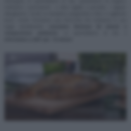
rettangolo, lo spennelliamo di olio, spolveriamo di origano,
mettiamo i pomodorini e olive tagliati a pezzetti, i capperi.
Allarghiamo i bordi, la chiudiamo piegandola a libro e sigillando
bene i bordi. Formiamo una chiocciola che mettiamo in una
teglia antiaderente.
Lasciamo lievitare 30 minuti a
temperatura ambiente
. La spennelliamo di olio e
inforniamo a 250° per 15 minuti
.