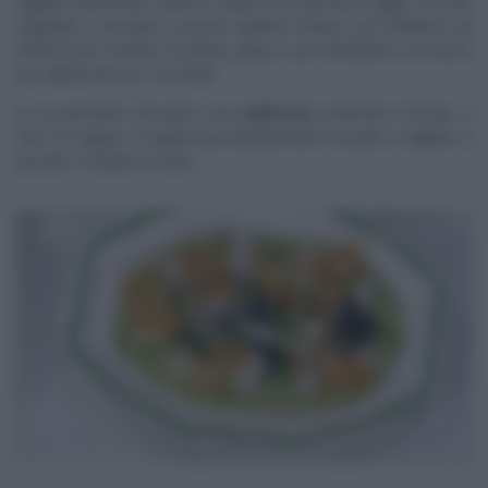
tagliato finemente, uniamo i piselli, uno spicchio di aglio, il brodo
vegetale e facciamo cuocere qualche minuto, poi frulliamo ad
immersione unendo la tahina, pepe e poi rimettiamo sul fuoco
per addensare per 10 minuti.
In un pentolino facciamo una
vellutata
mettendo il brodo, il
nero di seppia, le patate precedentemente lessate e tagliate a
pezzetti. Frulliamo il tutto.