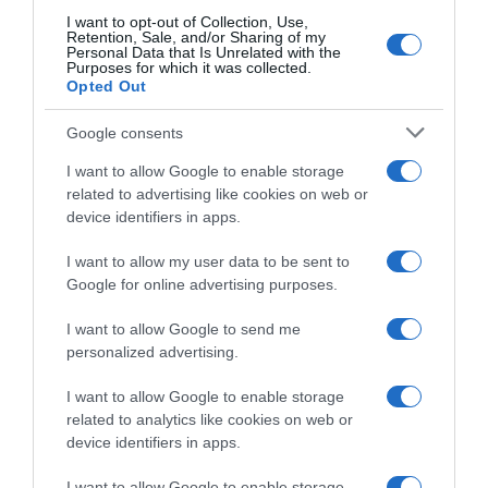
I want to opt-out of Collection, Use,
Retention, Sale, and/or Sharing of my
Personal Data that Is Unrelated with the
Purposes for which it was collected.
Opted Out
Google consents
I want to allow Google to enable storage
related to advertising like cookies on web or
device identifiers in apps.
I want to allow my user data to be sent to
Google for online advertising purposes.
CHI SIAMO
I want to allow Google to send me
personalized advertising.
Dalla tv, alla brace. RicetteInTv.com nasce dall'idea di
raccogliere le follie culinarie di chef navigati e cuochi
I want to allow Google to enable storage
improvvisati, che preferiscono gli studi televisivi alle cucine di
related to analytics like cookies on web or
un ristorante...
continua...
device identifiers in apps.
I want to allow Google to enable storage