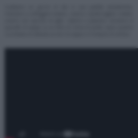
Scaldiamo un goccio di olio in una padella antiaderente,
mettiamo a soffriggere sedano, carota e cipolla tagliati a dadini,
uniamo uno spicchio di aglio, saliamo e pepiamo. Serviamo le
quenelle di seppia su un letto di crema di piselli, sopra qualche
cucchiaiata di vellutata al nero di seppia e il mirepoix di verdure.