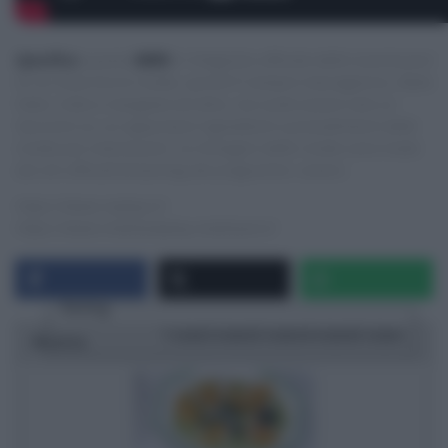
Specifica
:
questo
NON
è il blog/sito ufficiale delle trasmissioni
di cui trascrivo le ricette, quindi E’ sempre mezzogiorno, Detto
Fatto, Cotto e mangiato ed altre, ma vuole essere solo un
‘taccuino‘ su cui appuntare ingredienti e procedimenti delle
ricette più interessanti. Le immagini delle ricette sono tratte
dai siti ufficiali/streaming dei programmi, ovvero:
https://www.raiplay.it/
https://www.mediasetplay.mediaset.it/
Rating
1 star
2 stars
3 stars
4 stars
5 stars
Ricetta