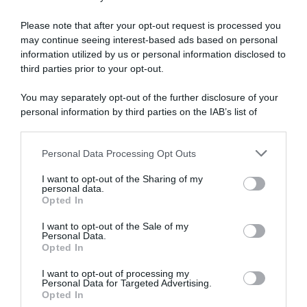
Please note that after your opt-out request is processed you
may continue seeing interest-based ads based on personal
information utilized by us or personal information disclosed to
third parties prior to your opt-out.
You may separately opt-out of the further disclosure of your
personal information by third parties on the IAB’s list of
downstream participants.
ARTICOLI RECENTI
Personal Data Processing Opt Outs
This information may also be disclosed by us to third parties
on the IAB’s List of Downstream Participants that may further
I want to opt-out of the Sharing of my
disclose it to other third parties.
personal data.
“Giusina in cucina e nonna Lina”: treccine allo zucchero di
Opted In
Please note that this website/app uses one or more Google
Giusina Battaglia
services and may gather and store information including but
I want to opt-out of the Sale of my
“Giusina in cucina”: biscotti da inzuppo di Giusina Battaglia
Personal Data.
not limited to your visit or usage behaviour. You may click to
Opted In
grant or deny consent to Google and its third-party tags to
“In cucina con Imma e Matteo”: tortino al cioccolato
use your data for below specified purposes in below Google
“Camper”: semifreddo di yogurt e crumble
I want to opt-out of processing my
consent section.
Personal Data for Targeted Advertising.
“Camper”: fritole de pomi (mele)
Opted In