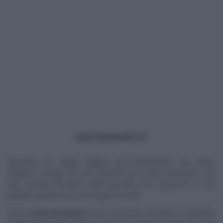
PROCEDIMENTO
Mettiamo le seppie tagliate grossolanamente nel mixer,
frulliamo a lungo fino ad ottenere una crema. Aiutandoci con
due cucchiai facciamo delle quenelle che cuociamo in una
padella antiaderente con un goccio di olio.
Per la
crema di piselli
, in una casseruola mettiamo il cipollotto