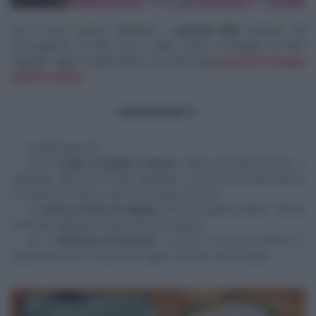
Con il loro sorriso beffardo, i
gemelli
Billi
tornano nel
mezzogiorno di Rai1 con il solito carico di allegria ed idee
originali. Oggi, in particolare, è la volta degli
gnocchi di seppia
piselli e menta.
INGREDIENTI
4 seppie grandi
per la
salsa ai piselli e menta
: 200 g di piselli freschi, 2
cipollotti, 300 ml di brodo vegetale, 2 cucchiai di salsa tahina,
2 rametti di menta, sale rosa, pepe, olio evo
La
crema al nero di seppia
: 100 g di patate bollite, 100 ml
di brodo vegetale, 25 g di nero di seppia
per il
mirepoix di verdure
: 2 carote, 3 coste di sedano, 2
cipolle bianche, 2 spicchi di aglio, olio evo, sale e pepe