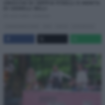
GNOCCHI DI SEPPIA PISELLI E MENTA
DI GEMELLI BILLI
RICETTEINTV
·
27/05/2022
É SEMPRE MEZZOGIORNO
PRIMI
RICETTE
ULTIMI ARTICOLI