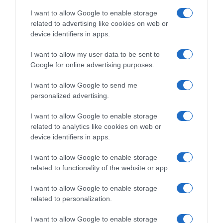
I want to allow Google to enable storage
related to advertising like cookies on web or
device identifiers in apps.
I want to allow my user data to be sent to
Google for online advertising purposes.
CHI SIAMO
I want to allow Google to send me
personalized advertising.
Dalla tv, alla brace. RicetteInTv.com nasce dall'idea di
raccogliere le follie culinarie di chef navigati e cuochi
I want to allow Google to enable storage
improvvisati, che preferiscono gli studi televisivi alle cucine di
related to analytics like cookies on web or
un ristorante...
continua...
device identifiers in apps.
I want to allow Google to enable storage
related to functionality of the website or app.
I want to allow Google to enable storage
related to personalization.
I want to allow Google to enable storage