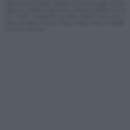
foglie di salvia. In padella, mettiamo il tonno di coniglio e le olive
taggiasche; scaldiamo leggermente. Saltiamo in padella i corzetti
con il tonno. Completiamo con della mollica di pane secca e
tritata miscelata a nocciole tritate, tostate insieme in padella,
con l’odore del limone.