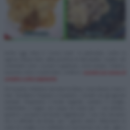
Anche oggi, Anna è “
contro tutte
“. In particolare, contro la
signora Silvana Mori, della provincia di Alessandria. Il piatto del
contendere sono i
corzetti
. A giudicare, come sempre, Federico
Quaranta. Anna, in particolare, condisce i
corzetti con tonno di
coniglio e olive taggiasche
.
Per la pasta, mettiamo nel mixer la farina, i rossi d’uovo, il vino e
l’olio. Stendiamo l’impasto e ricaviamo i corzetti con gli appositi
stampini. Prepariamo il brodo vegetale. Laviamo il coniglio,
mettendolo a bagno con acqua ed aceto per 1 ora almeno,
quindi lo cuociamo nel brodo vegetale per 1 ora. Poi, lasciamo
che si raffreddi nel brodo, per 1 giorno intero. Sfilacciamo la
carne di coniglio e lo mettiamo in una boccia con olio, aglio e