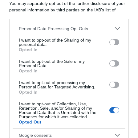
You may separately opt-out of the further disclosure of your
personal information by third parties on the IAB’s list of
downstream participants.
ARTICOLI RECENTI
Personal Data Processing Opt Outs
This information may also be disclosed by us to third parties
on the IAB’s List of Downstream Participants that may further
I want to opt-out of the Sharing of my
disclose it to other third parties.
personal data.
“A tavola con Csaba”: chelsea buns
Opted In
Please note that this website/app uses one or more Google
“Giusina in cucina e nonna Lina”: treccine allo zucchero di
services and may gather and store information including but
I want to opt-out of the Sale of my
Giusina Battaglia
Personal Data.
not limited to your visit or usage behaviour. You may click to
Opted In
grant or deny consent to Google and its third-party tags to
“Giusina in cucina”: biscotti da inzuppo di Giusina Battaglia
use your data for below specified purposes in below Google
“In cucina con Imma e Matteo”: tortino al cioccolato
I want to opt-out of processing my
consent section.
Personal Data for Targeted Advertising.
“Camper”: semifreddo di yogurt e crumble
Opted In
I want to opt-out of Collection, Use,
Retention, Sale, and/or Sharing of my
Personal Data that Is Unrelated with the
Purposes for which it was collected.
Opted Out
Google consents