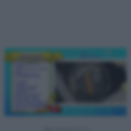
Segui
Ricetteintv.com
su