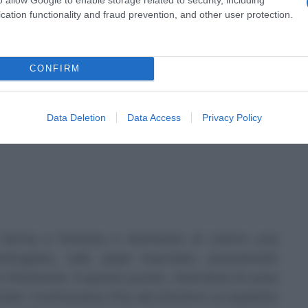
cation functionality and fraud prevention, and other user protection.
CONFIRM
Data Deletion
Data Access
Privacy Policy
 farina a fontana e mettiamo al centro una
ttugiato, sale, pepe macinato, prezzemolo
o finemente. A questo punto, inseriamo le uova
tate. Continuiamo fino ad ottenere un panetto