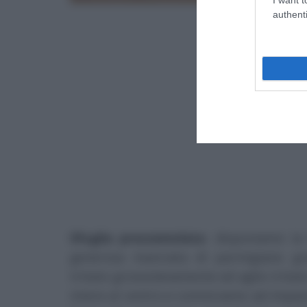
authenti
Sfoglia prezzemolata
: disponiamo la
generosa manciata di parmigiano gra
tritato grossolanamente ed aglio tritat
intere al centro e cominciamo ad impas