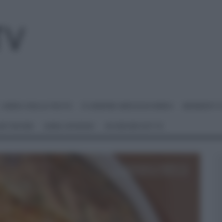
I MENU DELLE FESTE
É SEMPRE MEZZOGIORNO
BENEDETT
 NETWORK
ANNA MORONI
#VIDEORICETTE