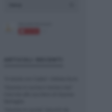
ARTICOLI RECENTI
“A tavola con Csaba”: chelsea buns
“Giusina in cucina e nonna Lina”:
treccine allo zucchero di Giusina
Battaglia
“Giusina in cucina”: biscotti da