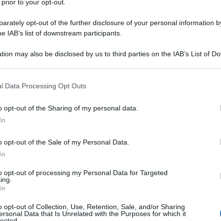
 prior to your opt-out.
rately opt-out of the further disclosure of your personal information by
he IAB’s list of downstream participants.
tion may also be disclosed by us to third parties on the IAB’s List of 
 that may further disclose it to other third parties.
 that this website/app uses one or more Google services and may gath
l Data Processing Opt Outs
including but not limited to your visit or usage behaviour. You may click 
 to Google and its third-party tags to use your data for below specifi
o opt-out of the Sharing of my personal data.
ogle consent section.
In
EDIMENTO
o opt-out of the Sale of my Personal Data.
le uova intere fino ad ottenere un panetto
In
pellicola e lasciamo riposare per mezz’ora.
to opt-out of processing my Personal Data for Targeted
iamo asciugare all’aria per qualche minuto.
ing.
In
retta, e tagliamo a striscioline sottili, come
tiamo in acqua bollente e salata per un minuto.
o opt-out of Collection, Use, Retention, Sale, and/or Sharing
ersonal Data that Is Unrelated with the Purposes for which it
lected.