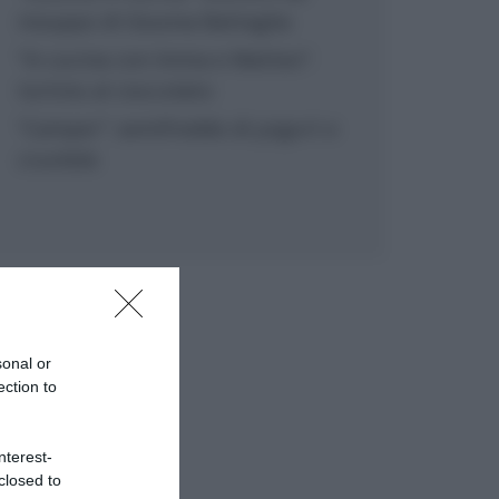
inzuppo di Giusina Battaglia
“In cucina con Imma e Matteo”:
tortino al cioccolato
“Camper”: semifreddo di yogurt e
crumble
sonal or
ection to
nterest-
closed to