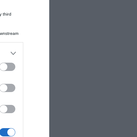
 third
Downstream
er and store
to grant or
ed purposes