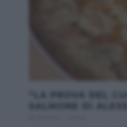
“LA PROVA DEL CU
SALMONE DI ALES
RICETTEINTV
·
23/12/2019