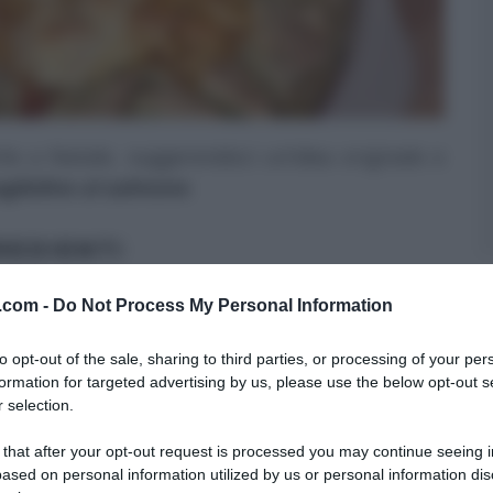
he a Natale, suggerendoci un’idea originale e
glioline al salmone
.
REDIENTI
v.com -
Do Not Process My Personal Information
 farina 0, 1 c prezzemolo tritato, 1 c formaggio
to opt-out of the sale, sharing to third parties, or processing of your per
formation for targeted advertising by us, please use the below opt-out s
cato, 1 c scalogno tritato, 100 g burro, 150 g
 selection.
o, succo di 1 limone, doppio concentrato di
 that after your opt-out request is processed you may continue seeing i
ased on personal information utilized by us or personal information dis