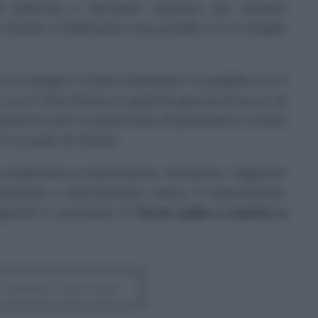
a pellicola e lasciamo riposare per almeno
sottile e foderiamo una pirofila con la sfoglia
 lo scalogno tritato finemente in padella con il
con il vino bianco e qualche goccia di succo di
zzettini ed il concentrato di pomodoro sciolto
e un paio di minuti.
 condimento e mescoliamo. Versiamo i tagliolini
zzemolata e distribuiamo sopra il mascarpone.
gliolini e cuociamo in
forno caldo e statico a
al Canale YouTube