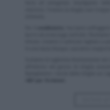
liscio ed omogeneo. Avvolgiamo nell
mezz’ora. Tiriamo la sfoglia non troppo 
ottenuta.
Per il
condimento
, facciamo soffriggere
burro ed un’acciuga sott’olio. Sfumiamo 
limone. Uniamo il salmone tagliato a pe
in una tazza d’acqua. Lasciamo insaporir
Scoliamo le taglioline direttamente nel
all’interno nel guscio di sfoglia pre
Ripieghiamo i bordi della sfoglia sui ta
180° per 15 minuti.
Iscriviti 