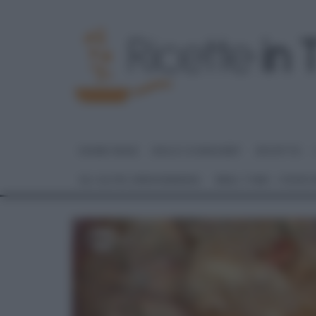
HOME PAGE
DOLCI E DESSERT
RICETTE
GLI ALTRI (PROGRAMMI)
REAL TIME – FOOD