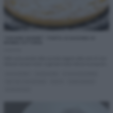
“GIOVANI NONNE”: TORTA ALSAZIANA DI
NONNA VITTORIA
04/10/2021
Nelle nuove puntate della seconda stagione della serie di Food
Network Giovani nonne, la giovane nonna Vittoria ha proposto
...
DOLCI E DESSERT
GIOVANI NONNE
GLI ALTRI (PROGRAMMI)
REAL TIME - FOOD NETWORK
RICETTE
SLIDER HOMEPAGE
ULTIMI ARTICOLI