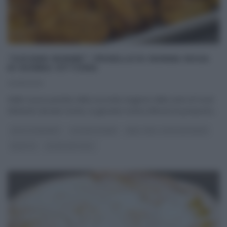
“GIOVANI NONNE”: FRISELLE DI NONNA ROSA
DI NONNA VITTORIA
04/10/2021
Nelle nuove puntate della seconda stagione della serie di Food
Network Giovani nonne, la giovane nonna Vittoria ha proposto
...
DOLCI E DESSERT
GIOVANI NONNE
REAL TIME - FOOD NETWORK
RICETTE
ULTIMI ARTICOLI