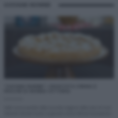
GIOVANI NONNE
“GIOVANI NONNE”: CROSTATA CREMA E
PESCHE DI NONNA VITTORIA
14/07/2022
Nelle nuove puntate della seconda stagione della serie di Food
Network Giovani nonne, la giovane nonna Vittoria ha proposto
...