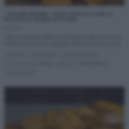
“GIOVANI NONNE”: PIZZA RUSTICA CON LE
PATATE DI NONNA VITTORIA
17/10/2021
Nelle nuove puntate della seconda stagione della serie di Food
Network Giovani nonne, la giovane nonna Vittoria ha proposto
...
ANTIPASTI
GIOVANI NONNE
PANE PIZZA FOCACCIA
REAL TIME - FOOD NETWORK
RICETTE
SLIDER HOMEPAGE
ULTIMI ARTICOLI