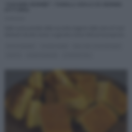
“GIOVANI NONNE”: TARALLI DOLCI DI NONNA
VITTORIA
24/10/2021
Nelle nuove puntate della seconda stagione della serie di Food
Network Giovani nonne, la giovane nonna Vittoria ha proposto
...
DOLCI E DESSERT
GIOVANI NONNE
REAL TIME - FOOD NETWORK
RICETTE
SLIDER HOMEPAGE
ULTIMI ARTICOLI