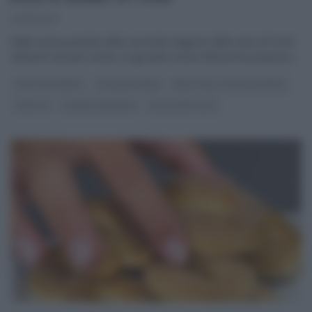
24/10/2021
Nelle nuove puntate della seconda stagione della serie di Food
Network Giovani nonne, la giovane nonna Vittoria ha proposto
...
DOLCI E DESSERT
GIOVANI NONNE
REAL TIME - FOOD NETWORK
RICETTE
SLIDER HOMEPAGE
ULTIMI ARTICOLI