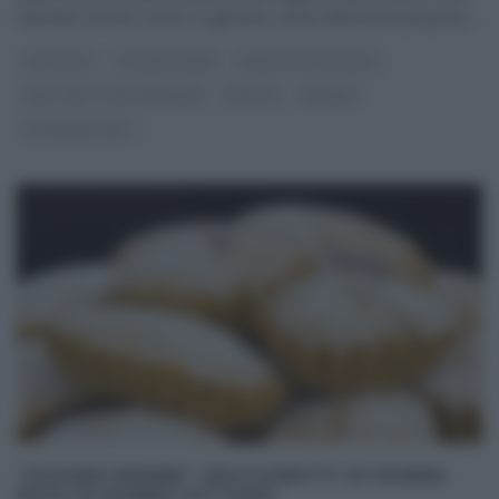
Network Giovani nonne, la giovane nonna Vittoria ha proposto
...
ANTIPASTI
GIOVANI NONNE
PANE PIZZA FOCACCIA
REAL TIME - FOOD NETWORK
RICETTE
SECONDI
ULTIMI ARTICOLI
“GIOVANI NONNE”: BOCCONOTTI DI NONNA
ROSA DI NONNA VITTORIA