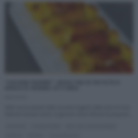
“GIOVANI NONNE”: INVOLTINI DI PATATE E
SPECK DI NONNA VITTORIA
08/07/2021
Nelle nuove puntate della seconda stagione della serie di Food
Network Giovani nonne, la giovane nonna Vittoria ha proposto
...
ANTIPASTI
GIOVANI NONNE
REAL TIME - FOOD NETWORK
RICETTE
SECONDI
ULTIMI ARTICOLI