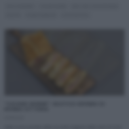
DOLCI E DESSERT
GIOVANI NONNE
REAL TIME - FOOD NETWORK
RICETTE
SLIDER HOMEPAGE
ULTIMI ARTICOLI
“GIOVANI NONNE”: RUSTICO RIPIENO DI
NONNA VITTORIA
24/10/2021
Nelle nuove puntate della seconda stagione della serie di Food