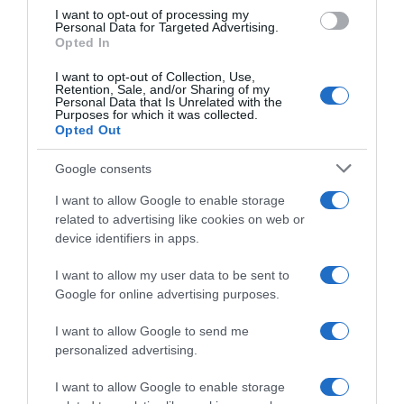
use your data for below specified purposes in below Google
“In cucina con Imma e Matteo”: tortino al cioccolato
I want to opt-out of processing my
consent section.
Personal Data for Targeted Advertising.
“Camper”: semifreddo di yogurt e crumble
Opted In
I want to opt-out of Collection, Use,
Retention, Sale, and/or Sharing of my
Personal Data that Is Unrelated with the
Purposes for which it was collected.
Opted Out
Google consents
I want to allow Google to enable storage
related to advertising like cookies on web or
device identifiers in apps.
I want to allow my user data to be sent to
Google for online advertising purposes.
CHI SIAMO
I want to allow Google to send me
personalized advertising.
Dalla tv, alla brace. RicetteInTv.com nasce dall'idea di
raccogliere le follie culinarie di chef navigati e cuochi
I want to allow Google to enable storage
improvvisati, che preferiscono gli studi televisivi alle cucine di