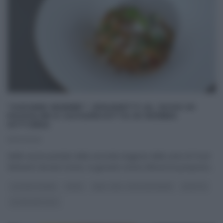
“GIOVANI NONNE”: SPAGHETTI AL SUGO DI
FAGIOLINI E CACIORICOTTA DI NONNA
VITTORIA
13/07/2021
Nelle nuove puntate della seconda stagione della serie di Food
Network Giovani nonne, la giovane nonna Vittoria ha proposto
...
GIOVANI NONNE
PRIMI
REAL TIME - FOOD NETWORK
RICETTE
ULTIMI ARTICOLI