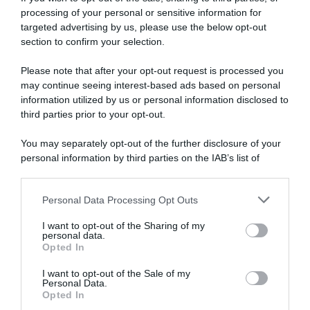
processing of your personal or sensitive information for
targeted advertising by us, please use the below opt-out
section to confirm your selection.
Please note that after your opt-out request is processed you
may continue seeing interest-based ads based on personal
information utilized by us or personal information disclosed to
third parties prior to your opt-out.
You may separately opt-out of the further disclosure of your
personal information by third parties on the IAB’s list of
downstream participants.
ARTICOLI RECENTI
Personal Data Processing Opt Outs
This information may also be disclosed by us to third parties
on the IAB’s List of Downstream Participants that may further
I want to opt-out of the Sharing of my
disclose it to other third parties.
personal data.
“A tavola con Csaba”: chelsea buns
Opted In
Please note that this website/app uses one or more Google
“Giusina in cucina e nonna Lina”: treccine allo zucchero di
services and may gather and store information including but
I want to opt-out of the Sale of my
Giusina Battaglia
Personal Data.
not limited to your visit or usage behaviour. You may click to
Opted In
“Giusina in cucina”: biscotti da inzuppo di Giusina Battaglia
grant or deny consent to Google and its third-party tags to