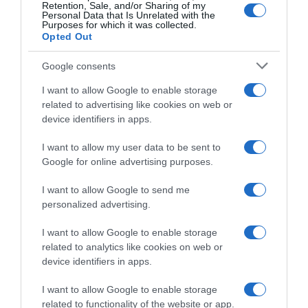
Retention, Sale, and/or Sharing of my
Personal Data that Is Unrelated with the
Purposes for which it was collected.
Opted Out
Google consents
I want to allow Google to enable storage
related to advertising like cookies on web or
device identifiers in apps.
I want to allow my user data to be sent to
Google for online advertising purposes.
CHI SIAMO
I want to allow Google to send me
personalized advertising.
Dalla tv, alla brace. RicetteInTv.com nasce dall'idea di
raccogliere le follie culinarie di chef navigati e cuochi
I want to allow Google to enable storage
improvvisati, che preferiscono gli studi televisivi alle cucine di
related to analytics like cookies on web or
un ristorante...
continua...
device identifiers in apps.
I want to allow Google to enable storage
related to functionality of the website or app.