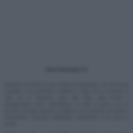
PROCEDIMENTO
Mettiamo la ricotta in una ciotola e la lavoriamo con una frusta
manuale. In un pentolino scaldiamo il latte con lo zucchero a
velo, poi lo versiamo, poco alla volta, sulla ricotta e
amalgamiamo bene. Ammolliamo la colla di pesce con un
pochino di acqua, quindi la sciogliamo nel composto di ricotta e
mescoliamo. Lasciamo raffreddare, trasferiamo in un sacco a
poche.