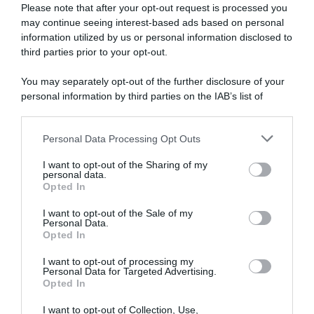
Please note that after your opt-out request is processed you
may continue seeing interest-based ads based on personal
information utilized by us or personal information disclosed to
third parties prior to your opt-out.
You may separately opt-out of the further disclosure of your
personal information by third parties on the IAB’s list of
downstream participants.
ARTICOLI RECENTI
Personal Data Processing Opt Outs
This information may also be disclosed by us to third parties
on the IAB’s List of Downstream Participants that may further
I want to opt-out of the Sharing of my
disclose it to other third parties.
personal data.
“A tavola con Csaba”: chelsea buns
Opted In
Please note that this website/app uses one or more Google
“Giusina in cucina e nonna Lina”: treccine allo zucchero di
services and may gather and store information including but
I want to opt-out of the Sale of my
Giusina Battaglia
Personal Data.
not limited to your visit or usage behaviour. You may click to
Opted In
grant or deny consent to Google and its third-party tags to
“Giusina in cucina”: biscotti da inzuppo di Giusina Battaglia
use your data for below specified purposes in below Google
“In cucina con Imma e Matteo”: tortino al cioccolato
I want to opt-out of processing my
consent section.
Personal Data for Targeted Advertising.
“Camper”: semifreddo di yogurt e crumble
Opted In
I want to opt-out of Collection, Use,