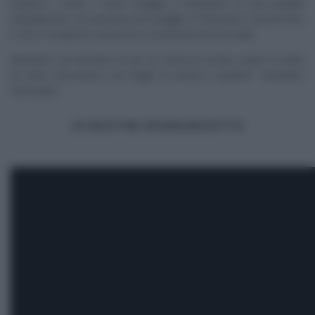
Puliamo i cachi, i cachi vaniglia, li mettiamo in una padella
antiaderente con una bacca di vaniglia e li facciamo cuocere fino
a che il composto assume la consistenza di una salsa.
Mettiamo nei bicchieri un po’ di crema di ricotta, sopra la salsa
di cachi. Decoriamo con foglie di menta e qualche amaretto
sbriciolato.
LE NOSTRE #VIDEORICETTE