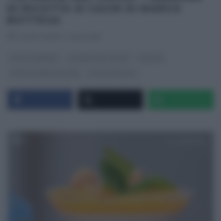
DI RICOTTA AI CACHI DI MARCO
BOTTEGA
RICETTEINTV
·
10/10/2018
DOLCI E DESSERT
LA PROVA DEL CUOCO
RICETTE
RICETTE SENZA GLUTINE
ULTIMI ARTICOLI