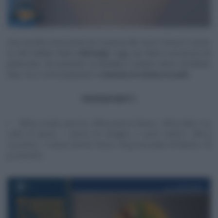
Una vecchia conoscenza de La prova del cuoco torna in cucina,
lo chef stellato Marco
Bottega
. Oggi, per Marco una prova da
pasticciere. Ad assisterlo, la sbadata e sempre meno sorridente
Elisa. Ecco come preparare il
cremoso di ricotta ai cachi
.
INGREDIENTI
400 g ricotta vaccina, 200 g panna fresca, 100 g latte, 4 g
colla di pesce, 1 stecca di vaniglia, 2 cachi maturi, 280 g
zucchero, 1 mazzo menta fresca, 50 g cioccolato fondente, 20
g amaretti,