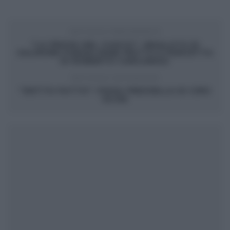
ARTICOLO PRECEDENTE
“LA PROVA DEL CUOCO”: INSALATA DI
SALMONE FUNGHI PANE FRITTO E PANCETTA
DI ROBERTO CARCANGIU
ARTICOLO SUCCESSIVO
“DETTO FATTO”: PIZZA FREZZELLA DI CIRO
OLIVA