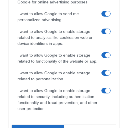
Google for online advertising purposes.
CHI SIAMO
I want to allow Google to send me
personalized advertising.
Dalla tv, alla brace. RicetteInTv.com nasce dall'idea di
raccogliere le follie culinarie di chef navigati e cuochi
I want to allow Google to enable storage
improvvisati, che preferiscono gli studi televisivi alle cucine di
related to analytics like cookies on web or
un ristorante...
continua...
device identifiers in apps.
I want to allow Google to enable storage
related to functionality of the website or app.
I want to allow Google to enable storage
related to personalization.
I want to allow Google to enable storage
Home
Chi Siamo | Contatti
Cookie
related to security, including authentication
Privacy
functionality and fraud prevention, and other
Ricette in Tv - P.IVA 02821290349
user protection.