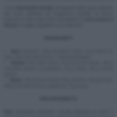
Il
tutor
Alessandro Servida
,
protagonista dello spazio dedicato
alla cucina, all’interno del programma condotto da Bianca
Guaccero su Rai2,
Detto Fatto
, ha preparato la
torta mousse al
limone
.
Di seguito ingredienti e procedimento.
INGREDIENTI
Base
croccante: 100 g biscottini frollini, 25 g fiocchi di
mais, 50 g cioccolato bianco, 1 limone grattugiato
Mousse
: 65 g latte fresco, 65 g succo di limone, 230 g
cioccolato bianco, 5 g gelatina, 25 g acqua, 250 g panna
liquida
Glassa
: 140 g panna liquida, 40 g zucchero, 30 g glucosio,
250 g cioccolato bianco, 6 g gelatina, 30 g acqua
PROCEDIMENTO
Base
: sbricioliamo finemente i biscotti, utilizzando un mixer. Li