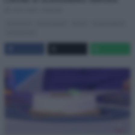
LIMONE DI ALESSANDRO SERVIDA
RICETTEINTV
·
21/09/2018
DETTO FATTO
DOLCI E DESSERT
RICETTE
SLIDER HOMEPAGE
ULTIMI ARTICOLI