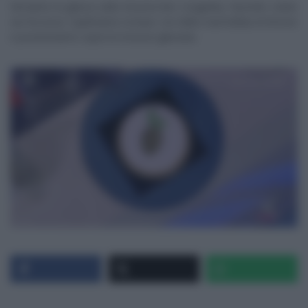
Versiamo la glassa sulla mousse ben congelata, facendo colare
via l’eccesso. Spalmiamo la base con della marmellata di limone
e posizioniamo sopra la mousse glassata.