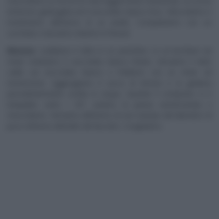
mescoliamo ai fiocchi di mais leggermente frantumati, la scorza
di limone grattugiata ed il cioccolato bianco fuso. Mescoliamo e
trasferiamo all’interno di un anello. Compattiamo con un
cucchiaio e lasciamo indurire in freezer.
Mousse
: scaldiamo il latte in un pentolino. In un bicchiere da
mixer mettiamo il cioccolato bianco tritato. Versiamo il latte
caldo sul cioccolato bianco e frulliamo con un mixer ad
immersione. Aggiungiamo il succo di limone e la gelatina
precedentemente sciolta in acqua. Quando il composto si è
intiepidito sotto i 35°, uniamo la panna semimontata e
mescoliamo. Versiamo all’interno di uno stampo del diametro di
poco inferiore all’anello del biscotto. Congeliamo.