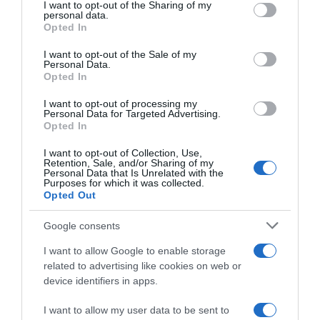
I want to opt-out of the Sharing of my
disclose it to other third parties.
personal data.
“A tavola con Csaba”: chelsea buns
Opted In
Please note that this website/app uses one or more Google
“Giusina in cucina e nonna Lina”: treccine allo zucchero di
services and may gather and store information including but
I want to opt-out of the Sale of my
Giusina Battaglia
Personal Data.
not limited to your visit or usage behaviour. You may click to
Opted In
grant or deny consent to Google and its third-party tags to
“Giusina in cucina”: biscotti da inzuppo di Giusina Battaglia
use your data for below specified purposes in below Google
“In cucina con Imma e Matteo”: tortino al cioccolato
I want to opt-out of processing my
consent section.
Personal Data for Targeted Advertising.
“Camper”: semifreddo di yogurt e crumble
Opted In
I want to opt-out of Collection, Use,
Retention, Sale, and/or Sharing of my
Personal Data that Is Unrelated with the
Purposes for which it was collected.
Opted Out
Google consents
I want to allow Google to enable storage
related to advertising like cookies on web or
device identifiers in apps.
I want to allow my user data to be sent to