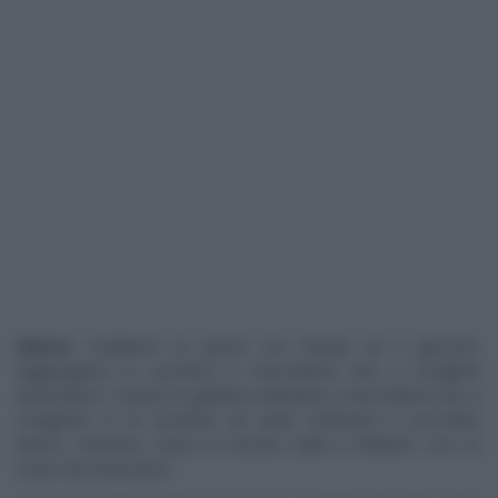
Glassa
: scaldiamo la panna con l’acqua ed il glucosio.
Aggiungiamo lo zucchero e mescoliamo fino a sciogliere
quest’ultimo. Uniamo la gelatina reidratata e mescoliamo fino a
scioglierla. In un bicchiere da mixer mettiamo il cioccolato
bianco. Versiamo sopra la miscela calda e frulliamo con un
mixer ad immersione.