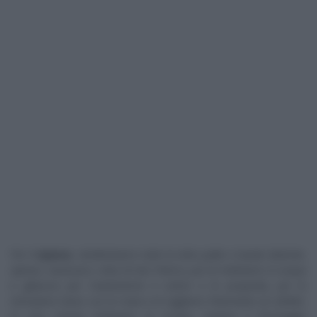
Per il
ripieno
, sbollentiamo tutte le erbe pulite e lavate (bietole,
spinaci, tarassaco, erba di San Pietro), poi le mettiamo in acqua
e ghiaccio per mantenerne il colore e le proprietà, poi le
strizziamo bene con le mani e le tagliamo finemente al coltello.
In una ciotola mettiamo la ricotta, uniamo il formaggio