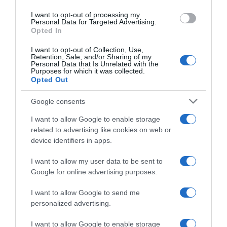
use your data for below specified purposes in below Google
“In cucina con Imma e Matteo”: tortino al cioccolato
I want to opt-out of processing my
consent section.
Personal Data for Targeted Advertising.
“Camper”: semifreddo di yogurt e crumble
Opted In
I want to opt-out of Collection, Use,
Retention, Sale, and/or Sharing of my
Personal Data that Is Unrelated with the
Purposes for which it was collected.
Opted Out
Google consents
I want to allow Google to enable storage
related to advertising like cookies on web or
device identifiers in apps.
I want to allow my user data to be sent to
Google for online advertising purposes.
CHI SIAMO
I want to allow Google to send me
personalized advertising.
Dalla tv, alla brace. RicetteInTv.com nasce dall'idea di
raccogliere le follie culinarie di chef navigati e cuochi
I want to allow Google to enable storage