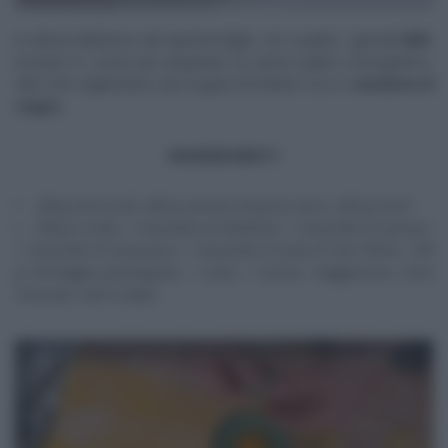
In attesa dell’arrivo del nipotino/figlio, zio e padre, i gemelli
Billi
,
tornano in cucina per preparare un primo piatto scenografico,
oltre che vegetariano, per la gioia di Evelina. Ecco il
raviolone di
magro
.
INGREDIENTI
200 g farina 00, 300 g semola di grano duro, 200 g tuorli
500 g ricotta, 1 mazzetto di bietoline, 1 mazzetto di spinaci,
1 mazzetto di tarassaco, 1 mazzetto di erba di San Pietro, 100
g formaggio grattugiato, 1 uovo, 1 tuorlo, maggiorana, noce
moscata, sale e pepe