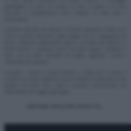
grattugiato, le uova, un pizzico di sale, di pepe e di noce
moscata e amalgamiamo bene. Uniamo le varie erbe e
mescoliamo.
Lasciamo riposare per almeno 10 minuti. Mettiamo il tutto in un
sacco a poche. Ricaviamo dalla sfoglia con un coppapasta dei
dischi, mettiamo abbondante ripieno, al centro del ripieno un
tuorlo d’uovo e copriamo l’uovo con altro ripieno. Copriamo il
tutto con un altro dischetto di sfoglia, sigillando i bordi e
ottenendo dei ravioloni.
Lessiamo i ravioli in acqua bollente e salata per 2 minuti, li
scoliamo in acqua e ghiaccio e poi li condiamo mettendoli in una
padella con burro fuso caldo e serviamo spolverandoli con
abbondante formaggio grattugiato.
ANCORA UN’ALTRA RICETTA…