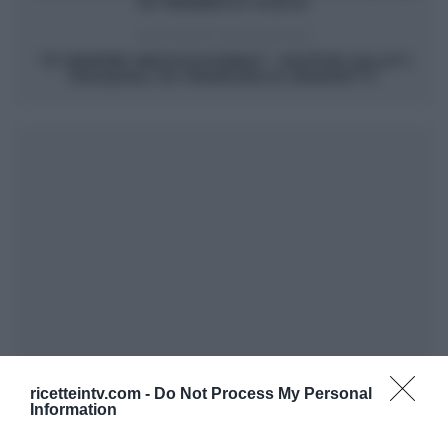
DI FEDERICO FUSCA
ARTICOLO SUCCESSIVO
“É SEMPRE MEZZOGIORNO”: MUFFIN SALATI
PASQUALI DI FRANCESCA MARSETTI
ricetteintv.com -
Do Not Process My Personal
Information