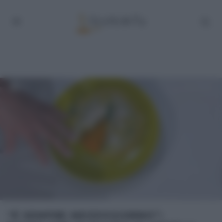
“É SEMPRE MEZZOGIORNO”: