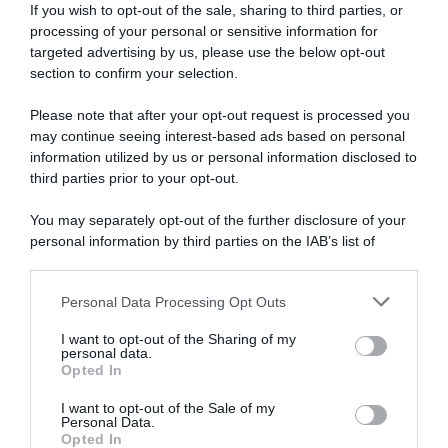
If you wish to opt-out of the sale, sharing to third parties, or
processing of your personal or sensitive information for
targeted advertising by us, please use the below opt-out
section to confirm your selection.
Please note that after your opt-out request is processed you
may continue seeing interest-based ads based on personal
information utilized by us or personal information disclosed to
third parties prior to your opt-out.
You may separately opt-out of the further disclosure of your
personal information by third parties on the IAB’s list of
downstream participants.
ARTICOLI RECENTI
Personal Data Processing Opt Outs
This information may also be disclosed by us to third parties
on the IAB’s List of Downstream Participants that may further
I want to opt-out of the Sharing of my
disclose it to other third parties.
personal data.
“A tavola con Csaba”: chelsea buns
Opted In
Please note that this website/app uses one or more Google
“Giusina in cucina e nonna Lina”: treccine allo zucchero di
services and may gather and store information including but
I want to opt-out of the Sale of my
Giusina Battaglia
Personal Data.
not limited to your visit or usage behaviour. You may click to
Opted In
grant or deny consent to Google and its third-party tags to
“Giusina in cucina”: biscotti da inzuppo di Giusina Battaglia