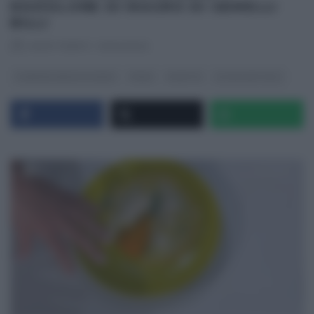
RAVIOLONE DI MAGRO DI GEMELLI
BILLI
RICETTEINTV
·
14/04/2022
É SEMPRE MEZZOGIORNO
PRIMI
RICETTE
ULTIMI ARTICOLI