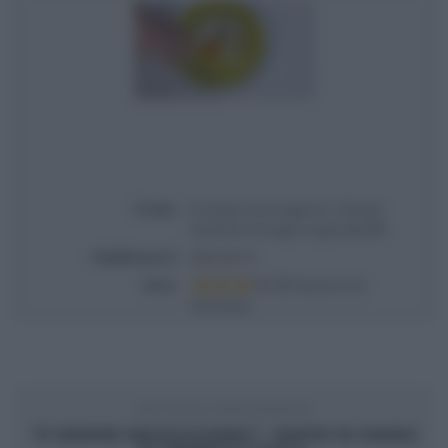
Titolo
É sempre mezzogiorno | Ricetta
raviolone di magro di gemelli Billi
Pubblicata il
2022-04-14
Voto
Based on
2
Review(s)
ARTICOLO PRECEDENTE
“É SEMPRE MEZZOGIORNO”: SEPPIE IN ZIMINO