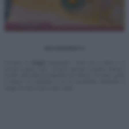
PROCEDIMENTO
Facciamo la
sfoglia
impastando i tuorli con la farina e la
semola di grano duro. Lasciamo riposare il panetto ottenuto
avvolto nella pellicola trasparente per almeno 30 minuti, quindi
lo tiriamo col matterello o con la macchinetta ottenendo la
sfoglia che deve essere molto sottile.