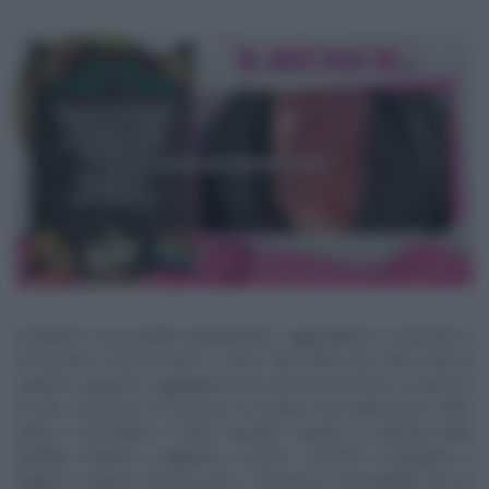
Scaldiamo una padella antiaderente, aggiungiamo la braciola a
la facciamo cuocere bene su tutti i lati, infine una volta cotta la
saliamo, pepiamo. Aggiugiamo poi una noce di burro, un goccio
di olio, un pizzico di curcuma, di cumino ma molto poco, altro
pepe e mischiamo il tutto facendo roteare la braciola nella
padella. Puliamo e tagliamo a pezzi i carciofi, li mettiamo a
bagno in acqua e limone, poi a cuocere in una padella con un