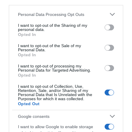
downstream participants.
ARTICOLI RECENTI
Personal Data Processing Opt Outs
This information may also be disclosed by us to third parties
on the IAB’s List of Downstream Participants that may further
I want to opt-out of the Sharing of my
disclose it to other third parties.
personal data.
“Giusina in cucina e nonna Lina”: treccine allo zucchero di
Opted In
Please note that this website/app uses one or more Google
Giusina Battaglia
services and may gather and store information including but
I want to opt-out of the Sale of my
“Giusina in cucina”: biscotti da inzuppo di Giusina Battaglia
Personal Data.
not limited to your visit or usage behaviour. You may click to
Opted In
grant or deny consent to Google and its third-party tags to
“In cucina con Imma e Matteo”: tortino al cioccolato
use your data for below specified purposes in below Google
“Camper”: semifreddo di yogurt e crumble
I want to opt-out of processing my
consent section.
Personal Data for Targeted Advertising.
“Camper”: fritole de pomi (mele)
Opted In
I want to opt-out of Collection, Use,
Retention, Sale, and/or Sharing of my
Personal Data that Is Unrelated with the
Purposes for which it was collected.
Opted Out
Google consents
I want to allow Google to enable storage