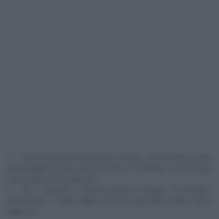
1 kg di braciola (bistecca) di manzo, 1/2 bicchiere di olio
extravergine di oliva, 40 g di burro, 1/2 limone, curcuma qb,
cumino qb, sale e pepe qb
Per i carciofi: 2 carciofi grandi e turgidi, 1/2 limone,
prezzemolo, 1 testa d’aglio, 50 g di prosciutto crudo, sale e
pepe qb