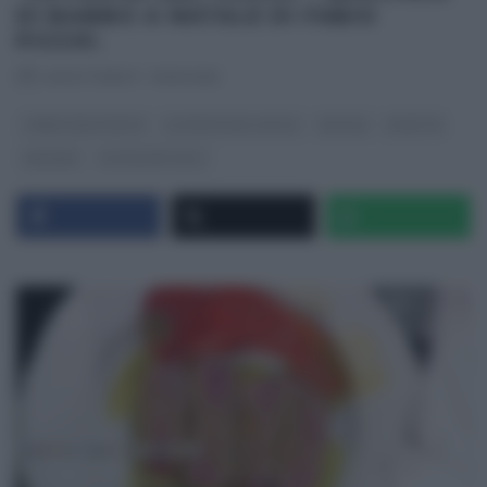
DI BABBO A NATALE DI FABIO
PICCHI.
RICETTEINTV
·
10/12/2015
I MENU DELLE FESTE
LA PROVA DEL CUOCO
NATALE
RICETTE
SECONDI
ULTIMI ARTICOLI