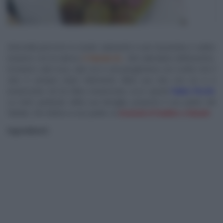
Antonella percorre lo studio salutando il cast di puntata e subito
iniziamo con la rubrica
Il Natale di…
Nel calendario dell’avvento,
troviamo sale rosa, sale oro e una pergamena con scritto che il
cibo è sempre stato l’elemento dlela sua vita con cui si è
innamorato ed ha fatto innamorare, ecco quindi
Fabio Picchi
.
Lo chef, parlando della sua famiglia, propone il suo piatto del
Natale, che dedica a suo padre, la
braciola di babbo a Natal
e
.
Ingredienti: