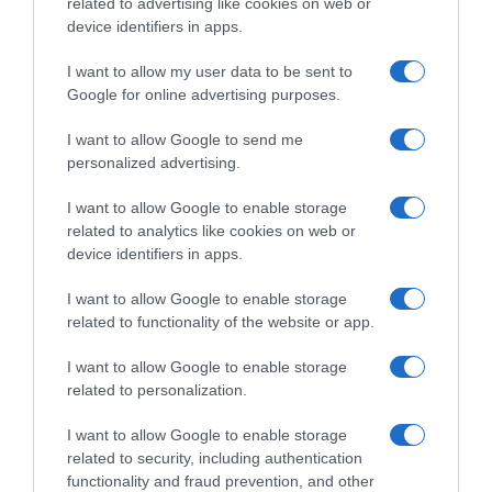
related to advertising like cookies on web or
device identifiers in apps.
I want to allow my user data to be sent to
Google for online advertising purposes.
CHI SIAMO
I want to allow Google to send me
personalized advertising.
Dalla tv, alla brace. RicetteInTv.com nasce dall'idea di
raccogliere le follie culinarie di chef navigati e cuochi
I want to allow Google to enable storage
improvvisati, che preferiscono gli studi televisivi alle cucine di
related to analytics like cookies on web or
un ristorante...
continua...
device identifiers in apps.
I want to allow Google to enable storage
related to functionality of the website or app.
I want to allow Google to enable storage
related to personalization.
I want to allow Google to enable storage
Home
Chi Siamo | Contatti
Cookie
related to security, including authentication
Privacy
functionality and fraud prevention, and other