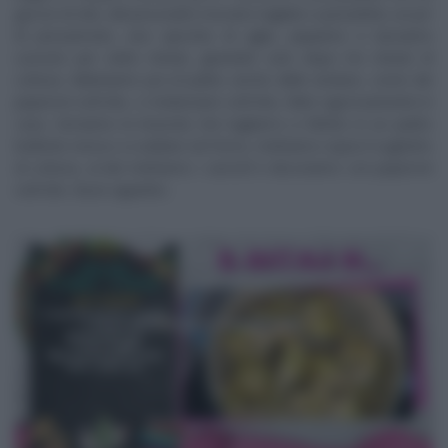
goccio di olio, del prosciutto toscano tagliato a pezzettini, un po’
di prezzemolo, uno spicchio di aglio, pepiamo e lasciamo
cuocere per sette minuti, girandoli solo dopo tre minuti di
cottura. Abbiniamo poi al piatto anche delle verdure, come dei
peperoni sott’olio, o melanzane sott’olio, fatte rigorosamente in
casa. Serviamo la braciola che tagliamo a fettine in un piatto
bollente messo a scaldare nel forno, mettiamo sopra il sughetto
di cottura, ai lati mettiamo i carciofi e decoriamo con peperoni
sott’olio. Buon appetito.