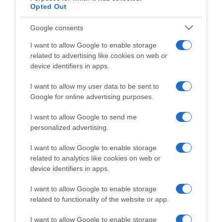
Opted Out
Google consents
I want to allow Google to enable storage
related to advertising like cookies on web or
device identifiers in apps.
I want to allow my user data to be sent to
Google for online advertising purposes.
CHI SIAMO
I want to allow Google to send me
personalized advertising.
Dalla tv, alla brace. RicetteInTv.com nasce dall'idea di
raccogliere le follie culinarie di chef navigati e cuochi
I want to allow Google to enable storage
improvvisati, che preferiscono gli studi televisivi alle cucine di
related to analytics like cookies on web or
un ristorante...
continua...
device identifiers in apps.
I want to allow Google to enable storage
related to functionality of the website or app.
I want to allow Google to enable storage