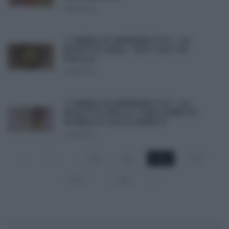
29/11/2012
“I MENU DI BENEDETTA”: LA
RICETTA DELL’ HOT POT DI
POLLO.
29/11/2012
“I MENU DI BENEDETTA”: LA
RICETTA DELLA TARTARRE DI
AGNELLO ALLA MENTA.
29/11/2012
1
…
1.560
1.561
1.562
1.563
1.564
…
1.566