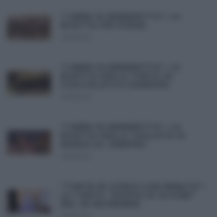
“I MENU DI BENEDETTA”: LA
RICETTA DEI FUDGE.
30/11/2012
“I MENU DI BENEDETTA”: LA
RICETTA DELLA TORTA AL
CIOCCOLATO E MARRONI.
30/11/2012
“I MENU DI BENEDETTA”: LA
RICETTA DELLA TAGLIATA DI
MANZO AL GINEPRO.
30/11/2012
“TORTE IN CORSO CON RENATO”:
LA TORTA “SOFFIO DI GLICINE”
DEL 30 NOVEMBRE.
30/11/2012