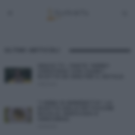
ULTIMI ARTICOLI
SNACK TV – PARTE “MERRY
CHRISTMAS CON CSABA”:
RICETTE ED IDEE PER IL NATALE.
01/12/2012
“I MENU DI BENEDETTA”: LA
RICETTA DELLE FETTUCCINE
RICCE AL RADICCHIO E
CRESCENZA.
30/11/2012