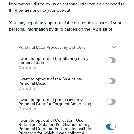
information utilized by us or personal information disclosed to
third parties prior to your opt-out.
You may separately opt-out of the further disclosure of your
personal information by third parties on the IAB’s list of
downstream participants.
ARTICOLI RECENTI
Personal Data Processing Opt Outs
This information may also be disclosed by us to third parties
on the IAB’s List of Downstream Participants that may further
I want to opt-out of the Sharing of my
disclose it to other third parties.
personal data.
“A tavola con Csaba”: chelsea buns
Opted In
Please note that this website/app uses one or more Google
“Giusina in cucina e nonna Lina”: treccine allo zucchero di
services and may gather and store information including but
I want to opt-out of the Sale of my
Giusina Battaglia
Personal Data.
not limited to your visit or usage behaviour. You may click to
Opted In
grant or deny consent to Google and its third-party tags to
“Giusina in cucina”: biscotti da inzuppo di Giusina Battaglia
use your data for below specified purposes in below Google
“In cucina con Imma e Matteo”: tortino al cioccolato
I want to opt-out of processing my
consent section.
Personal Data for Targeted Advertising.
“Camper”: semifreddo di yogurt e crumble
Opted In
I want to opt-out of Collection, Use,
Retention, Sale, and/or Sharing of my
Personal Data that Is Unrelated with the
Purposes for which it was collected.