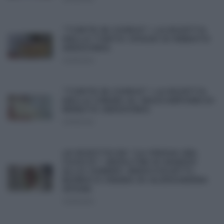
“TORTE IN CORSO”: LA RICETTA
DELLA TORTA CHOUX DI RENATO
ARDOVINO.
30/11/2012
“TORTE IN CORSO”: LA RICETTA
DELLA CREMA AL MASCARPONE DI
RENATO ARDOVINO.
30/11/2012
LE RICETTE DE “LA PROVA DEL
CUOCO”: INVOLTINI DI MANZO
ALLO CHERRY, BROCCOLETTI,
BURRO E GRANA DI ALESSANDRA
SPISNI.
30/11/2012