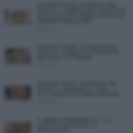
LE RICETTE DE “LA PROVA DEL
CUOCO”: CANNELLONI FARCITI DI
BACCALÀ CON CREMA DI MAIS DI
ANDREA RIBALDONE.
29/11/2012
LE RICETTE DE “LA PROVA DEL
CUOCO”: L’INSALATA RUSSA DI
NATALIA CATTELANI.
29/11/2012
LE RICETTE DE “LA PROVA DEL
CUOCO”: SPAGHETTI ALLA
PUTTANESCA DI ANNA MORONI.
29/11/2012
“I MENU DI BENEDETTA”: LA
RICETTA DEI BISCOTTI
SPECULOUS.