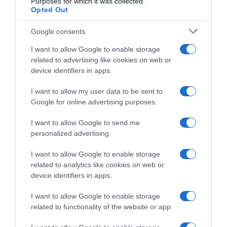
Purposes for which it was collected.
Opted Out
Google consents
I want to allow Google to enable storage
related to advertising like cookies on web or
device identifiers in apps.
I want to allow my user data to be sent to
Google for online advertising purposes.
CHI SIAMO
I want to allow Google to send me
personalized advertising.
Dalla tv, alla brace. RicetteInTv.com nasce dall'idea di
raccogliere le follie culinarie di chef navigati e cuochi
I want to allow Google to enable storage
improvvisati, che preferiscono gli studi televisivi alle cucine di
related to analytics like cookies on web or
un ristorante...
continua...
device identifiers in apps.
I want to allow Google to enable storage
related to functionality of the website or app.