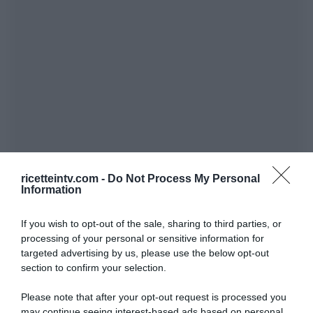
ricetteintv.com -
Do Not Process My Personal
Information
If you wish to opt-out of the sale, sharing to third parties, or
processing of your personal or sensitive information for
targeted advertising by us, please use the below opt-out
section to confirm your selection.
Please note that after your opt-out request is processed you
may continue seeing interest-based ads based on personal