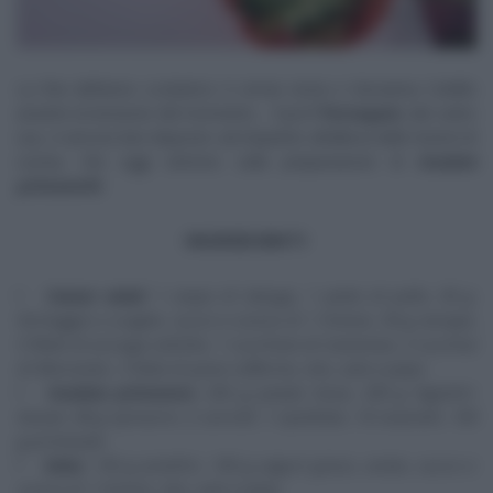
La fine dell’anno scolastico è ormai vicina e Giovanna Civitillo
avverte la tensione del momento… Il prof
Persegani
, dal canto
suo, è ancora ben disposto ad impartire all’allieva delle lezioni di
cucina, che oggi vertono sulla preparazione di
insalate
primaverili.
INGREDIENTI
Caesar salad
: 1 cespo di lattuga, 1 petto di pollo, 50 g
formaggio a scaglie, succo e scorza di 1 limone, 50 g senape,
5 filetti di acciuga sott’olio, 1 cucchiaio di maionese, 2 cucchiai
di Worcester, 3 fette di pane raffermo, olio, sale e pepe
Insalata primavera
: 250 g patate lesse, 200 g fagiolini
lessati, 80 g spinacini, 2 carciofi, 1 cipollotto, 10 ravanelli, 100
g primosale
Salsa
: 150 g pisellini, 100 g yogurt greco, aneto, succo e
scorza di 1 limone, olio, sale e pepe