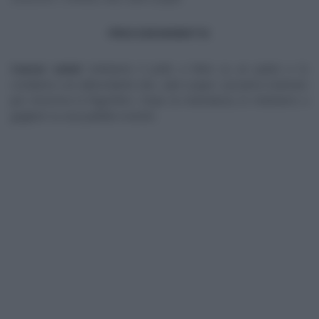
PROCEDIMENTO
Caesar salad
: mettiamo il pollo a fette su un piatto e lo
condiamo con abbondante olio, sale e pepe. Lasciamo marinare
per mezz’ora in frigorifero. Dopo la marinatura, lo mettiamo a
grigliare su una padella rovente.