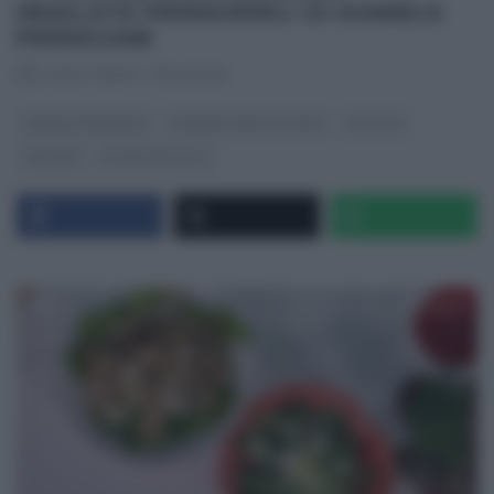
INSALATE PRIMAVERILI DI DANIELE
PERSEGANI
RICETTEINTV
·
11/04/2025
DANIELE PERSEGANI
É SEMPRE MEZZOGIORNO
RICETTE
SECONDI
ULTIMI ARTICOLI