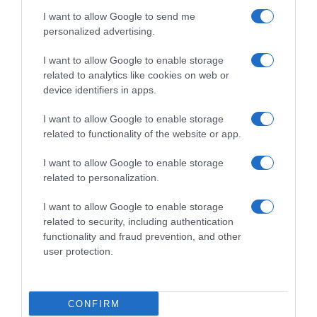
I want to allow Google to send me
personalized advertising.
Dalla tv, alla brace. RicetteInTv.com nasce dall'idea di
raccogliere le follie culinarie di chef navigati e cuochi
I want to allow Google to enable storage
improvvisati, che preferiscono gli studi televisivi alle cucine di
related to analytics like cookies on web or
un ristorante...
continua...
device identifiers in apps.
I want to allow Google to enable storage
related to functionality of the website or app.
I want to allow Google to enable storage
related to personalization.
I want to allow Google to enable storage
Home
Chi Siamo | Contatti
Cookie
related to security, including authentication
Privacy
functionality and fraud prevention, and other
Ricette in Tv - P.IVA 02821290349
user protection.
CONFIRM