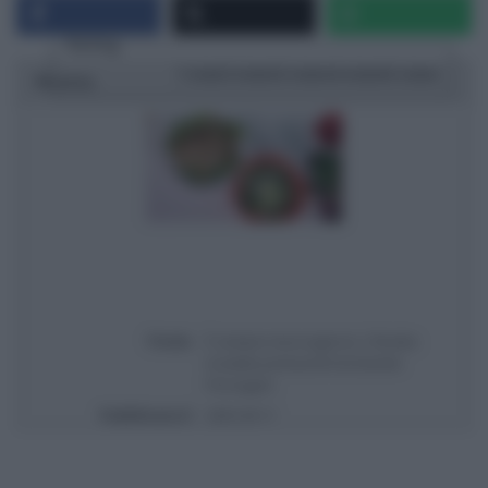
Rating
1 star
2 stars
3 stars
4 stars
5 stars
Ricetta
Titolo
É sempre mezzogiorno | Ricetta
insalate primaverili di Daniele
Persegani
Pubblicata il
2025-04-11