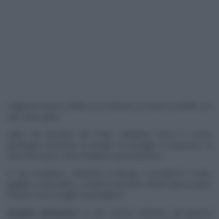
Tagliamo il pane a dadini e lo mettiamo a tostare in padella con
olio, sale e pepe.
Salsa: nel bicchiere del mixer, mettiamo succo e scorza
grattugiata di limone, la senape, le acciughe, la maionese, la
salsa Worcester, l’olio e frulliamo ad immersione.
In una insalatiera, mettiamo la lattuga a pezzettoni, il pollo
grigliato a striscioline, i crostini e facciamo colare sopra la salsa.
Finiamo con le scaglie di parmigiano.
Insalata primavera
: in una ciotola, mettiamo gli spinacini