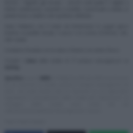
freschi, i fagiolini già lessati, i carciofi crudi (puliti e tagliati a
fettine sottilissime), ravanelli a rondelle, il primosale a dadini, le
patate lesse a dadini e del cipollotto affettato.
Salsa: frulliamo con il mixer ad immersione lo yogurt greco
insieme ai pisellini lessati, il succo e la scorza di limone, olio,
sale e pepe.
Condiamo l’insalata con la salsa e finiamo con aneto fresco.
Trovate i
video
delle ricette di “
É sempre mezzogiorno
” su
RaiPlay
.
Specifica
:
questo
NON
è il blog/sito ufficiale delle trasmissioni
di cui trascrivo le ricette, quindi E’ sempre mezzogiorno ed
altre, ma vuole essere solo un ‘taccuino‘ su cui appuntare
ingredienti e procedimenti delle ricette più interessanti. Le
immagini delle ricette sono tratte dai siti
ufficiali/streaming/Social dei programmi, ovvero:
https://www.raiplay.i