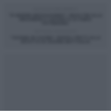
ARTICOLO PRECEDENTE
“É SEMPRE MEZZOGIORNO”: INVOLTINI ALLA
MESSINESE E CAPONATA DI FABIO
POTENZANO
ARTICOLO SUCCESSIVO
“GIUSINA IN CUCINA”: RAVIOLI FRITTI ALLA
RICOTTA DI GIUSINA BATTAGLIA