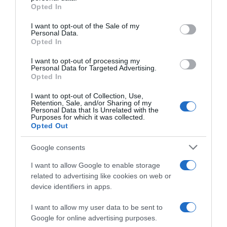
“A tavola con Csaba”: chelsea buns
Opted In
Please note that this website/app uses one or more Google
“Giusina in cucina e nonna Lina”: treccine allo zucchero di
services and may gather and store information including but
I want to opt-out of the Sale of my
Giusina Battaglia
Personal Data.
not limited to your visit or usage behaviour. You may click to
Opted In
grant or deny consent to Google and its third-party tags to
“Giusina in cucina”: biscotti da inzuppo di Giusina Battaglia
use your data for below specified purposes in below Google
“In cucina con Imma e Matteo”: tortino al cioccolato
I want to opt-out of processing my
consent section.
Personal Data for Targeted Advertising.
“Camper”: semifreddo di yogurt e crumble
Opted In
I want to opt-out of Collection, Use,
Retention, Sale, and/or Sharing of my
Personal Data that Is Unrelated with the
Purposes for which it was collected.
Opted Out
Google consents
I want to allow Google to enable storage
related to advertising like cookies on web or
device identifiers in apps.
I want to allow my user data to be sent to
Google for online advertising purposes.
CHI SIAMO