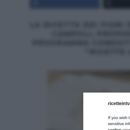
LA RICETTA DEI FIORI 
CAMPOLI, PROPO
PROGRAMMA CONDOTT
“
RICETTE 
ricetteint
If you wish 
sensitive in
confirm your