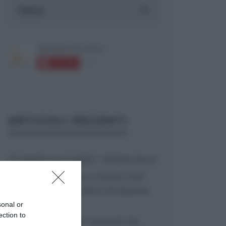
ARTICOLI RECENTI
“A tavola con Csaba”: chelsea buns
“Giusina in cucina e nonna Lina”:
treccine allo zucchero di Giusina
Battaglia
sonal or
ection to
“Giusina in cucina”: biscotti da