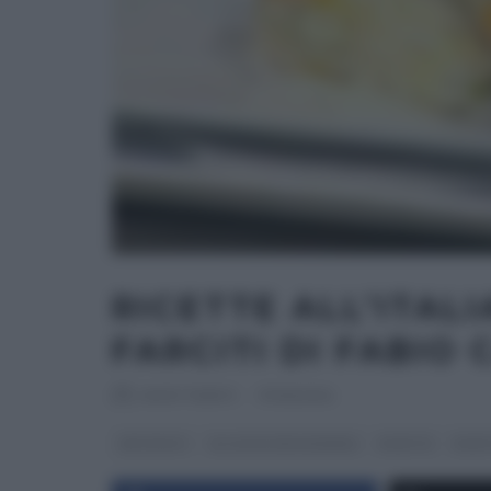
RICETTE ALL’ITALI
FARCITI DI FABIO 
RICETTEINTV
·
17/06/2014
ANTIPASTI
GLI ALTRI (PROGRAMMI)
RICETTE
RICET