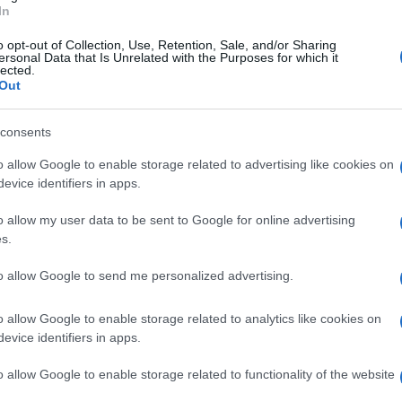
ondante salsa al Montasio e inforniamo per 10-
In
o opt-out of Collection, Use, Retention, Sale, and/or Sharing
ersonal Data that Is Unrelated with the Purposes for which it
lected.
Out
consents
o allow Google to enable storage related to advertising like cookies on
evice identifiers in apps.
o allow my user data to be sent to Google for online advertising
s.
to allow Google to send me personalized advertising.
o allow Google to enable storage related to analytics like cookies on
evice identifiers in apps.
o allow Google to enable storage related to functionality of the website