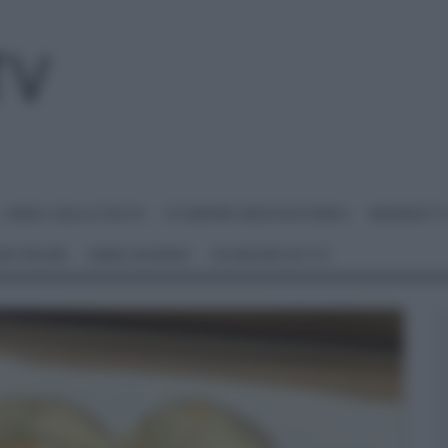
I MENU DELLE FESTE
É SEMPRE MEZZOGIORNO
BENEDETT
 NETWORK
ANNA MORONI
#VIDEORICETTE