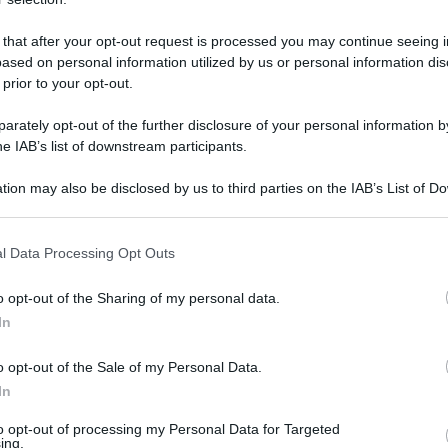
 that after your opt-out request is processed you may continue seeing i
ased on personal information utilized by us or personal information dis
 prior to your opt-out.
rately opt-out of the further disclosure of your personal information by
he IAB’s list of downstream participants.
della puntata odierna di
Ricette all’italiana
, il
 Mengacci, ha preparato un delizioso secondo
tion may also be disclosed by us to third parties on the IAB’s List of 
 that may further disclose it to other third parties.
 that this website/app uses one or more Google services and may gath
l Data Processing Opt Outs
quadrati, quindi li lessiamo in acqua bollente e
including but not limited to your visit or usage behaviour. You may click 
 to Google and its third-party tags to use your data for below specifi
te a bollore con uno spicchio d’aglio e qualche
o opt-out of the Sharing of my personal data.
ogle consent section.
ogliamo dal fuoco, aggiungiamo il Montasio e
In
immersione. Tagliamo le zucchine a cubetti
o opt-out of the Sale of my Personal Data.
calogno tritato, sale ed olio; trasferiamo in
In
otola, lavoriamo la ricotta con la pasta e le
uto, servendoci di una sacca da pasticciere,
to opt-out of processing my Personal Data for Targeted
ing.