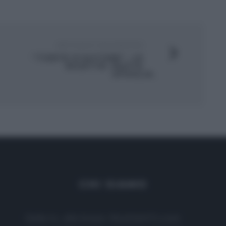
ARTICOLO SUCCESSIVO
“TORTE D’AUTORE”, LE
RICETTE: PASTA
SFOGLIA.
CHI SIAMO
Dalla tv, alla brace. RicetteInTv.com