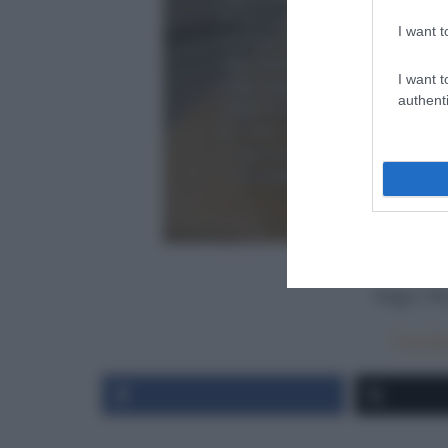
I want t
I want t
authenti
Segui
Ri
Faceb