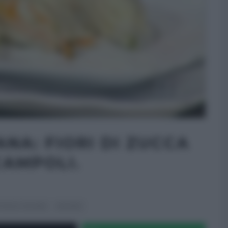
ANA: FIORI DI ZUCCA
CAMPOLI.
TE ALL'ITALIANA
SECONDI