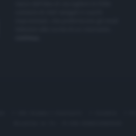
nasce dall'idea di raccogliere le follie
culinarie di chef navigati e cuochi
improvvisati, che preferiscono gli studi
televisivi alle cucine di un ristorante...
continua...
me
Chi Siamo | Contatti
Cookie
P
Ricette in Tv - P.IVA 02821290349