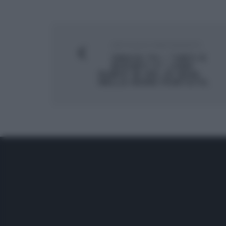
ARTICOLO PRECEDENTE
SNACK TV – “UNTI E
BISUNTI 2”: CHEF
RUBIO IN VAL DI NON,
NELLA NONA PUNTATA.