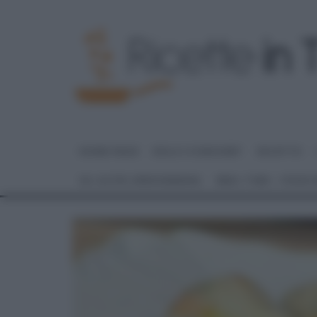
HOME PAGE
DOLCI E DESSERT
RICETTE
GLI ALTRI (PROGRAMMI)
REAL TIME – FOOD