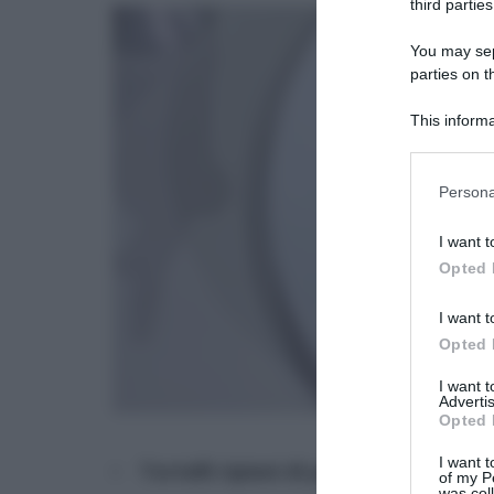
third parties
You may sepa
parties on t
This informa
Participants
Please note
Persona
information 
deny consent
I want t
in below Go
Opted 
I want t
Opted 
I want 
Advertis
Opted 
I want t
Tortelli ripieni di pesto e prescins
of my P
was col