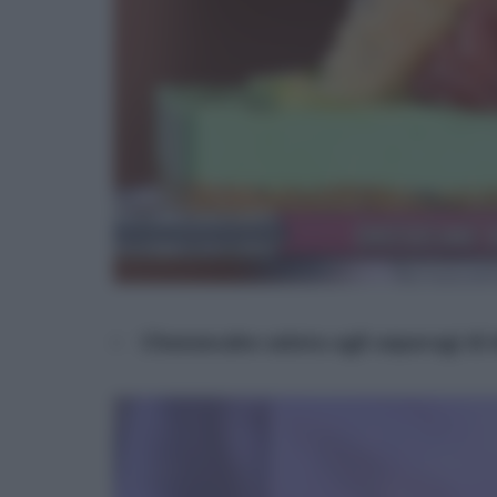
Cheesecake salata agli asparagi di