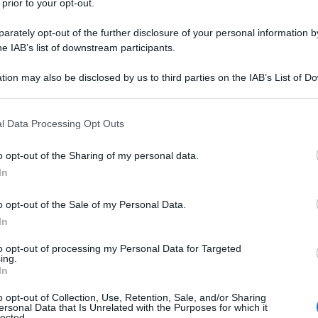
 prior to your opt-out.
rately opt-out of the further disclosure of your personal information by
he IAB’s list of downstream participants.
tion may also be disclosed by us to third parties on the IAB’s List of 
 that may further disclose it to other third parties.
 that this website/app uses one or more Google services and may gath
l Data Processing Opt Outs
including but not limited to your visit or usage behaviour. You may click 
 to Google and its third-party tags to use your data for below specifi
o opt-out of the Sharing of my personal data.
ogle consent section.
In
o opt-out of the Sale of my Personal Data.
In
to opt-out of processing my Personal Data for Targeted
ing.
In
o opt-out of Collection, Use, Retention, Sale, and/or Sharing
eua di Ivano Ricchebono
ersonal Data that Is Unrelated with the Purposes for which it
lected.