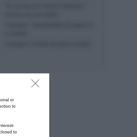
“In cucina con Imma e Matteo”:
tortino al cioccolato
“Camper”: semifreddo di yogurt e
crumble
“Camper”: fritole de pomi (mele)
sonal or
ection to
nterest-
closed to