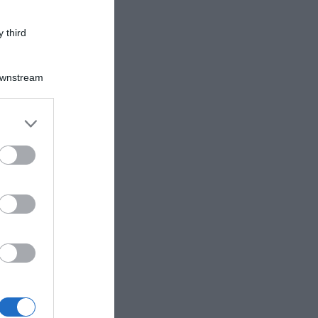
 third
Downstream
er and store
to grant or
ed purposes