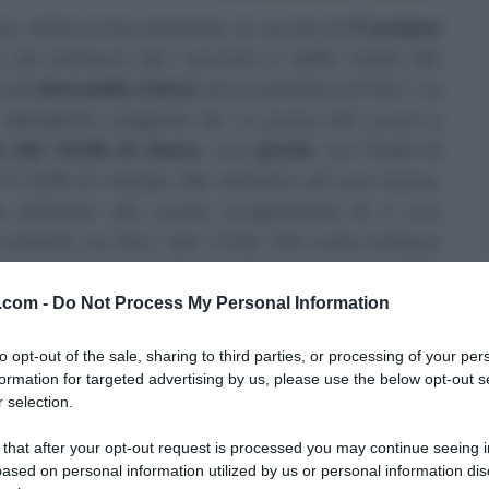
o, della prima edizione, le cucine di
É sempre
ad animarsi dei racconti e delle risate dei
o ad
Antonella Clerici
ed al pubblico di Rai1. La
, deludente stagione de
La prova del cuoco
a
 del 14,5% di share
, con
picchi
, sul finale di
 l’11,42% di media). Ma veniamo ad una nuova,
a edizione del nuovo programma di e con
l venerdì, su
Rai1
, alle 12:00, che come sempre
ntv.com
. Tra una battuta ed un saggio consiglio
ato
cooking show
condotto da Antonella Clerici
v.com -
Do Not Process My Personal Information
quindi, deliziose pietanze!), che abbiamo
to opt-out of the sale, sharing to third parties, or processing of your per
gine… Eccole.
formation for targeted advertising by us, please use the below opt-out s
 selection.
DI
É SEMPRE MEZZOGIORNO
 that after your opt-out request is processed you may continue seeing i
ased on personal information utilized by us or personal information dis