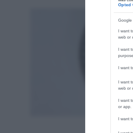
Opted 
Google 
I want t
web or d
I want t
purpose
I want 
I want t
web or d
I want t
or app.
I want t
I want t