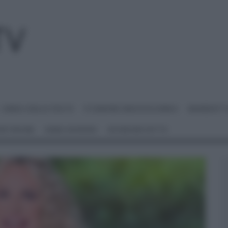
I MENU DELLE FESTE
É SEMPRE MEZZOGIORNO
BENEDETT
 NETWORK
ANNA MORONI
#VIDEORICETTE