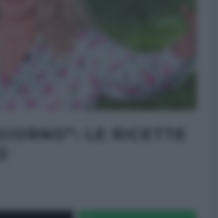
IORNO”: LE RICETTE
2