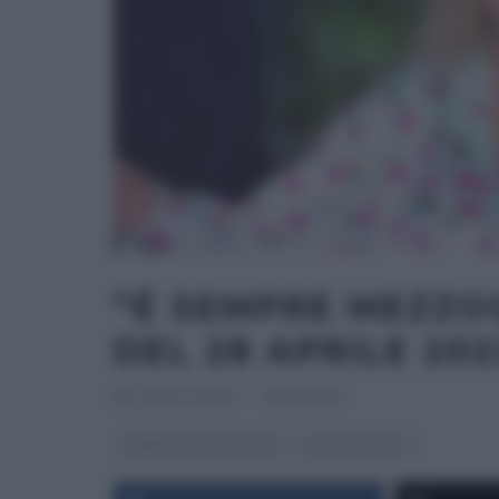
“É SEMPRE MEZZOG
DEL 28 APRILE 202
RICETTEINTV
·
28/04/2022
É SEMPRE MEZZOGIORNO
ULTIMI ARTICOLI