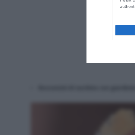
authenti
Bocconcini di tacchino con giardini