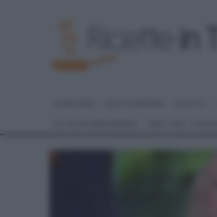
HOME PAGE
DOLCI E DESSERT
RICETTE
GLI ALTRI (PROGRAMMI)
REAL TIME – FOOD