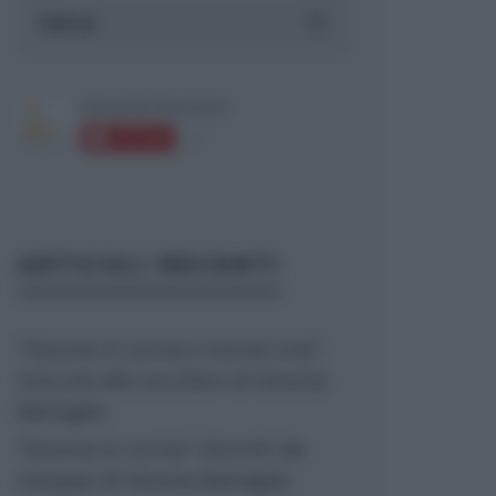
ARTICOLI RECENTI
“Giusina in cucina e nonna Lina”:
treccine allo zucchero di Giusina
Battaglia
“Giusina in cucina”: biscotti da
inzuppo di Giusina Battaglia