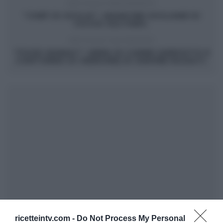
ARTICOLO PRECEDENTE
“CHEF DI SICILIA”: ARANCINE SICILIANE DI
CICCIO SULTANO.
ARTICOLO SUCCESSIVO
“FOOD MANIAC”: MENU DI CARNE (ARROSTO E
CONTORNO DI VERDURE) DI SIMONE RUGIATI.
ricetteintv.com -
Do Not Process My Personal