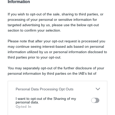
Information
If you wish to opt-out of the sale, sharing to third parties, or
processing of your personal or sensitive information for
targeted advertising by us, please use the below opt-out
section to confirm your selection.
Please note that after your opt-out request is processed you
may continue seeing interest-based ads based on personal
information utilized by us or personal information disclosed to
third parties prior to your opt-out.
You may separately opt-out of the further disclosure of your
personal information by third parties on the IAB’s list of
downstream participants.
ARTICOLI RECENTI
Personal Data Processing Opt Outs
This information may also be disclosed by us to third parties
on the IAB’s List of Downstream Participants that may further
I want to opt-out of the Sharing of my
disclose it to other third parties.
personal data.
“Giusina in cucina e nonna Lina”: treccine allo zucchero di
Opted In
Please note that this website/app uses one or more Google
Giusina Battaglia
services and may gather and store information including but