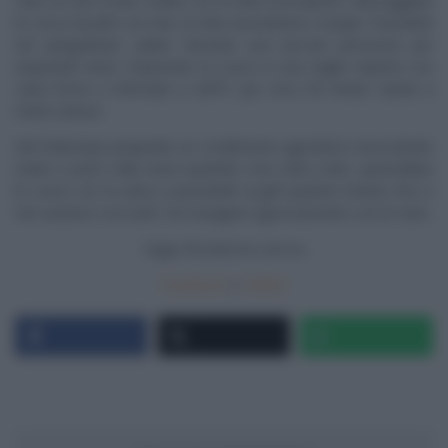
Fate un trito molto sottile con le erbe aromatiche. Massaggiate
le cosce di pollo con olio, le erbe aromatiche e il pepe. Passatele
nel pangrattato salato facendo una piccola pressione per
impanarle bene. Disponete le cosce in una teglia coperta con
carta forno e infornate a 200°C per circa 40 minuti. Girate a
metà cottura.
Nel frattempo preparate un condimento agrodolce mescolando
miele e aceto nelle stese quantità. Una volta cotte, spennellate
le cosce con la salsa e passatelle al grill qualche minuto fino a
che saranno croccanti. Da mangiare rigorosamente con le mani.
Segui
Ricetteintv.com
su
Facebook
|
Twitter