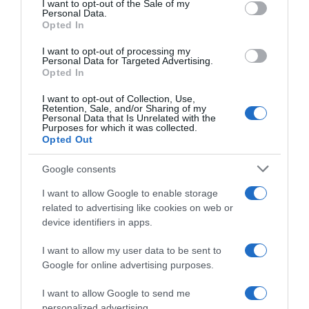
I want to opt-out of the Sale of my
“Giusina in cucina”: biscotti da inzuppo di Giusina Battaglia
Personal Data.
not limited to your visit or usage behaviour. You may click to
Opted In
grant or deny consent to Google and its third-party tags to
“In cucina con Imma e Matteo”: tortino al cioccolato
use your data for below specified purposes in below Google
“Camper”: semifreddo di yogurt e crumble
I want to opt-out of processing my
consent section.
Personal Data for Targeted Advertising.
“Camper”: fritole de pomi (mele)
Opted In
I want to opt-out of Collection, Use,
Retention, Sale, and/or Sharing of my
Personal Data that Is Unrelated with the
Purposes for which it was collected.
Opted Out
Google consents
I want to allow Google to enable storage
related to advertising like cookies on web or
device identifiers in apps.
I want to allow my user data to be sent to
Google for online advertising purposes.
CHI SIAMO
I want to allow Google to send me
personalized advertising.