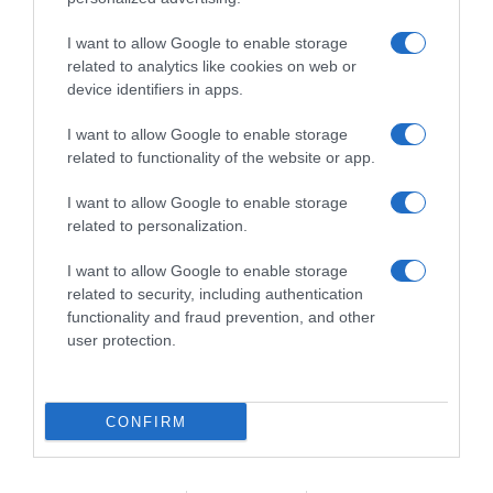
Dalla tv, alla brace. RicetteInTv.com nasce dall'idea di
raccogliere le follie culinarie di chef navigati e cuochi
I want to allow Google to enable storage
improvvisati, che preferiscono gli studi televisivi alle cucine di
related to analytics like cookies on web or
un ristorante...
continua...
device identifiers in apps.
I want to allow Google to enable storage
related to functionality of the website or app.
I want to allow Google to enable storage
related to personalization.
I want to allow Google to enable storage
Home
Chi Siamo | Contatti
Cookie
related to security, including authentication
Privacy
functionality and fraud prevention, and other
Ricette in Tv - P.IVA 02821290349
user protection.
CONFIRM