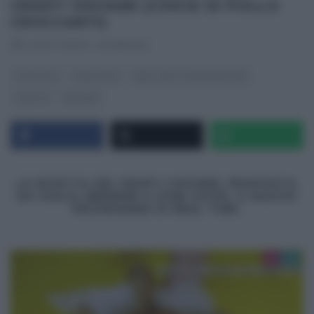
CRISPY CHICKEN (COSCE DI POLLO
CROCCANTI)
RICETTEINTV
·
30/08/2013
ANTIPASTI
JUNK GOOD
REAL TIME - FOOD NETWORK
RICETTE
SECONDI
LA RICETTA DEI CRISPY CHICKEN, PROPOSTA
DA GIULIA SBERNINI A JUNK GOOD, IL NUOVO
PROGRAMMA DI REAL TIME.