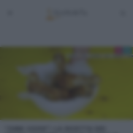
“JUNK GOOD”: LA RICETTA DEI