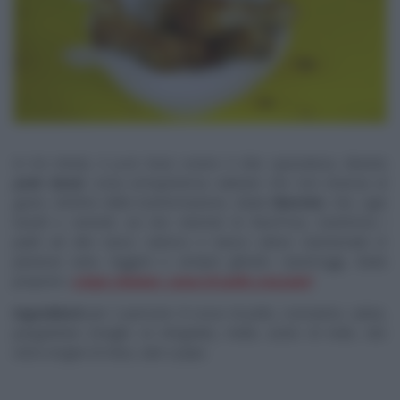
In tre minuti, il
junk food
, ovvero il cibo spazzatura, diventa
Junk Good
, ossia un’esperienza salutare che non rinuncia al
gusto. Artefice della trasformazione, Giulia
Sbernini
, che, ogni
lunedì e venerdì, sul sito internet di
RealTime
, trasforma i
piatti ad alto tasso calorico e basso valore nutrizionale in
pietanze sane, leggere e sempre ghiotte. Quest’oggi, Giulia
propone i
crispy chicken, cosce di pollo croccanti
.
Ingredienti
per 2 persone: 8 cosce di pollo, rosmarino, salvia,
pangrattato (meglio se integrale), miele, aceto di mele, olio
extra vergine di oliva, sale e pepe.