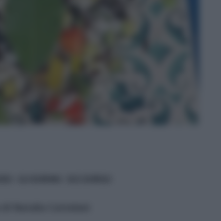
DEI GIORNI SCORSI
a di Natalia Cattelani