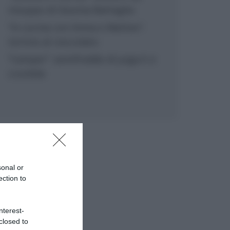
inzuppo di Giusina Battaglia
“In cucina con Imma e Matteo”:
tortino al cioccolato
“Camper”: semifreddo di yogurt e
crumble
sonal or
ection to
nterest-
closed to