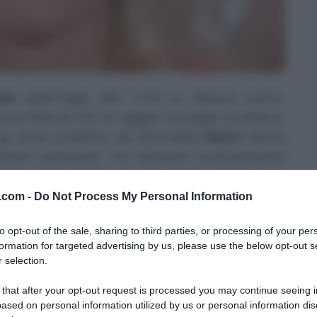
co
, quest’oggi, alle 11:50 su
Raiuno;
nuovo,
 una battuta ed un saggio consiglio (culinario,
ng show
condotto da Antonella
Clerici
hanno
eliziose pietanze!), che abbiamo puntualmente
olosi manicaretti avrà assaggiato
Antonellina
?
v.com -
Do Not Process My Personal Information
to opt-out of the sale, sharing to third parties, or processing of your per
ONE 2016/2017
formation for targeted advertising by us, please use the below opt-out s
 selection.
tradire il suo pubblico: dalle note della sigla,
 that after your opt-out request is processed you may continue seeing i
 tra pomodoro rosso e peperone verde, passando
ased on personal information utilized by us or personal information dis
 inizia con
un’anteprima
fresca e veloce, che