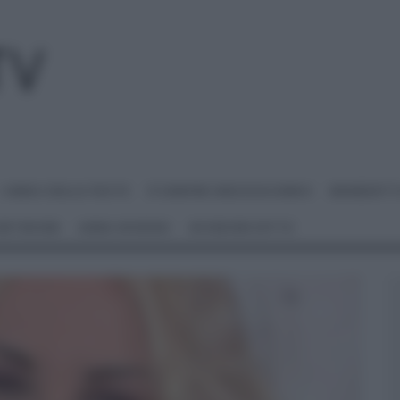
I MENU DELLE FESTE
É SEMPRE MEZZOGIORNO
BENEDETT
 NETWORK
ANNA MORONI
#VIDEORICETTE