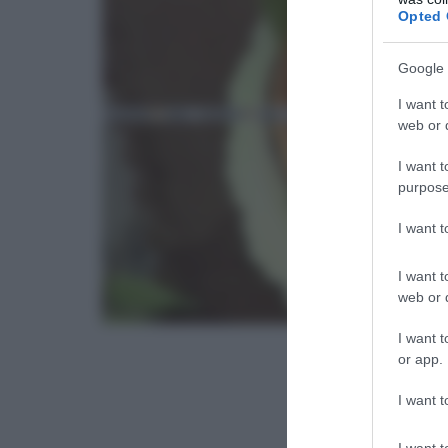
Opted 
Google 
I want t
web or d
I want t
purpose
I want 
I want t
web or d
I want t
or app.
I want t
I want t