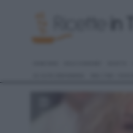
HOME PAGE
DOLCI E DESSERT
RICETTE
GLI ALTRI (PROGRAMMI)
REAL TIME – FOOD