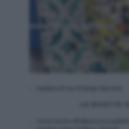
Insalata di riso di Sergio Barzetti
LE RICETTE 
Torta farcita all’albicocca in padell