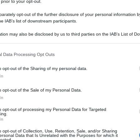
 prior to your opt-out.
una
ricetta in 60 secondi
realizzata e montata
rately opt-out of the further disclosure of your personal information by
. Lo
schema della puntata
seguirà il concetto
he IAB’s list of downstream participants.
a prima ora di programma si alterneranno facce
’enogastronomia italiana con contaminazioni e
tion may also be disclosed by us to third parties on the IAB’s List of 
 that may further disclose it to other third parties.
ina internazionale. Intorno alle 13.00, prenderà
e peperone verde, la cui fondamentale novità
 that this website/app uses one or more Google services and may gath
l Data Processing Opt Outs
including but not limited to your visit or usage behaviour. You may click 
residente di giuria che varierà di settimana in
 to Google and its third-party tags to use your data for below specifi
o opt-out of the Sharing of my personal data.
ogle consent section.
In
I A
LA PROVA DEL CUOCO
o opt-out of the Sale of my Personal Data.
In
to opt-out of processing my Personal Data for Targeted
ing.
In
o opt-out of Collection, Use, Retention, Sale, and/or Sharing
ersonal Data that Is Unrelated with the Purposes for which it
lected.