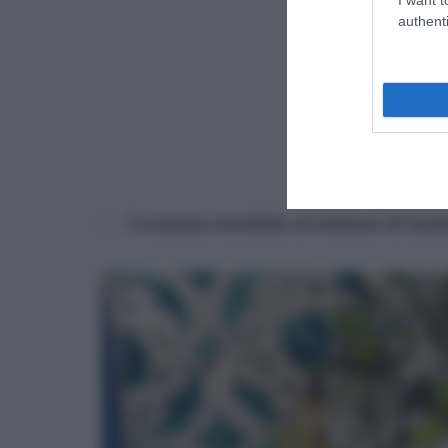
authenti
Crostata morbida al melone di Dani