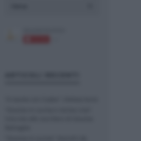
ARTICOLI RECENTI
“A tavola con Csaba”: chelsea buns
“Giusina in cucina e nonna Lina”:
treccine allo zucchero di Giusina
Battaglia
“Giusina in cucina”: biscotti da