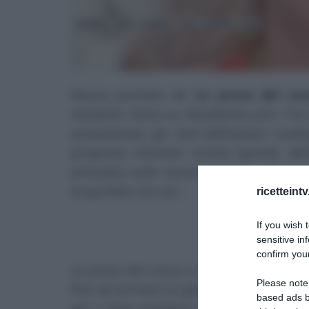
Nuova puntata
de
La prova del cuo
invitante
menu
su
Ricetteintv.com
. Tra
ovviamente), gli
chef
dell’amato
cooki
proposto invitanti ricette (quindi, d
annotato sulle nostre pagine…
Quali g
Scopritelo con noi…
ricetteint
If you wish 
L’EDIZI
sensitive in
confirm your
La prova del cuoco
si rinnova senza mai 
Please note
fino ad arrivare ai giudici della gara
based ads b
per i tanti momenti del programma. Si