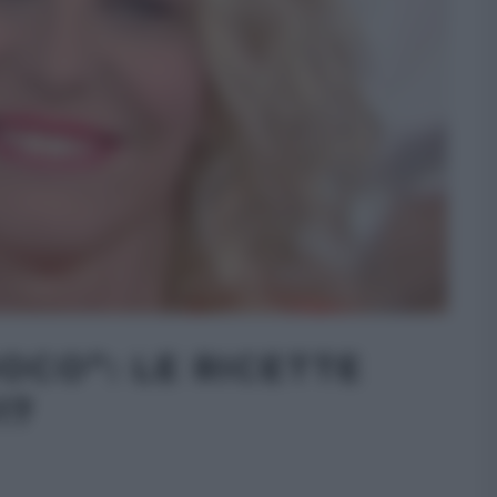
OCO”: LE RICETTE
17