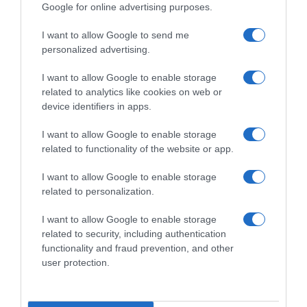
Google for online advertising purposes.
CHI SIAMO
I want to allow Google to send me
personalized advertising.
Dalla tv, alla brace. RicetteInTv.com nasce dall'idea di
raccogliere le follie culinarie di chef navigati e cuochi
I want to allow Google to enable storage
improvvisati, che preferiscono gli studi televisivi alle cucine di
related to analytics like cookies on web or
un ristorante...
continua...
device identifiers in apps.
I want to allow Google to enable storage
related to functionality of the website or app.
I want to allow Google to enable storage
related to personalization.
I want to allow Google to enable storage
Home
Chi Siamo | Contatti
Cookie
related to security, including authentication
Privacy
functionality and fraud prevention, and other
Ricette in Tv - P.IVA 02821290349
user protection.