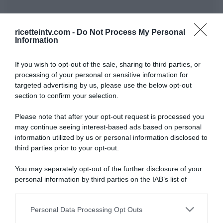
ricetteintv.com -
Do Not Process My Personal
Information
If you wish to opt-out of the sale, sharing to third parties, or
processing of your personal or sensitive information for
targeted advertising by us, please use the below opt-out
section to confirm your selection.
Please note that after your opt-out request is processed you
may continue seeing interest-based ads based on personal
information utilized by us or personal information disclosed to
third parties prior to your opt-out.
You may separately opt-out of the further disclosure of your
personal information by third parties on the IAB’s list of
downstream participants.
ARTICOLI RECENTI
Personal Data Processing Opt Outs
This information may also be disclosed by us to third parties
on the IAB’s List of Downstream Participants that may further