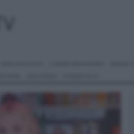
I MENU DELLE FESTE
É SEMPRE MEZZOGIORNO
BENEDETT
 NETWORK
ANNA MORONI
#VIDEORICETTE