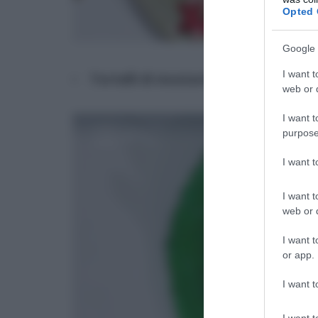
Opted 
Google 
I want t
Tortelli di mostarda piccante di Da
web or d
I want t
purpose
I want 
I want t
web or d
I want t
or app.
I want t
I want t