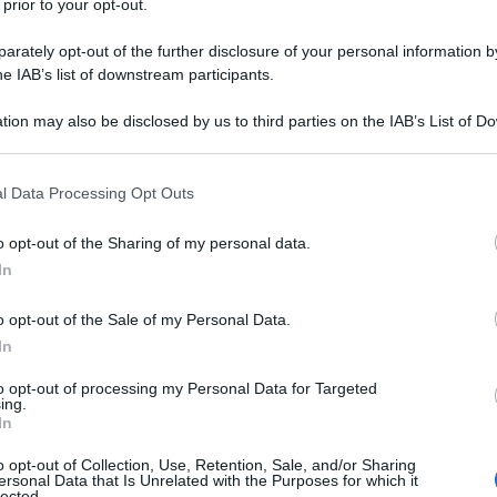
 prior to your opt-out.
DI
É SEMPRE MEZZOGIORNO
rately opt-out of the further disclosure of your personal information by
he IAB’s list of downstream participants.
tion may also be disclosed by us to third parties on the IAB’s List of 
 that may further disclose it to other third parties.
 that this website/app uses one or more Google services and may gath
l Data Processing Opt Outs
including but not limited to your visit or usage behaviour. You may click 
 to Google and its third-party tags to use your data for below specifi
o opt-out of the Sharing of my personal data.
ogle consent section.
In
o opt-out of the Sale of my Personal Data.
In
to opt-out of processing my Personal Data for Targeted
ing.
In
o opt-out of Collection, Use, Retention, Sale, and/or Sharing
ersonal Data that Is Unrelated with the Purposes for which it
lected.