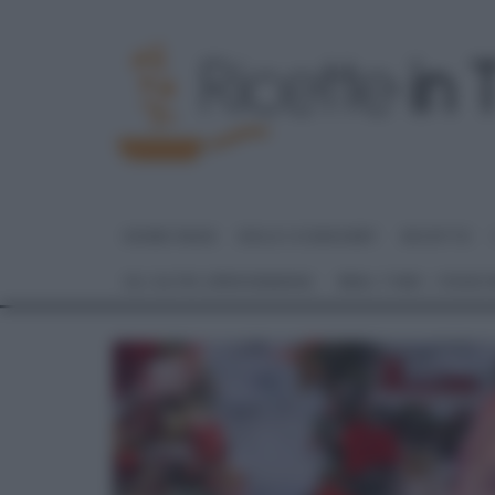
HOME PAGE
DOLCI E DESSERT
RICETTE
GLI ALTRI (PROGRAMMI)
REAL TIME – FOOD