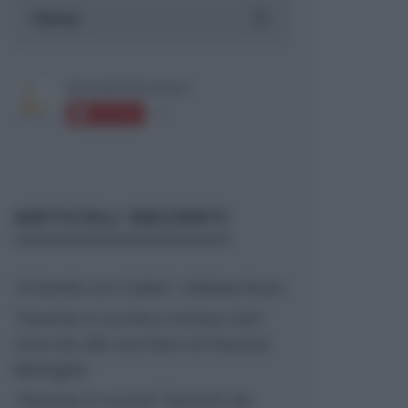
ARTICOLI RECENTI
“A tavola con Csaba”: chelsea buns
“Giusina in cucina e nonna Lina”:
treccine allo zucchero di Giusina
Battaglia
“Giusina in cucina”: biscotti da