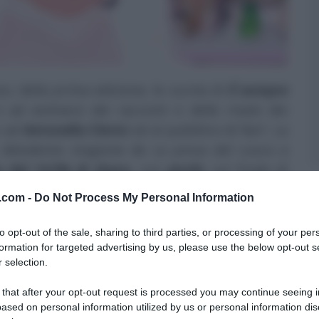
o, della prima edizione, le cucine di
É sempre
ad animarsi dei racconti e delle risate dei
o ad
Antonella Clerici
ed al pubblico di Rai1. La
, deludente stagione de
La prova del cuoco
a
 del 14,5% di share
, con
picchi
, sul finale di
 l’11,42% di media). Ma veniamo ad una nuova,
v.com -
Do Not Process My Personal Information
a edizione del nuovo programma di e con
l venerdì, su
Rai1
, alle 12:00, che come sempre
to opt-out of the sale, sharing to third parties, or processing of your per
ntv.com
. Tra una battuta ed un saggio consiglio
formation for targeted advertising by us, please use the below opt-out s
 selection.
ato
cooking show
condotto da Antonella Clerici
quindi, deliziose pietanze!), che abbiamo
 that after your opt-out request is processed you may continue seeing i
gine… Eccole.
ased on personal information utilized by us or personal information dis