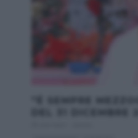
“É SEMPRE MEZZOG
DEL 31 DICEMBRE 
RICETTEINTV
·
31/12/2021