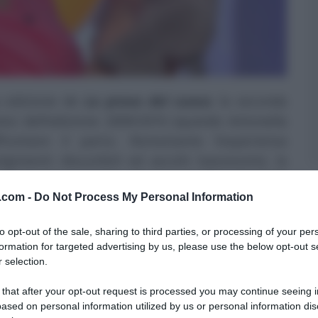
 edizione de
La prova del cuoco
, la seconda
ntesi dell’edizione 2009/2010 (quando Antonella
frontare il parto. Nonostante l’esperienza
gimenti discutibili ed ascolti bassissimi), la
edere una seconda
change
ad Elisa
Isoardi
,
v.com -
Do Not Process My Personal Information
mma, che non inizierà più alle 11:30
,
ma a
onduttore di lungo corso, Claudio
Lippi
. Ma
to opt-out of the sale, sharing to third parties, or processing of your per
come sempre seguiremo in diretta anche su
formation for targeted advertising by us, please use the below opt-out s
aggio consiglio (culinario, ovviamente), gli
chef
 selection.
lisa Isoardi hanno proposto invitanti ricette
 that after your opt-out request is processed you may continue seeing i
abbiamo puntualmente annotato sulle nostre
ased on personal information utilized by us or personal information dis