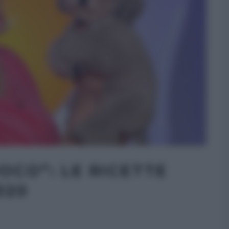
OCO”: LE RICETTE
020