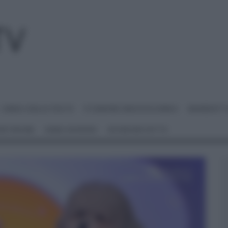
I MENU DELLE FESTE
É SEMPRE MEZZOGIORNO
BENEDETT
 NETWORK
ANNA MORONI
#VIDEORICETTE