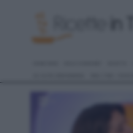
HOME PAGE
DOLCI E DESSERT
RICETTE
GLI ALTRI (PROGRAMMI)
REAL TIME – FOOD