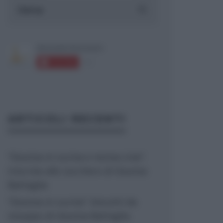
ARTICOLI RECENTI
“Giusina in cucina e nonna Lina”:
treccine allo zucchero di Giusina
Battaglia
“Giusina in cucina”: biscotti da
inzuppo di Giusina Battaglia