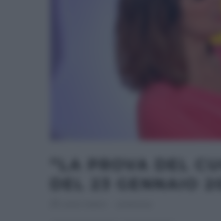
“LA PROVA DEL CU
DEL 23 GENNAIO 2
RICETTEINTV
·
23/01/2020