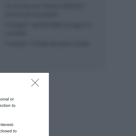
“In cucina con Imma e Matteo”:
tortino al cioccolato
“Camper”: semifreddo di yogurt e
crumble
“Camper”: fritole de pomi (mele)
sonal or
ection to
nterest-
closed to