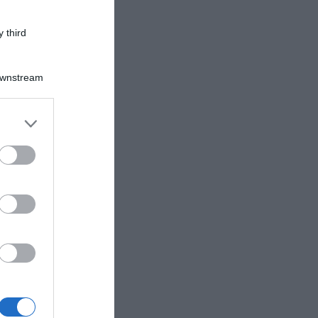
 third
Downstream
er and store
to grant or
ed purposes