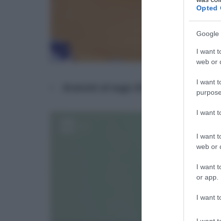
Opted 
Google 
I want t
web or d
I want t
Arancini al sugo di Valeria Raciti
purpose
I want 
I want t
web or d
I want t
or app.
I want t
I want t