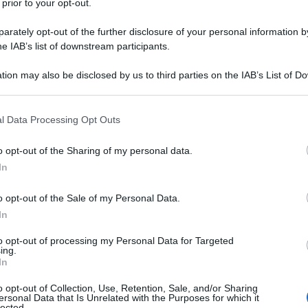
 prior to your opt-out.
rately opt-out of the further disclosure of your personal information by
A PROVA DEL CUOCO (CLICCA
he IAB’s list of downstream participants.
LE FOTO)
tion may also be disclosed by us to third parties on the IAB’s List of 
 that may further disclose it to other third parties.
 that this website/app uses one or more Google services and may gath
l Data Processing Opt Outs
including but not limited to your visit or usage behaviour. You may click 
 to Google and its third-party tags to use your data for below specifi
o opt-out of the Sharing of my personal data.
ogle consent section.
In
o opt-out of the Sale of my Personal Data.
In
to opt-out of processing my Personal Data for Targeted
ing.
In
o opt-out of Collection, Use, Retention, Sale, and/or Sharing
ersonal Data that Is Unrelated with the Purposes for which it
lected.