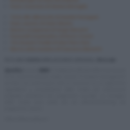
Pasta ‘ncasciata di Giusina Battaglia
Torta alle albicocche di Daniele Persegani
Pane cunzato di Fulvio Marino
Risotto ai peperoni di Sergio Barzetti
Passatelli al pomodoro di Enrico Croatti
Tris di paste fredde di Gian Piero Fava
Non la solita insalata di Francesca Marsetti
Per le altre
ricette
(delle precedenti settimane),
clicca qui
Specifica
:
questo
NON
è il blog/sito ufficiale delle trasmissioni
di cui trascrivo alcune ricette, quindi “E’ sempre mezzogiorno”
ed altre, ma vuole essere solo un ‘taccuino‘ su cui appuntare
ingredienti e procedimenti delle ricette più interessanti
proposte all’interno dei programmi succitati. Le immagini
delle ricette sono tratte dai siti ufficiali/streaming dei
programmi, ovvero:
https://www.raiplay.it/