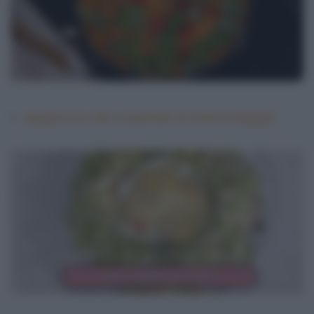
Spaghettata allo scarpariello di David Fiordigiglio