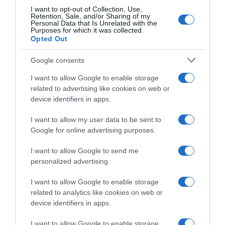
I want to opt-out of Collection, Use,
Retention, Sale, and/or Sharing of my
Personal Data that Is Unrelated with the
Purposes for which it was collected.
Opted Out
Google consents
I want to allow Google to enable storage
related to advertising like cookies on web or
device identifiers in apps.
I want to allow my user data to be sent to
Google for online advertising purposes.
CHI SIAMO
I want to allow Google to send me
personalized advertising.
Dalla tv, alla brace. RicetteInTv.com nasce dall'idea di
raccogliere le follie culinarie di chef navigati e cuochi
I want to allow Google to enable storage
improvvisati, che preferiscono gli studi televisivi alle cucine di
related to analytics like cookies on web or
un ristorante...
continua...
device identifiers in apps.
I want to allow Google to enable storage