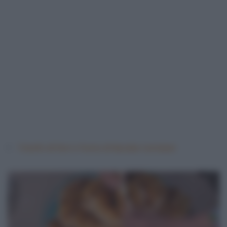
Trionfo di fiori e frutta di Natalia Cattelani