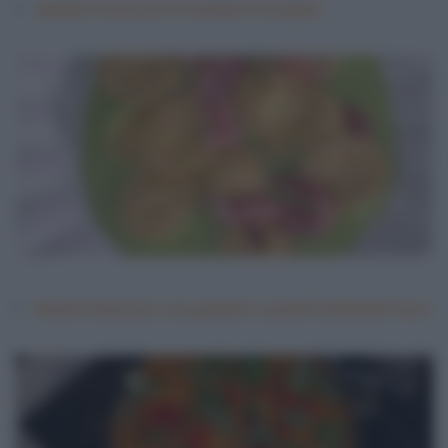
Spiedini messicani di Daniele Persegani
Ravioli di burrata con gamberi e piselli di Michele Farru