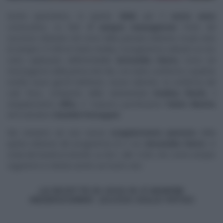
Anche quest’anno, in questo
2026
, per il
sesto anno
consecutivo, su Rai1
E’ sempre mezzogiorno
! Forte del
successo ottenuto nel corso della passata edizione, la più vista
di sempre (17,6% di share media), il programma culinario (e non
solo) capitanato dall’inimitabile
Antonella Clerici,
torna nel
mezzogiorno della prima rete Rai, con tante conferme e qualche
novità: nuovi giochi telefonici, nuove rubriche, la conferma del
cast fisso, composto dalla nutrizionista
Evelina Flachi,
il
simpaticissimo
Alfio,
il ‘
maestro panificatore
‘
Fulvio Marino
ed il vulcanico
Daniele Persegani
.
Ma veniamo ad una nuova
scoppiettante puntata
della
quinta edizione del programma di e con
Antonella Clerici
,
in
onda dal lunedì al venerdì, su
Rai1
, alle 12:00, che come sempre
seguiremo in diretta anche sul nostro sito.
LE RICETTE DI OGGI DI
É SEMPRE
MEZZOGIORNO (CLICCA SULLE FOTO!)