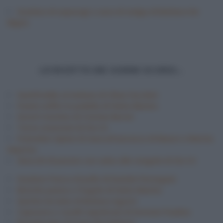
Insalata di asparagi e uova di malga di Barbara De
Nigris
LE RICETTE DEI GIORNI SCORSI…
Semifreddo al melone di Chloe Facchini
Panini soffici in padella di Fulvio Marino
Grostl trentino di Cristian Bertol
Tacos arancioni di Zia Cri
Pomodori ripieni di mescafrancesca di Mauro e Mattia
Improta
Gnocchi di patate con salsa alle vongole di Zia Cri
Insalata fresca di pollo di Daniele Persegani
Brioche panna e fragole di Fulvio Marino
Quiche lorraine di Barbara Agosti
Caponata e taralli napoletani di Antonio Paolino
Brandacujun di Ivano Ricchebono