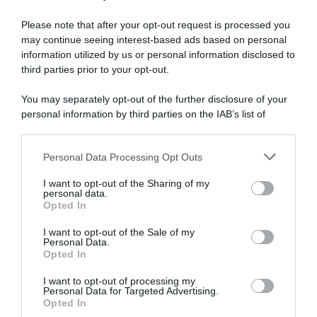
Please note that after your opt-out request is processed you
may continue seeing interest-based ads based on personal
information utilized by us or personal information disclosed to
third parties prior to your opt-out.
You may separately opt-out of the further disclosure of your
personal information by third parties on the IAB’s list of
downstream participants.
ARTICOLI RECENTI
Personal Data Processing Opt Outs
This information may also be disclosed by us to third parties
on the IAB’s List of Downstream Participants that may further
I want to opt-out of the Sharing of my
disclose it to other third parties.
personal data.
“A tavola con Csaba”: chelsea buns
Opted In
Please note that this website/app uses one or more Google
“Giusina in cucina e nonna Lina”: treccine allo zucchero di
services and may gather and store information including but
I want to opt-out of the Sale of my
Giusina Battaglia
Personal Data.
not limited to your visit or usage behaviour. You may click to
Opted In
grant or deny consent to Google and its third-party tags to
“Giusina in cucina”: biscotti da inzuppo di Giusina Battaglia
use your data for below specified purposes in below Google
“In cucina con Imma e Matteo”: tortino al cioccolato
I want to opt-out of processing my
consent section.
Personal Data for Targeted Advertising.
“Camper”: semifreddo di yogurt e crumble
Opted In